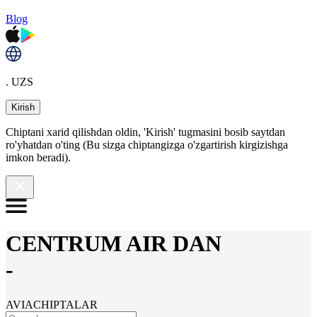
Blog
. UZS
Kirish
Chiptani xarid qilishdan oldin, 'Kirish' tugmasini bosib saytdan
ro'yhatdan o'ting (Bu sizga chiptangizga o'zgartirish kirgizishga
imkon beradi).
CENTRUM AIR DAN
-
AVIACHIPTALAR