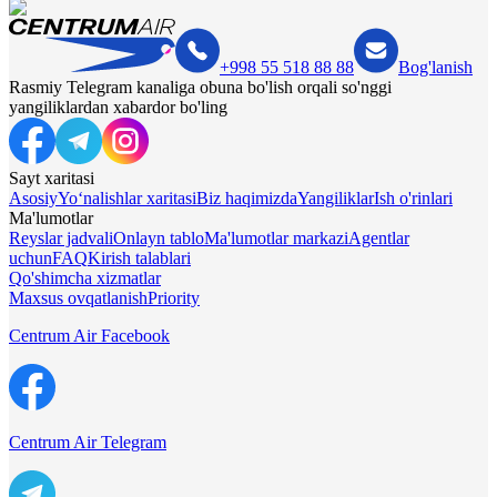
+998 55 518 88 88
Bog'lanish
Rasmiy Telegram kanaliga obuna bo'lish orqali so'nggi
yangiliklardan xabardor bo'ling
Sayt xaritasi
Asosiy
Yo‘nalishlar xaritasi
Biz haqimizda
Yangiliklar
Ish o'rinlari
Ma'lumotlar
Reyslar jadvali
Onlayn tablo
Ma'lumotlar markazi
Agentlar
uchun
FAQ
Kirish talablari
Qo'shimcha xizmatlar
Maxsus ovqatlanish
Priority
Centrum Air Facebook
Centrum Air Telegram