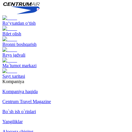
Ro‘yxatdan o‘tish
Bilet olish
Bronni boshqarish
Reys jadvali
Ma`lumot markazi
Sayt xaritasi
Kompaniya
Kompaniya haqida
Centrum Travel Magazine
Bo`sh ish o`rinlari
Yangiliklar
Aloqaga chiqing