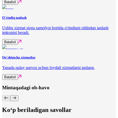
Batafsil
O'rindiq tanlash
Ushbu xizmat sizga samolyot bortida o'rindiqni oldindan tanlash
imkonini beradi.
Batafsil
Qo'shimcha xizmatlar
Yanada qulay parvoz uchun foydali xizmatlarni tanlang.
Batafsil
Mintaqadagi ob-havo
Ko‘p beriladigan savollar