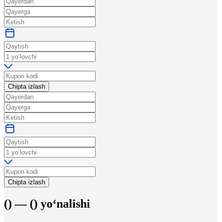
Chipta izlash
Chipta izlash
(
) —
(
)
yo‘nalishi