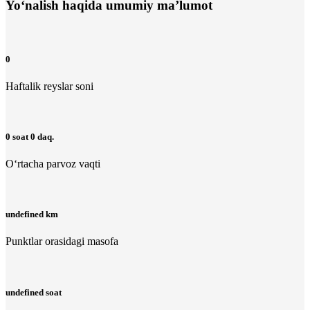
Yo‘nalish haqida umumiy ma’lumot
0
Haftalik reyslar soni
0 soat 0 daq.
O‘rtacha parvoz vaqti
undefined km
Punktlar orasidagi masofa
undefined soat