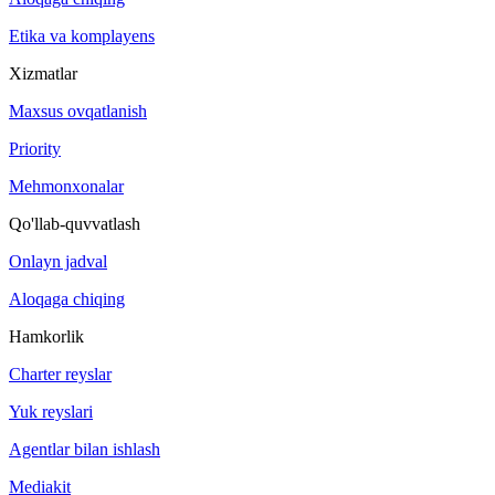
Etika va komplayens
Xizmatlar
Maxsus ovqatlanish
Priority
Mehmonxonalar
Qo'llab-quvvatlash
Onlayn jadval
Aloqaga chiqing
Hamkorlik
Charter reyslar
Yuk reyslari
Agentlar bilan ishlash
Mediakit