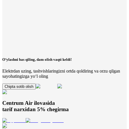
O‘ylashni bas qiling, dam olish vaqti keldi!
Elektrdan uzing, tashvishlaringizni ortda qoldiring va orzu qilgan
sayohatingizga yo‘l oling
Chipta sotib olish
Centrum Air
ilovasida
tarif narxidan 5% chegirma