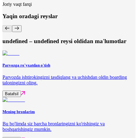
Joriy vaqt farqi
Yaqin oradagi reyslar
undefined – undefined reysi oldidan ma'lumotlar
Parvozga ro'yxatdan o'tish
Parvozda ishtirokingizni tasdiqlang va uchishdan oldin boarding
taloningizni oling.
Batafsil
Mening bronlarim
Bu bo'limda siz barcha bronlaringizni ko'rishingiz va
boshqarishingiz mumkin.