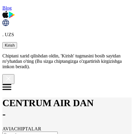
Blog
. UZS
Kirish
Chiptani xarid qilishdan oldin, 'Kirish' tugmasini bosib saytdan
ro'yhatdan o'ting (Bu sizga chiptangizga o'zgartirish kirgizishga
imkon beradi).
CENTRUM AIR DAN
-
AVIACHIPTALAR