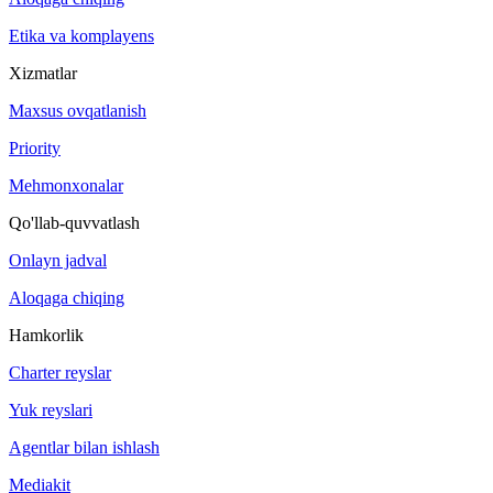
Etika va komplayens
Xizmatlar
Maxsus ovqatlanish
Priority
Mehmonxonalar
Qo'llab-quvvatlash
Onlayn jadval
Aloqaga chiqing
Hamkorlik
Charter reyslar
Yuk reyslari
Agentlar bilan ishlash
Mediakit