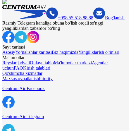
+998 55 518 88 88
Bog'lanish
Rasmiy Telegram kanaliga obuna bo'lish orqali so'nggi
yangiliklardan xabardor bo'ling
Sayt xaritasi
Asosiy
Yo‘nalishlar xaritasi
Biz haqimizda
Yangiliklar
Ish o'rinlari
Ma'lumotlar
Reyslar jadvali
Onlayn tablo
Ma'lumotlar markazi
Agentlar
uchun
FAQ
Kirish talablari
Qo'shimcha xizmatlar
Maxsus ovqatlanish
Priority
Centrum Air Facebook
Centrum Air Telegram