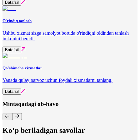
Batafsil
O'rindiq tanlash
Ushbu xizmat sizga samolyot bortida o'rindiqni oldindan tanlash
imkonini beradi.
Batafsil
Qo'shimcha xizmatlar
Yanada qulay parvoz uchun foydali xizmatlarni tanlang.
Batafsil
Mintaqadagi ob-havo
Ko‘p beriladigan savollar