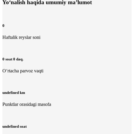
Yo‘nalish haqida umumiy ma’lumot
0
Haftalik reyslar soni
0 soat 0 daq.
O‘rtacha parvoz vaqti
undefined km
Punktlar orasidagi masofa
undefined soat