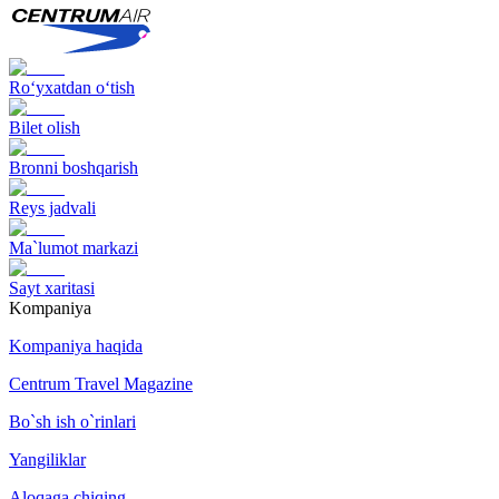
Ro‘yxatdan o‘tish
Bilet olish
Bronni boshqarish
Reys jadvali
Ma`lumot markazi
Sayt xaritasi
Kompaniya
Kompaniya haqida
Centrum Travel Magazine
Bo`sh ish o`rinlari
Yangiliklar
Aloqaga chiqing