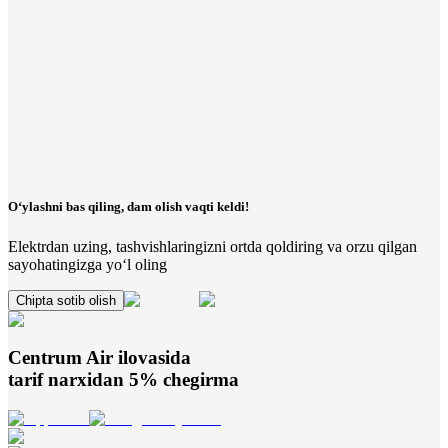
O‘ylashni bas qiling, dam olish vaqti keldi!
Elektrdan uzing, tashvishlaringizni ortda qoldiring va orzu qilgan
sayohatingizga yo‘l oling
Chipta sotib olish
Centrum Air
ilovasida
tarif narxidan 5% chegirma