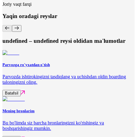
Joriy vaqt farqi
Yaqin oradagi reyslar
undefined – undefined reysi oldidan ma'lumotlar
Parvozga ro'yxatdan o'tish
Parvozda ishtirokingizni tasdiqlang va uchishdan oldin boarding
taloningizni oling.
Batafsil
Mening bronlarim
Bu bo'limda siz barcha bronlaringizni ko'rishingiz va
boshqarishingiz mumkin.