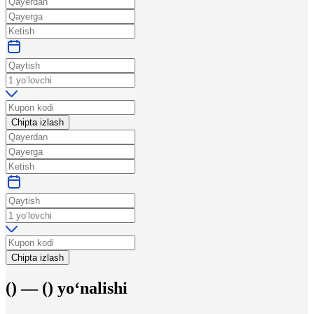
Chipta izlash
Chipta izlash
(
) —
(
)
yo‘nalishi