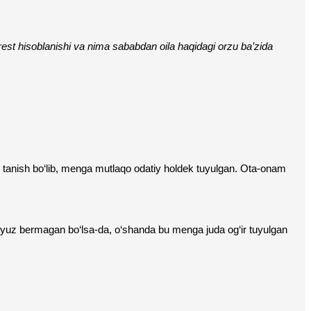
rest hisoblanishi va nima sababdan oila haqidagi orzu ba’zida 
an tanish bo‘lib, menga mutlaqo odatiy holdek tuyulgan. Ota-onam 
 yuz bermagan bo‘lsa-da, o‘shanda bu menga juda og‘ir tuyulgan 