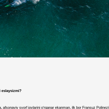
i eslaysizmi?
 afsonaviy syorf joylarini o‘rganar ekanman, ilk bor Fransuz Polineziy