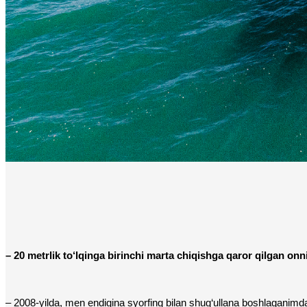
– 20 metrlik to‘lqinga birinchi marta chiqishga qaror qilgan onn
– 2008-yilda, men endigina syorfing bilan shug‘ullana boshlaganimda,