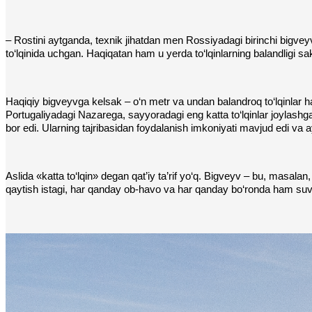
– Rostini aytganda, texnik jihatdan men Rossiyadagi birinchi bigve
to‘lqinida uchgan. Haqiqatan ham u yerda to‘lqinlarning balandligi sa
Haqiqiy bigveyvga kelsak – o‘n metr va undan balandroq to‘lqinlar 
Portugaliyadagi Nazarega, sayyoradagi eng katta to‘lqinlar joylashga
bor edi. Ularning tajribasidan foydalanish imkoniyati mavjud edi va
Aslida «katta to‘lqin» degan qat’iy ta’rif yo‘q. Bigveyv – bu, masala
qaytish istagi, har qanday ob-havo va har qanday bo‘ronda ham suv