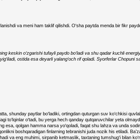
lanishdi va meni ham taklif qilishdi. O‘sha paytda menda bir fikr payd
ing keskin o‘zgarishi tufayli paydo bo‘ladi va shu qadar kuchli energiy
yig‘iladi, ostida esa deyarli yalang‘och rif qoladi. Syorferlar Chopuni s
atta, shunday paytlar bo‘ladiki, ortingdan quturgan suv ko‘chkisi quvl
gi to‘lqinlar o‘tadi, bu yerga hech qanday qutqaruvchilar yeta olmayd
ng esa, qolgan hamma narsa yo‘qoladi, faqat shu lahza va unda sodir 
aqqonlikni boshqaradigan finlarning tebranishi juda nozik his etiladi. B
adi va eng muhimi, sirpanib ketmaslik, taxtaning tumshug‘i bilan ko‘m