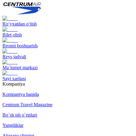
Ro‘yxatdan o‘tish
Bilet olish
Bronni boshqarish
Reys jadvali
Ma`lumot markazi
Sayt xaritasi
Kompaniya
Kompaniya haqida
Centrum Travel Magazine
Bo`sh ish o`rinlari
Yangiliklar
Aloqaga chiqing