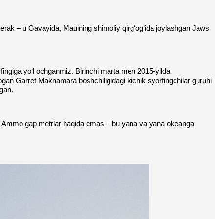
erak – u Gavayida, Mauining shimoliy qirg‘og‘ida joylashgan Jaws 
ingiga yo‘l ochganmiz. Birinchi marta men 2015-yilda 
opgan Garret Maknamara boshchiligidagi kichik syorfingchilar guruhi 
tgan.
irasan. Ammo gap metrlar haqida emas – bu yana va yana okeanga 