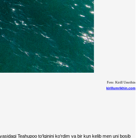
Foto: Kirill Umrihin
kirillumrikhin.com
asidagi Teahupoo to‘lqinini ko‘rdim va bir kun kelib men uni bosib 