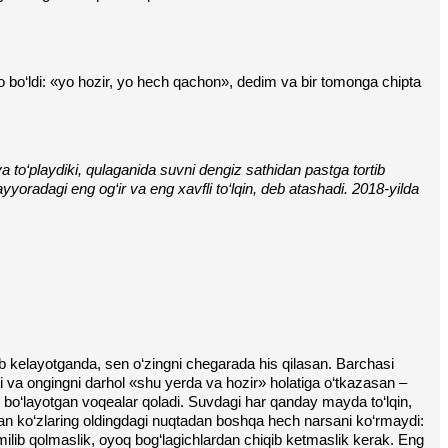
o bo‘ldi: «yo hozir, yo hech qachon», dedim va bir tomonga chipta 
a to‘playdiki, qulaganida suvni dengiz sathidan pastga tortib 
ayyoradagi eng og‘ir va eng xavfli to‘lqin, deb atashadi. 2018-yilda 
ab kelayotganda, sen o‘zingni chegarada his qilasan. Barchasi 
i va ongingni darhol «shu yerda va hozir» holatiga o‘tkazasan – 
bo‘layotgan voqealar qoladi. Suvdagi har qanday mayda to‘lqin, 
a’zan ko‘zlaring oldingdagi nuqtadan boshqa hech narsani ko‘rmaydi: 
ilib qolmaslik, oyoq bog‘lagichlardan chiqib ketmaslik kerak. Eng 