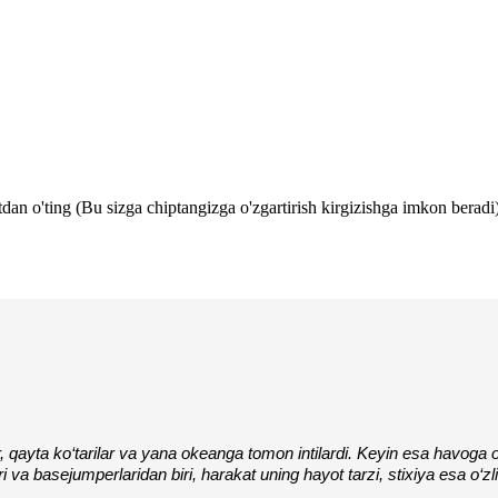
tdan o'ting (Bu sizga chiptangizga o'zgartirish kirgizishga imkon beradi)
r, qayta ko‘tarilar va yana okeanga tomon intilardi. Keyin esa havoga o
i va basejumperlaridan biri, harakat uning hayot tarzi, stixiya esa o‘zli