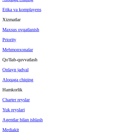
Etika va komplayens
Xizmatlar
Maxsus ovqatlanish
Priority
Mehmonxonalar
Qo'llab-quvvatlash
Onlayn jadval
Aloqaga chiqing
Hamkorlik
Charter reyslar
Yuk reyslari
Agentlar bilan ishlash
Mediakit