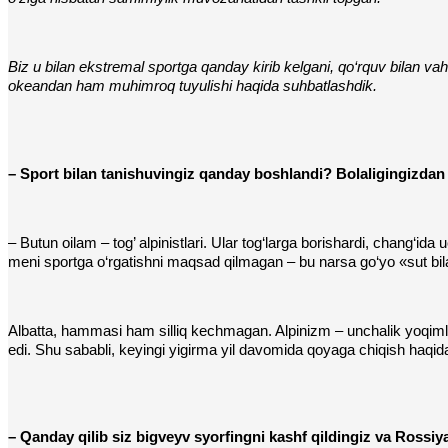
Biz u bilan ekstremal sportga qanday kirib kelgani, qo‘rquv bilan va
okeandan ham muhimroq tuyulishi haqida suhbatlashdik.
– Sport bilan tanishuvingiz qanday boshlandi? Bolaligingizdan
– Butun oilam – tog’ alpinistlari. Ular tog‘larga borishardi, chang‘i
meni sportga o‘rgatishni maqsad qilmagan – bu narsa go‘yo «sut bil
Albatta, hammasi ham silliq kechmagan. Alpinizm – unchalik yoqiml
edi. Shu sababli, keyingi yigirma yil davomida qoyaga chiqish haq
– Qanday qilib siz bigveyv syorfingni kashf qildingiz va Rossi