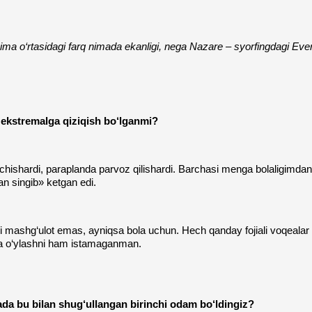
hima o‘rtasidagi farq nimada ekanligi, nega Nazare – syorfingdagi Eve
 ekstremalga qiziqish bo‘lganmi?
da uchishardi, paraplanda parvoz qilishardi. Barchasi menga bolaligimd
an singib» ketgan edi.
i mashg‘ulot emas, ayniqsa bola uchun. Hech qanday fojiali voqealar
ida o‘ylashni ham istamaganman.
yada bu bilan shug‘ullangan birinchi odam bo‘ldingiz?