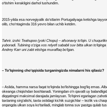
o‘tishim kerakligini darhol tushundim.
2015-yilda esa norvegiyalik do‘stlarim Portugaliyaga ketishga tayyor
olib, cho‘ntagimda 316 yevro bilan uchib ketdim.
Tahrir. izohi: Teahupoo (yoki Chopu) – afsonaviy to‘lqin. U chuqurlikn
yuboradi. Tubining o‘ziga xos relyefi sababli suv bitta ulkan to‘lqinga 
Andrey Karr uni zabt etishga muvaffaq bo‘lgan.
– To‘lqinning cho‘qqisida turganingizda nimalarni his qilasiz?
– Aslida, hamma narsa faqat to‘lqinda bo‘lishingga bog‘liq emas. Alb
okeanga chiqishdan boshlanadi. Yoningdan o‘n qavatli uy balandligida
diqqatingni maksimal darajada jamlaysan. To‘lqinni egarlagan zahoti
taxtaning sirg‘alishi, taxta ostidagi kichik suzgichlar – tezlik va ch
orqangda ulkan soya ko‘tariladi, minglab tonna suv pastga qulab tush