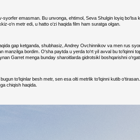
yv-syorfer emasman. Bu unvonga, ehtimol, Seva Shulgin loyiq bo‘lsa k
kkiz-o‘n metr edi, u hatto o‘zi haqida film ham suratga olgan.
haqida gap ketganda, shubhasiz, Andrey Ovchinnikov va men rus syorf
n manzilga bordim. O‘sha paytda u yerda to‘rt yil avval bu to‘lqinni t
 aynan Garret menga bunday sharoitlarda gidrotsikl boshqarishni o‘rga
n, bugun to‘lqinlar besh metr, sen esa olti metrlik to‘lqinni kutib o‘t
ga chiqish haqida.