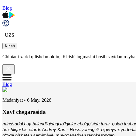
Blog
. UZS
Kirish
Chiptani xarid qilishdan oldin, 'Kirish' tugmasini bosib saytdan ro'yha
Blog
Madaniyat
•
6 May, 2026
Xavf chegarasida
mindsadaU uy balandligidagi to‘lqinlar cho‘qqisida turar, qulab tusha
bo‘shliqni his etardi. Andrey Karr - Rossiyaning ilk bigveyv-syorferlar
o‘ziga nisbatan samimiylik muvozanatidan tashkil topgan.