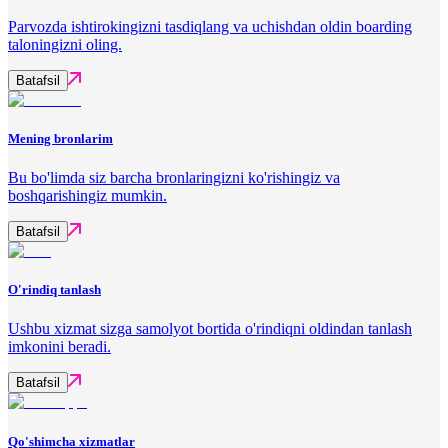
Parvozda ishtirokingizni tasdiqlang va uchishdan oldin boarding
taloningizni oling.
Batafsil
Mening bronlarim
Bu bo'limda siz barcha bronlaringizni ko'rishingiz va
boshqarishingiz mumkin.
Batafsil
O'rindiq tanlash
Ushbu xizmat sizga samolyot bortida o'rindiqni oldindan tanlash
imkonini beradi.
Batafsil
Qo'shimcha xizmatlar