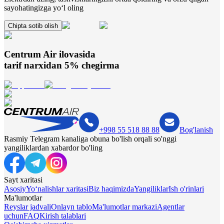
sayohatingizga yo‘l oling
Chipta sotib olish
Centrum Air
ilovasida
tarif narxidan 5% chegirma
+998 55 518 88 88
Bog'lanish
Rasmiy Telegram kanaliga obuna bo'lish orqali so'nggi
yangiliklardan xabardor bo'ling
Sayt xaritasi
Asosiy
Yo‘nalishlar xaritasi
Biz haqimizda
Yangiliklar
Ish o'rinlari
Ma'lumotlar
Reyslar jadvali
Onlayn tablo
Ma'lumotlar markazi
Agentlar
uchun
FAQ
Kirish talablari