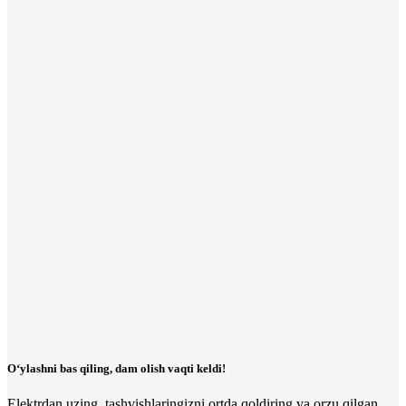
O‘ylashni bas qiling, dam olish vaqti keldi!
Elektrdan uzing, tashvishlaringizni ortda qoldiring va orzu qilgan