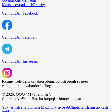
Qo'shimcha xizmatlar
Maxsus ovqatlanish
Priority
Centrum Air Facebook
Centrum Air Telegram
Centrum Air Instagram
Rasmiy Telegram kanaliga obuna bo'lish orqali so'nggi
yangiliklardan xabardor bo'ling
© 2026. ООО "My Freighter",
Centrum Air™ — Barcha huquqlar himoyalangan
Yuk tashish shartnomasi
Maxfiylik siyosati
Chipta tariflarini qo'llash
qoidalari