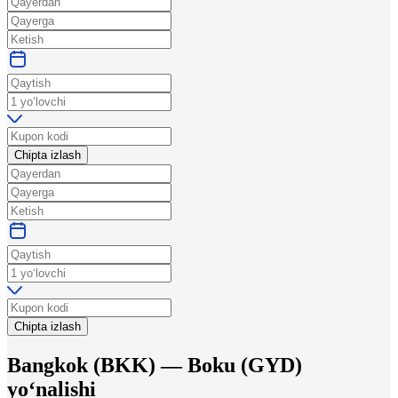
Chipta izlash
Chipta izlash
Bangkok
(
BKK
) —
Boku
(
GYD
)
yo‘nalishi