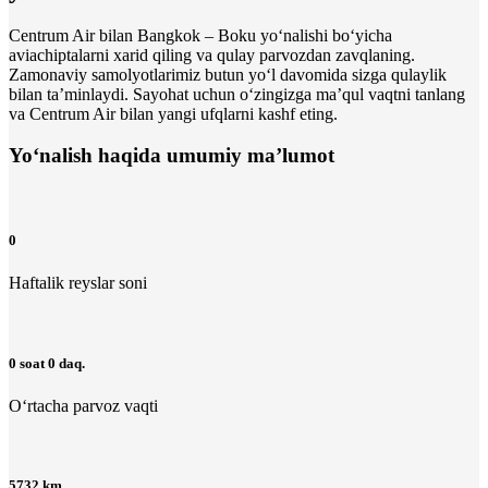
Centrum Air bilan Bangkok – Boku yo‘nalishi bo‘yicha
aviachiptalarni xarid qiling va qulay parvozdan zavqlaning.
Zamonaviy samolyotlarimiz butun yo‘l davomida sizga qulaylik
bilan ta’minlaydi. Sayohat uchun o‘zingizga maʼqul vaqtni tanlang
va Centrum Air bilan yangi ufqlarni kashf eting.
Yo‘nalish haqida umumiy ma’lumot
0
Haftalik reyslar soni
0 soat 0 daq.
O‘rtacha parvoz vaqti
5732 km