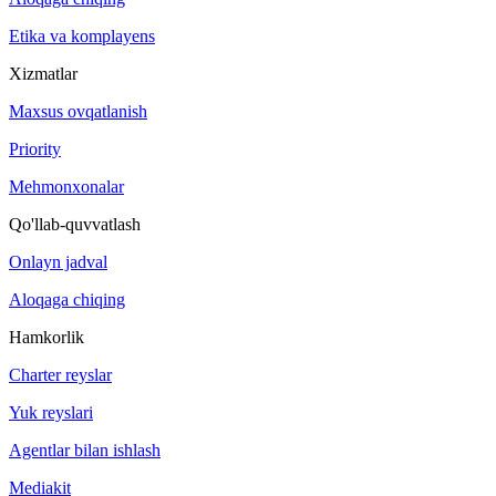
Etika va komplayens
Xizmatlar
Maxsus ovqatlanish
Priority
Mehmonxonalar
Qo'llab-quvvatlash
Onlayn jadval
Aloqaga chiqing
Hamkorlik
Charter reyslar
Yuk reyslari
Agentlar bilan ishlash
Mediakit