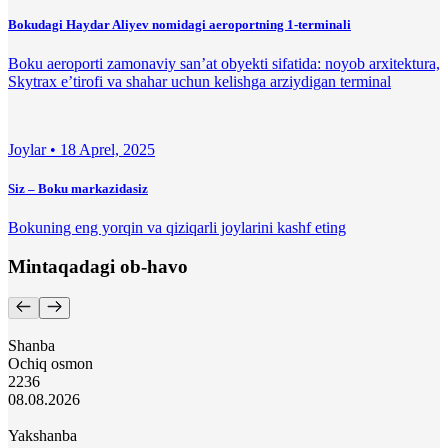
Bokudagi Haydar Aliyev nomidagi aeroportning 1-terminali
Boku aeroporti zamonaviy san’at obyekti sifatida: noyob arxitektura,
Skytrax e’tirofi va shahar uchun kelishga arziydigan terminal
Joylar •
18 Aprel, 2025
Siz – Boku markazidasiz
Bokuning eng yorqin va qiziqarli joylarini kashf eting
Mintaqadagi ob-havo
Shanba
Ochiq osmon
22
36
08.08.2026
Yakshanba