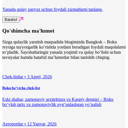
Yanada qulay parvoz uchun foydali xizmatlarni tanlang.
Batafsil
Qo'shimcha ma'lumot
Sizga qulaylik yaratish maqsadida blogimizda Bangkok – Boku
reysiga tayyorgarlik ko‘rishda yordam beradigan foydali maqolalarni
to‘pladik. Sayohatlaringiz yanada yoqimli va qulay bo‘lishi uchun
tavsiyalar hamda batafsil ma’lumotlar bilan tanishib chiqing.
Chek-listlar •
3 Aprel, 2026
Boku bo‘yicha chek-list
Eski shahar, zamonaviy arxitektura va Kaspiy dengizi – Boku
bo‘ylab tarix va zamonaviylik uyg‘unlashgan yo‘nalish
Aeroportlar •
12 Yanvar, 2026