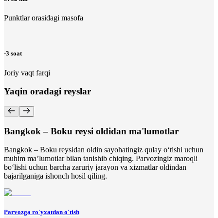
Punktlar orasidagi masofa
-3 soat
Joriy vaqt farqi
Yaqin oradagi reyslar
Bangkok – Boku reysi oldidan ma'lumotlar
Bangkok – Boku reysidan oldin sayohatingiz qulay o‘tishi uchun
muhim ma’lumotlar bilan tanishib chiqing. Parvozingiz maroqli
bo‘lishi uchun barcha zaruriy jarayon va xizmatlar oldindan
bajarilganiga ishonch hosil qiling.
Parvozga ro'yxatdan o'tish