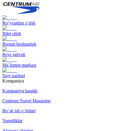
Ro‘yxatdan o‘tish
Bilet olish
Bronni boshqarish
Reys jadvali
Ma`lumot markazi
Sayt xaritasi
Kompaniya
Kompaniya haqida
Centrum Travel Magazine
Bo`sh ish o`rinlari
Yangiliklar
Aloqaga chiqing