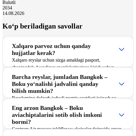
Bulutli
20
34
14.08.2026
Ko‘p beriladigan savollar
Xalqaro parvoz uchun qanday
hujjatlar kerak?
Xalqaro reyslar uchun sizga amaldagi pasport,
shuningdek, boradigan mamlakatingizga kirish uchun
zarur bo‘ladigan vizalar talab qilinadi. Broningizdagi
Barcha reyslar, jumladan Bangkok –
ma’lumotlar reysga ro‘yxatdan o‘tishda foydalanadigan
Boku yo‘nalishi jadvalini qanday
hujjatlaringizga mos kelishiga ishonch hosil qiling.
bilish mumkin?
Reyslarning dolzarb jadvali rasmiy saytdagi jo‘nash va
yetib kelish grafigi sahifasida e’lon qilinadi. U yerda
Eng arzon Bangkok – Boku
kerakli yo‘nalish va vaqtni tanlab, parvozingizni
aviachiptalarini sotib olish imkoni
rejalashtirishingiz mumkin.
bormi?
Centrum Air maxsus takliflar va aksiyalar doirasida arzon