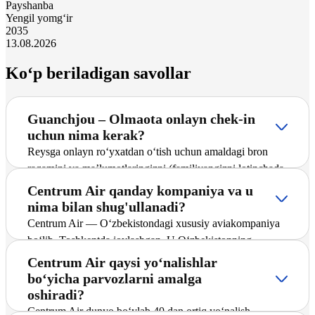
Payshanba
Yengil yomg‘ir
20
35
13.08.2026
Ko‘p beriladigan savollar
Guanchjou – Olmaota onlayn chek-in
uchun nima kerak?
Reysga onlayn ro‘yxatdan o‘tish uchun amaldagi bron
raqamini va ma’lumotlaringizni (familiyangizni lotinchada,
jo‘nash aeroportini) ko‘rsatish zarur. Ma’lumotlar
Centrum Air qanday kompaniya va u
kiritilgach, tizim bortga chiqish talonini saqlashni taklif
nima bilan shug'ullanadi?
qiladi.
Centrum Air — O‘zbekistondagi xususiy aviakompaniya
bo‘lib, Toshkentda joylashgan. U O‘zbekistonning
yetakchi tashuvchilaridan biri hisoblanadi hamda
Centrum Air qaysi yo‘nalishlar
yo‘lovchilarga xalqaro va ichki yo‘nalishlar bo‘yicha,
bo‘yicha parvozlarni amalga
jumladan Guanchjou – Olmaota yo‘nalishida muntazam
oshiradi?
va charter reyslarni taklif etadi. Kompaniya marshrutlar
Centrum Air dunyo bo‘ylab 40 dan ortiq yo‘nalish