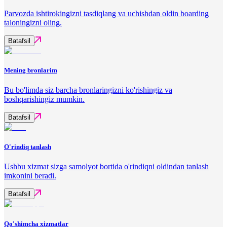
Parvozda ishtirokingizni tasdiqlang va uchishdan oldin boarding
taloningizni oling.
Batafsil
Mening bronlarim
Bu bo'limda siz barcha bronlaringizni ko'rishingiz va
boshqarishingiz mumkin.
Batafsil
O'rindiq tanlash
Ushbu xizmat sizga samolyot bortida o'rindiqni oldindan tanlash
imkonini beradi.
Batafsil
Qo'shimcha xizmatlar