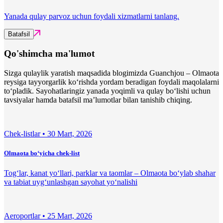
Yanada qulay parvoz uchun foydali xizmatlarni tanlang.
Batafsil
Qo'shimcha ma'lumot
Sizga qulaylik yaratish maqsadida blogimizda Guanchjou – Olmaota
reysiga tayyorgarlik ko‘rishda yordam beradigan foydali maqolalarni
to‘pladik. Sayohatlaringiz yanada yoqimli va qulay bo‘lishi uchun
tavsiyalar hamda batafsil ma’lumotlar bilan tanishib chiqing.
Chek-listlar •
30 Mart, 2026
Olmaota bo‘yicha chek-list
Tog‘lar, kanat yo‘llari, parklar va taomlar – Olmaota bo‘ylab shahar
va tabiat uyg‘unlashgan sayohat yo‘nalishi
Aeroportlar •
25 Mart, 2026