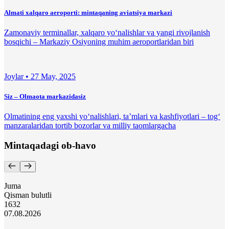
Almati xalqaro aeroporti: mintaqaning aviatsiya markazi
Zamonaviy terminallar, xalqaro yo‘nalishlar va yangi rivojlanish
bosqichi – Markaziy Osiyoning muhim aeroportlaridan biri
Joylar •
27 May, 2025
Siz – Olmaota markazidasiz
Olmatining eng yaxshi yo‘nalishlari, ta’mlari va kashfiyotlari – tog‘
manzaralaridan tortib bozorlar va milliy taomlargacha
Mintaqadagi ob-havo
Juma
Qisman bulutli
16
32
07.08.2026