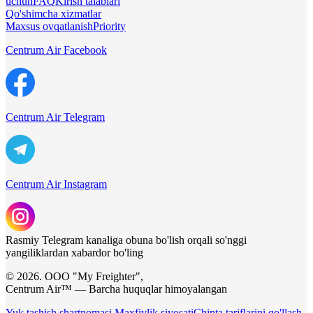
uchun
FAQ
Kirish talablari
Qo'shimcha xizmatlar
Maxsus ovqatlanish
Priority
Centrum Air Facebook
Centrum Air Telegram
Centrum Air Instagram
Rasmiy Telegram kanaliga obuna bo'lish orqali so'nggi
yangiliklardan xabardor bo'ling
© 2026. ООО "My Freighter",
Centrum Air™ — Barcha huquqlar himoyalangan
Yuk tashish shartnomasi
Maxfiylik siyosati
Chipta tariflarini qo'llash