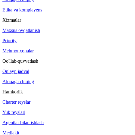
Etika va komplayens
Xizmatlar
Maxsus ovqatlanish
Priority
Mehmonxonalar
Qo'llab-quvvatlash
Onlayn jadval
Aloqaga chiqing
Hamkorlik
Charter reyslar
Yuk reyslari
Agentlar bilan ishlash
Mediakit