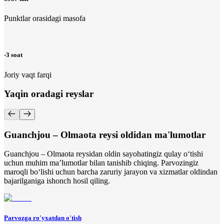
Punktlar orasidagi masofa
-3 soat
Joriy vaqt farqi
Yaqin oradagi reyslar
Guanchjou – Olmaota reysi oldidan ma'lumotlar
Guanchjou – Olmaota reysidan oldin sayohatingiz qulay o‘tishi
uchun muhim ma’lumotlar bilan tanishib chiqing. Parvozingiz
maroqli bo‘lishi uchun barcha zaruriy jarayon va xizmatlar oldindan
bajarilganiga ishonch hosil qiling.
Parvozga ro'yxatdan o'tish