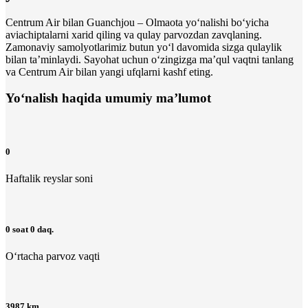
Centrum Air bilan Guanchjou – Olmaota yo‘nalishi bo‘yicha
aviachiptalarni xarid qiling va qulay parvozdan zavqlaning.
Zamonaviy samolyotlarimiz butun yo‘l davomida sizga qulaylik
bilan ta’minlaydi. Sayohat uchun o‘zingizga maʼqul vaqtni tanlang
va Centrum Air bilan yangi ufqlarni kashf eting.
Yo‘nalish haqida umumiy ma’lumot
0
Haftalik reyslar soni
0 soat 0 daq.
O‘rtacha parvoz vaqti
3987 km