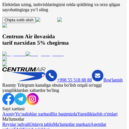
Elektrdan uzing, tashvishlaringizni ortda qoldiring va orzu qilgan
sayohatingizga yo‘l oling
Chipta sotib olish
Centrum Air
ilovasida
tarif narxidan 5% chegirma
+998 55 518 88 88
Bog'lanish
Rasmiy Telegram kanaliga obuna bo'lish orqali so'nggi
yangiliklardan xabardor bo'ling
Sayt xaritasi
Asosiy
Yo‘nalishlar xaritasi
Biz haqimizda
Yangiliklar
Ish o'rinlari
Ma'lumotlar
Reyslar jadvali
Onlayn tablo
Ma'lumotlar markazi
Agentlar