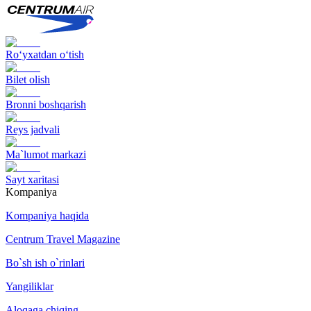
Ro‘yxatdan o‘tish
Bilet olish
Bronni boshqarish
Reys jadvali
Ma`lumot markazi
Sayt xaritasi
Kompaniya
Kompaniya haqida
Centrum Travel Magazine
Bo`sh ish o`rinlari
Yangiliklar
Aloqaga chiqing