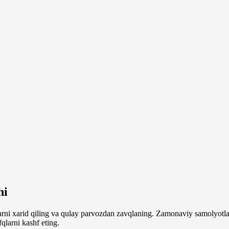
hi
arni xarid qiling va qulay parvozdan zavqlaning. Zamonaviy samolyotla
qlarni kashf eting.