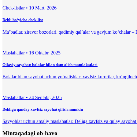
Chek-listlar •
10 Mart, 2026
Dehli bo‘yicha chek-list
Ma’badlar, ziravor bozorlari, qadimiy qal’alar va gavjum ko‘chalar – D
Maslahatlar •
16 Oktabr, 2025
Oilaviy sayohat: bolalar bilan dam olish mamlakatlari
Bolalar bilan sayohat uchun yo‘nalishlar: xavfsiz kurortlar, ko‘ngiloch
Maslahatlar •
24 Sentabr, 2025
Dehliga qanday xavfsiz sayohat qilish mumkin
Sayyohlar uchun amaliy maslahatlar: Deliga xavfsiz va qulay sayohat q
Mintaqadagi ob-havo