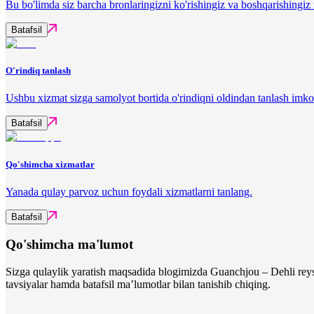
Bu bo'limda siz barcha bronlaringizni ko'rishingiz va boshqarishingi
Batafsil
O'rindiq tanlash
Ushbu xizmat sizga samolyot bortida o'rindiqni oldindan tanlash imko
Batafsil
Qo'shimcha xizmatlar
Yanada qulay parvoz uchun foydali xizmatlarni tanlang.
Batafsil
Qo'shimcha ma'lumot
Sizga qulaylik yaratish maqsadida blogimizda Guanchjou – Dehli reysi
tavsiyalar hamda batafsil ma’lumotlar bilan tanishib chiqing.