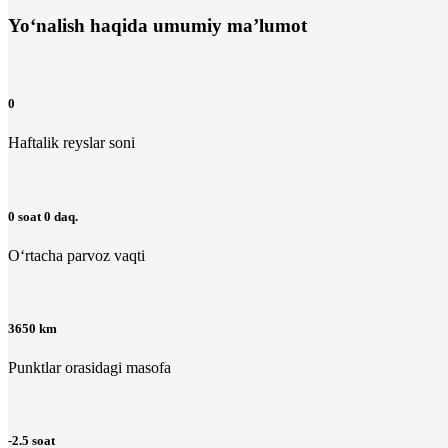
Yo‘nalish haqida umumiy ma’lumot
0
Haftalik reyslar soni
0 soat 0 daq.
O‘rtacha parvoz vaqti
3650 km
Punktlar orasidagi masofa
-2.5 soat