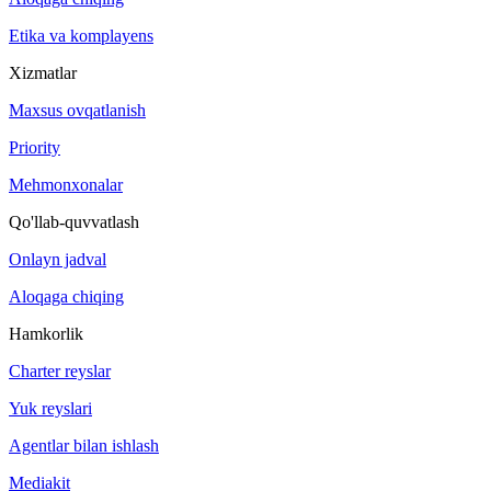
Etika va komplayens
Xizmatlar
Maxsus ovqatlanish
Priority
Mehmonxonalar
Qo'llab-quvvatlash
Onlayn jadval
Aloqaga chiqing
Hamkorlik
Charter reyslar
Yuk reyslari
Agentlar bilan ishlash
Mediakit