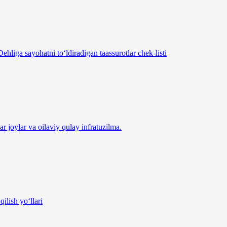
ehliga sayohatni to‘ldiradigan taassurotlar chek-listi
ar joylar va oilaviy qulay infratuzilma.
ilish yo‘llari