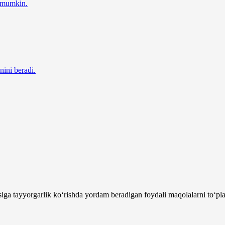
z mumkin.
nini beradi.
ga tayyorgarlik ko‘rishda yordam beradigan foydali maqolalarni to‘pla