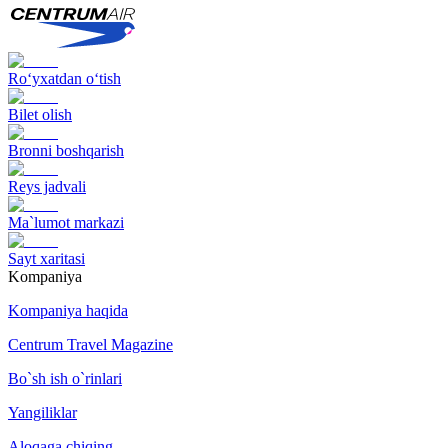
Ro‘yxatdan o‘tish
Bilet olish
Bronni boshqarish
Reys jadvali
Ma`lumot markazi
Sayt xaritasi
Kompaniya
Kompaniya haqida
Centrum Travel Magazine
Bo`sh ish o`rinlari
Yangiliklar
Aloqaga chiqing