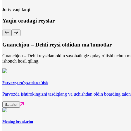
Joriy vaqt farqi
Yaqin oradagi reyslar
Guanchjou – Dehli reysi oldidan ma'lumotlar
Guanchjou – Dehli reysidan oldin sayohatingiz qulay o‘tishi uchun mu
ishonch hosil qiling.
Parvozga ro'yxatdan o'tish
Parvozda ishtirokingizni tasdiqlang va uchishdan oldin boarding talon
Batafsil
Mening bronlarim