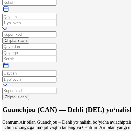
Chipta izlash
Chipta izlash
Guanchjou
(
CAN
) —
Dehli
(
DEL
)
yo‘nalis
Centrum Air bilan Guanchjou – Dehli yo‘nalishi bo‘yicha aviachiptal
uchun o‘zingizga maʼqul vaqtni tanlang va Centrum Air bilan yangi uf