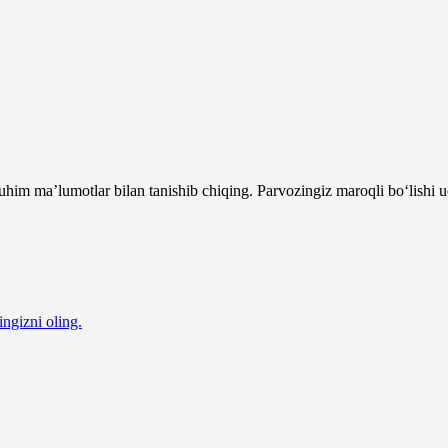
him ma’lumotlar bilan tanishib chiqing. Parvozingiz maroqli bo‘lishi u
ingizni oling.