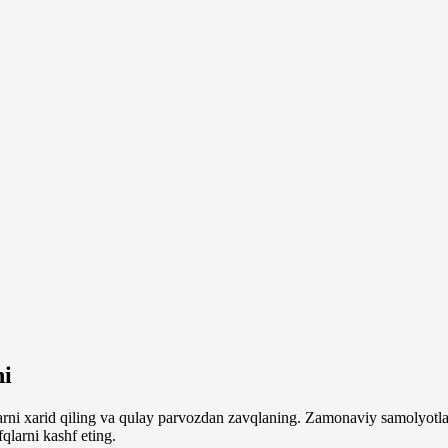
hi
larni xarid qiling va qulay parvozdan zavqlaning. Zamonaviy samolyotla
qlarni kashf eting.