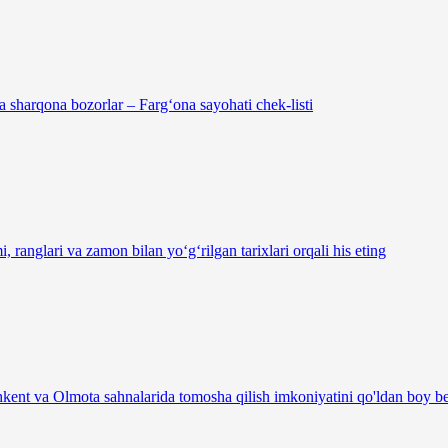
a sharqona bozorlar – Farg‘ona sayohati chek-listi
, ranglari va zamon bilan yo‘g‘rilgan tarixlari orqali his eting
kent va Olmota sahnalarida tomosha qilish imkoniyatini qo'ldan boy 