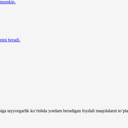
z mumkin.
nini beradi.
siga tayyorgarlik ko‘rishda yordam beradigan foydali maqolalarni to‘pl