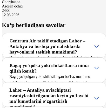
Chorshanba
Asosan ochiq
24
33
12.08.2026
Ko‘p beriladigan savollar
Centrum Air taklif etadigan Lahor –
Antaliya va boshqa yo‘nalishlarda
hayvonlarni tashish mumkinmi?
Hayvonlarni tashishga aviakompaniya qoidalari va xalqaro
talablar bajarilgan taqdirda ruxsat etiladi. Tashishni
Bagaj yo‘qolsa yoki shikastlansa nima
oldindan kelishish, barcha veterinariya hujjatlarini
qilish kerak?
rasmiylashtirish hamda hayvonning salon yoki bagaj
Bagaj yo‘qolgan yoki shikastlangan bo‘lsa, muammo
bo‘limida joylashtirish shartlarini aniqlashtirish zarur.
aniqlangach darhol yetib kelish aeroportidagi bagaj
qidirish xizmatiga murojaat qilish zarur. Shundan so‘ng
Lahor – Antaliya aviachiptasi
tegishli dalolatnoma rasmiylashtiriladi va masala
rasmiylashtirilgandan keyin yo‘lovchi
aviakompaniya bilan birgalikda belgilangan tartibda ko‘rib
ma’lumotlarini o‘zgartirish
chiqiladi.
mumkinmi?