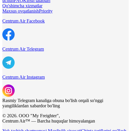
uchun
FAQ
Kirish talablari
Qo'shimcha xizmatlar
Maxsus ovqatlanish
Priority
Centrum Air Facebook
Centrum Air Telegram
Centrum Air Instagram
Rasmiy Telegram kanaliga obuna bo'lish orqali so'nggi
yangiliklardan xabardor bo'ling
© 2026. ООО "My Freighter",
Centrum Air™ — Barcha huquqlar himoyalangan
Yuk tashish shartnomasi
Maxfiylik siyosati
Chipta tariflarini qo'llash