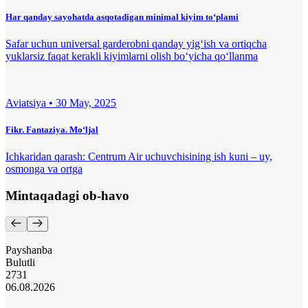
Har qanday sayohatda asqotadigan minimal kiyim to‘plami
Safar uchun universal garderobni qanday yig‘ish va ortiqcha
yuklarsiz faqat kerakli kiyimlarni olish bo‘yicha qo‘llanma
Aviatsiya •
30 May, 2025
Fikr. Fantaziya. Moʻljal
Ichkaridan qarash: Centrum Air uchuvchisining ish kuni – uy,
osmonga va ortga
Mintaqadagi ob-havo
Payshanba
Bulutli
27
31
06.08.2026