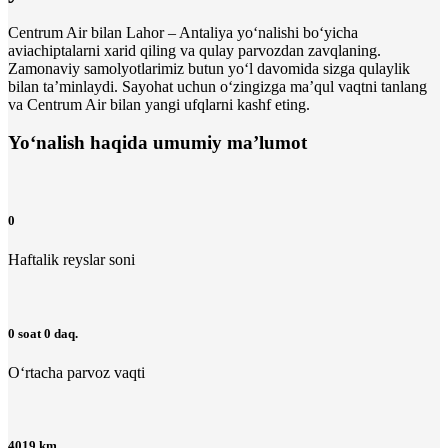
Centrum Air bilan Lahor – Antaliya yo‘nalishi bo‘yicha
aviachiptalarni xarid qiling va qulay parvozdan zavqlaning.
Zamonaviy samolyotlarimiz butun yo‘l davomida sizga qulaylik
bilan ta’minlaydi. Sayohat uchun o‘zingizga maʼqul vaqtni tanlang
va Centrum Air bilan yangi ufqlarni kashf eting.
Yo‘nalish haqida umumiy ma’lumot
0
Haftalik reyslar soni
0 soat 0 daq.
O‘rtacha parvoz vaqti
4019 km