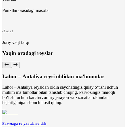
Punktlar orasidagi masofa
-2 soat
Joriy vaqt farqi
Yaqin oradagi reyslar
Lahor – Antaliya reysi oldidan ma'lumotlar
Lahor – Antaliya reysidan oldin sayohatingiz qulay o‘tishi uchun
muhim ma’lumotlar bilan tanishib chiqing. Parvozingiz maroqli
bo‘lishi uchun barcha zaruriy jarayon va xizmatlar oldindan
bajarilganiga ishonch hosil qiling.
Parvozga ro'yxatdan o'tish