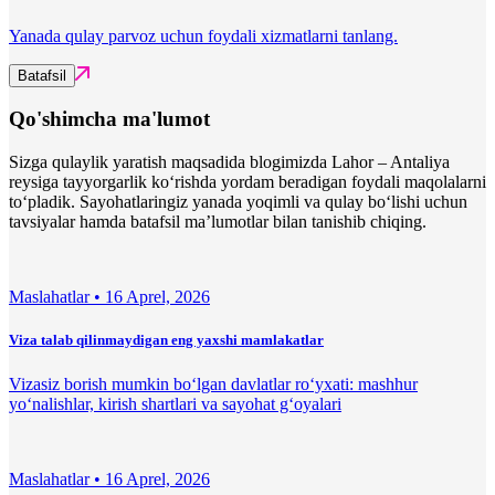
Yanada qulay parvoz uchun foydali xizmatlarni tanlang.
Batafsil
Qo'shimcha ma'lumot
Sizga qulaylik yaratish maqsadida blogimizda Lahor – Antaliya
reysiga tayyorgarlik ko‘rishda yordam beradigan foydali maqolalarni
to‘pladik. Sayohatlaringiz yanada yoqimli va qulay bo‘lishi uchun
tavsiyalar hamda batafsil ma’lumotlar bilan tanishib chiqing.
Maslahatlar •
16 Aprel, 2026
Viza talab qilinmaydigan eng yaxshi mamlakatlar
Vizasiz borish mumkin bo‘lgan davlatlar ro‘yxati: mashhur
yo‘nalishlar, kirish shartlari va sayohat g‘oyalari
Maslahatlar •
16 Aprel, 2026