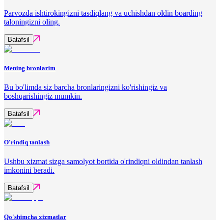
Parvozda ishtirokingizni tasdiqlang va uchishdan oldin boarding
taloningizni oling.
Batafsil
Mening bronlarim
Bu bo'limda siz barcha bronlaringizni ko'rishingiz va
boshqarishingiz mumkin.
Batafsil
O'rindiq tanlash
Ushbu xizmat sizga samolyot bortida o'rindiqni oldindan tanlash
imkonini beradi.
Batafsil
Qo'shimcha xizmatlar