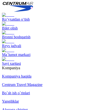
Ro‘yxatdan o‘tish
Bilet olish
Bronni boshqarish
Reys jadvali
Ma`lumot markazi
Sayt xaritasi
Kompaniya
Kompaniya haqida
Centrum Travel Magazine
Bo`sh ish o`rinlari
Yangiliklar
Aloqaga chiqing