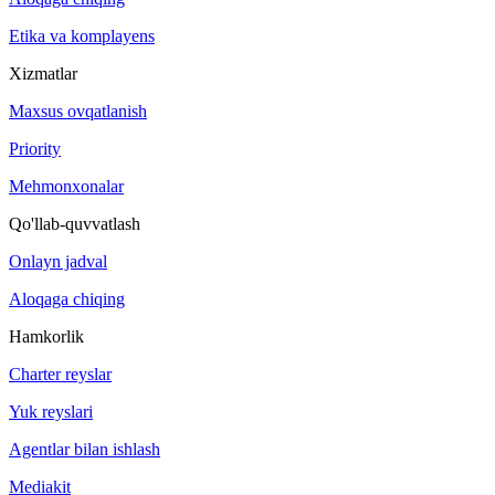
Etika va komplayens
Xizmatlar
Maxsus ovqatlanish
Priority
Mehmonxonalar
Qo'llab-quvvatlash
Onlayn jadval
Aloqaga chiqing
Hamkorlik
Charter reyslar
Yuk reyslari
Agentlar bilan ishlash
Mediakit