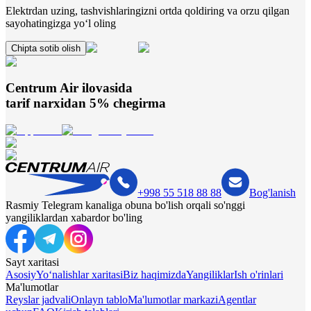
Elektrdan uzing, tashvishlaringizni ortda qoldiring va orzu qilgan
sayohatingizga yo‘l oling
Chipta sotib olish
Centrum Air
ilovasida
tarif narxidan 5% chegirma
+998 55 518 88 88
Bog'lanish
Rasmiy Telegram kanaliga obuna bo'lish orqali so'nggi
yangiliklardan xabardor bo'ling
Sayt xaritasi
Asosiy
Yo‘nalishlar xaritasi
Biz haqimizda
Yangiliklar
Ish o'rinlari
Ma'lumotlar
Reyslar jadvali
Onlayn tablo
Ma'lumotlar markazi
Agentlar