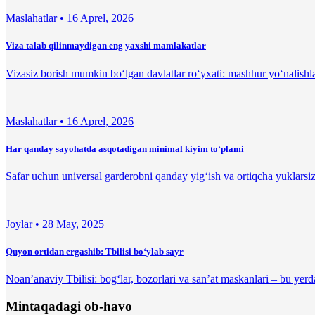
Maslahatlar •
16 Aprel, 2026
Viza talab qilinmaydigan eng yaxshi mamlakatlar
Vizasiz borish mumkin bo‘lgan davlatlar ro‘yxati: mashhur yo‘nalishlar,
Maslahatlar •
16 Aprel, 2026
Har qanday sayohatda asqotadigan minimal kiyim to‘plami
Safar uchun universal garderobni qanday yig‘ish va ortiqcha yuklarsiz
Joylar •
28 May, 2025
Quyon ortidan ergashib: Tbilisi boʻylab sayr
Noan’anaviy Tbilisi: bog‘lar, bozorlari va san’at maskanlari – bu yer
Mintaqadagi ob-havo