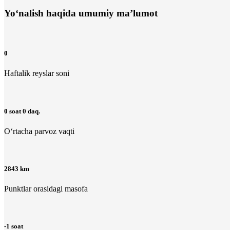
Yo‘nalish haqida umumiy ma’lumot
0
Haftalik reyslar soni
0 soat 0 daq.
O‘rtacha parvoz vaqti
2843 km
Punktlar orasidagi masofa
-1 soat