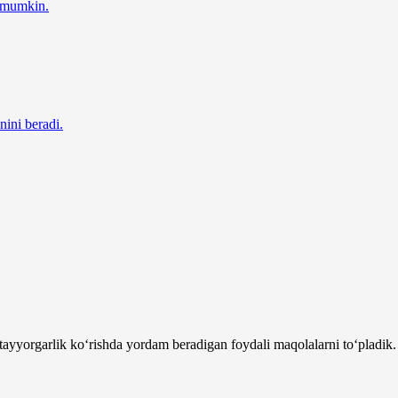
z mumkin.
nini beradi.
tayyorgarlik ko‘rishda yordam beradigan foydali maqolalarni to‘pladik.