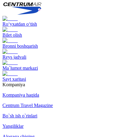
Ro‘yxatdan o‘tish
Bilet olish
Bronni boshqarish
Reys jadvali
Ma`lumot markazi
Sayt xaritasi
Kompaniya
Kompaniya haqida
Centrum Travel Magazine
Bo`sh ish o`rinlari
Yangiliklar
Aloqaga chiqing