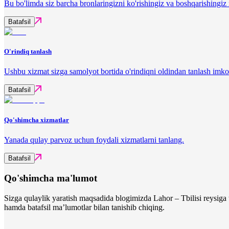
Bu bo'limda siz barcha bronlaringizni ko'rishingiz va boshqarishingi
Batafsil
O'rindiq tanlash
Ushbu xizmat sizga samolyot bortida o'rindiqni oldindan tanlash imko
Batafsil
Qo'shimcha xizmatlar
Yanada qulay parvoz uchun foydali xizmatlarni tanlang.
Batafsil
Qo'shimcha ma'lumot
Sizga qulaylik yaratish maqsadida blogimizda Lahor – Tbilisi reysiga 
hamda batafsil ma’lumotlar bilan tanishib chiqing.