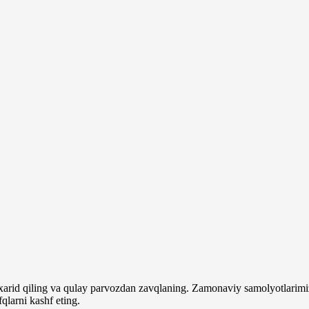
i xarid qiling va qulay parvozdan zavqlaning. Zamonaviy samolyotlarimi
qlarni kashf eting.