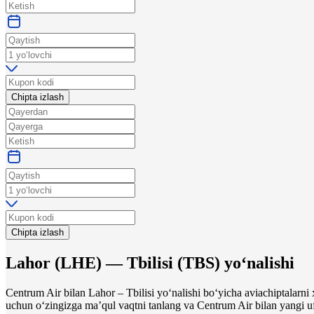
Chipta izlash
Chipta izlash
Lahor
(
LHE
) —
Tbilisi
(
TBS
)
yo‘nalishi
Centrum Air bilan Lahor – Tbilisi yo‘nalishi bo‘yicha aviachiptalarn
uchun o‘zingizga maʼqul vaqtni tanlang va Centrum Air bilan yangi uf