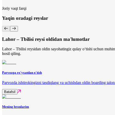
Joriy vaqt farqi
Yaqin oradagi reyslar
Lahor – Tbilisi reysi oldidan ma'lumotlar
Lahor – Tbilisi reysidan oldin sayohatingiz qulay o‘tishi uchun muhim
hosil qiling.
Parvozga ro'yxatdan o'tish
Parvozda ishtirokingizni tasdiqlang va uchishdan oldin boarding talon
Batafsil
Mening bronlarim