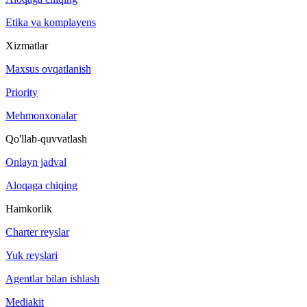
Etika va komplayens
Xizmatlar
Maxsus ovqatlanish
Priority
Mehmonxonalar
Qo'llab-quvvatlash
Onlayn jadval
Aloqaga chiqing
Hamkorlik
Charter reyslar
Yuk reyslari
Agentlar bilan ishlash
Mediakit