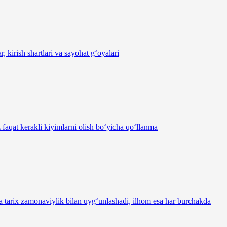
 kirish shartlari va sayohat g‘oyalari
 faqat kerakli kiyimlarni olish bo‘yicha qo‘llanma
da tarix zamonaviylik bilan uyg‘unlashadi, ilhom esa har burchakda