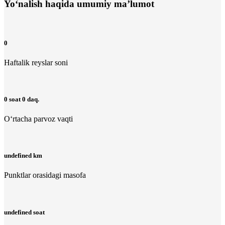
Yo‘nalish haqida umumiy ma’lumot
0
Haftalik reyslar soni
0 soat 0 daq.
O‘rtacha parvoz vaqti
undefined km
Punktlar orasidagi masofa
undefined soat