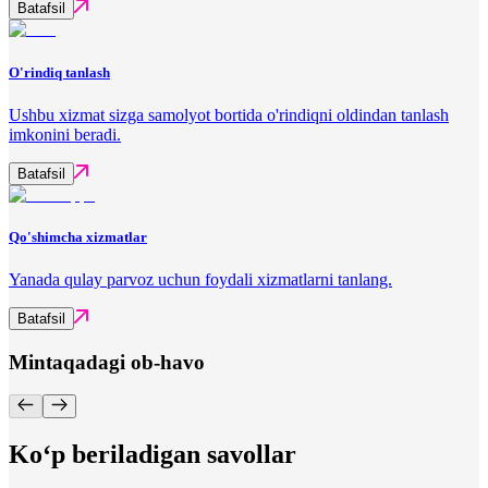
Batafsil
O'rindiq tanlash
Ushbu xizmat sizga samolyot bortida o'rindiqni oldindan tanlash
imkonini beradi.
Batafsil
Qo'shimcha xizmatlar
Yanada qulay parvoz uchun foydali xizmatlarni tanlang.
Batafsil
Mintaqadagi ob-havo
Ko‘p beriladigan savollar