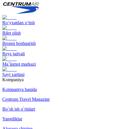
Ro‘yxatdan o‘tish
Bilet olish
Bronni boshqarish
Reys jadvali
Ma`lumot markazi
Sayt xaritasi
Kompaniya
Kompaniya haqida
Centrum Travel Magazine
Bo`sh ish o`rinlari
Yangiliklar
Aloqaga chiqing