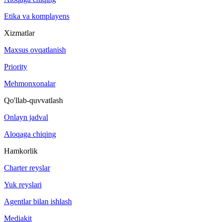
Etika va komplayens
Xizmatlar
Maxsus ovqatlanish
Priority
Mehmonxonalar
Qo'llab-quvvatlash
Onlayn jadval
Aloqaga chiqing
Hamkorlik
Charter reyslar
Yuk reyslari
Agentlar bilan ishlash
Mediakit