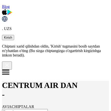
Blog
. UZS
Kirish
Chiptani xarid qilishdan oldin, 'Kirish' tugmasini bosib saytdan
ro'yhatdan o'ting (Bu sizga chiptangizga o'zgartirish kirgizishga
imkon beradi).
CENTRUM AIR DAN
-
AVIACHIPTALAR