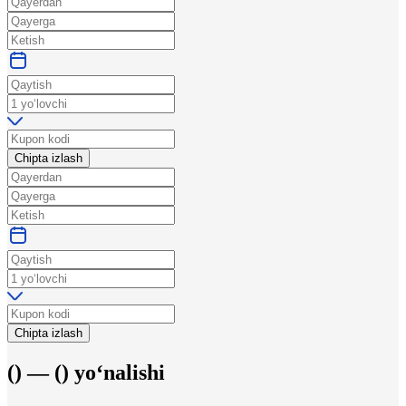
Chipta izlash
Chipta izlash
(
) —
(
)
yo‘nalishi