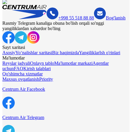
+998 55 518 88 88
Bog'lanish
Rasmiy Telegram kanaliga obuna bo'lish orqali so'nggi
yangiliklardan xabardor bo'ling
Sayt xaritasi
Asosiy
Yo‘nalishlar xaritasi
Biz haqimizda
Yangiliklar
Ish o'rinlari
Ma'lumotlar
Reyslar jadvali
Onlayn tablo
Ma'lumotlar markazi
Agentlar
uchun
FAQ
Kirish talablari
Qo'shimcha xizmatlar
Maxsus ovqatlanish
Priority
Centrum Air Facebook
Centrum Air Telegram