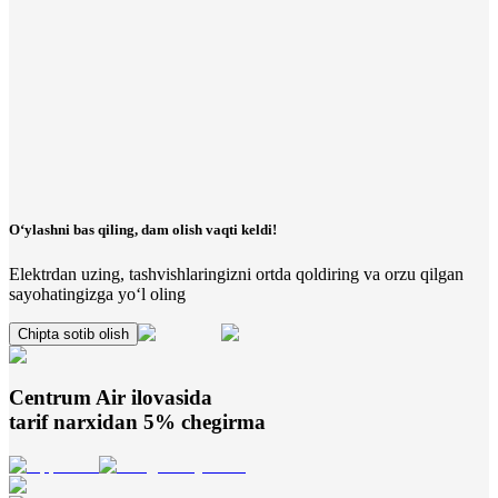
O‘ylashni bas qiling, dam olish vaqti keldi!
Elektrdan uzing, tashvishlaringizni ortda qoldiring va orzu qilgan
sayohatingizga yo‘l oling
Chipta sotib olish
Centrum Air
ilovasida
tarif narxidan 5% chegirma