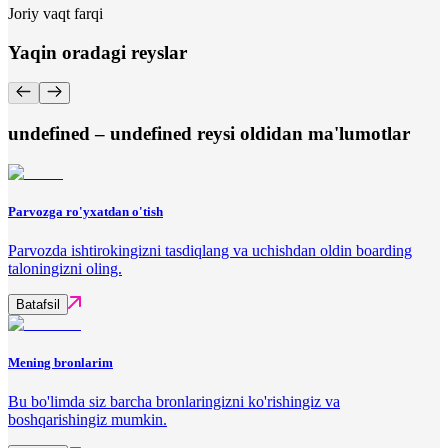
Joriy vaqt farqi
Yaqin oradagi reyslar
undefined – undefined reysi oldidan ma'lumotlar
Parvozga ro'yxatdan o'tish
Parvozda ishtirokingizni tasdiqlang va uchishdan oldin boarding
taloningizni oling.
Batafsil
Mening bronlarim
Bu bo'limda siz barcha bronlaringizni ko'rishingiz va
boshqarishingiz mumkin.