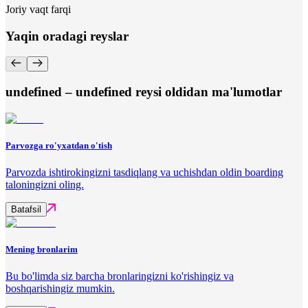
Joriy vaqt farqi
Yaqin oradagi reyslar
undefined – undefined reysi oldidan ma'lumotlar
Parvozga ro'yxatdan o'tish
Parvozda ishtirokingizni tasdiqlang va uchishdan oldin boarding
taloningizni oling.
Batafsil
Mening bronlarim
Bu bo'limda siz barcha bronlaringizni ko'rishingiz va
boshqarishingiz mumkin.