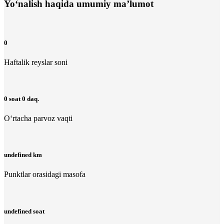
Yo‘nalish haqida umumiy ma’lumot
0
Haftalik reyslar soni
0 soat 0 daq.
O‘rtacha parvoz vaqti
undefined km
Punktlar orasidagi masofa
undefined soat