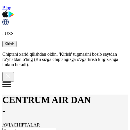
Blog
. UZS
Kirish
Chiptani xarid qilishdan oldin, 'Kirish' tugmasini bosib saytdan
ro'yhatdan o'ting (Bu sizga chiptangizga o'zgartirish kirgizishga
imkon beradi).
CENTRUM AIR DAN
-
AVIACHIPTALAR