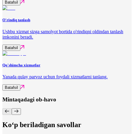
Batafsil
O'rindiq tanlash
Ushbu xizmat sizga samolyot bortida o'rindiqni oldindan tanlash
imkonini beradi.
Batafsil
Qo'shimcha xizmatlar
Yanada qulay parvoz uchun foydali xizmatlarni tanlang.
Batafsil
Mintaqadagi ob-havo
Ko‘p beriladigan savollar