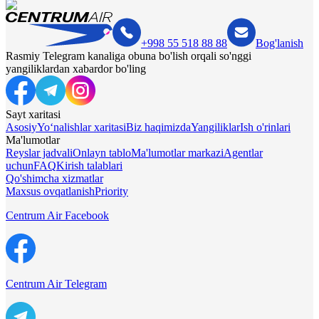
+998 55 518 88 88
Bog'lanish
Rasmiy Telegram kanaliga obuna bo'lish orqali so'nggi
yangiliklardan xabardor bo'ling
Sayt xaritasi
Asosiy
Yo‘nalishlar xaritasi
Biz haqimizda
Yangiliklar
Ish o'rinlari
Ma'lumotlar
Reyslar jadvali
Onlayn tablo
Ma'lumotlar markazi
Agentlar
uchun
FAQ
Kirish talablari
Qo'shimcha xizmatlar
Maxsus ovqatlanish
Priority
Centrum Air Facebook
Centrum Air Telegram