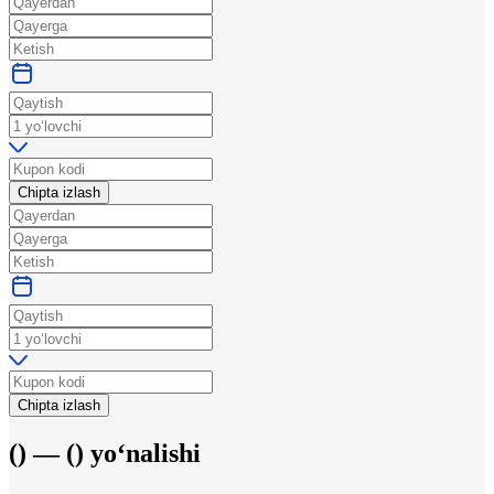
Chipta izlash
Chipta izlash
(
) —
(
)
yo‘nalishi