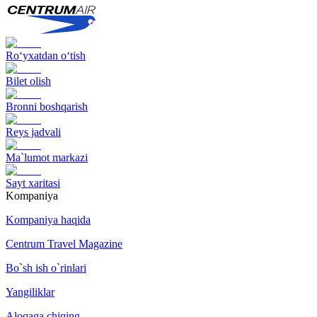
Ro‘yxatdan o‘tish
Bilet olish
Bronni boshqarish
Reys jadvali
Ma`lumot markazi
Sayt xaritasi
Kompaniya
Kompaniya haqida
Centrum Travel Magazine
Bo`sh ish o`rinlari
Yangiliklar
Aloqaga chiqing