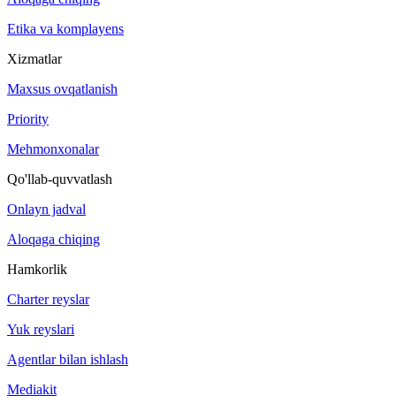
Etika va komplayens
Xizmatlar
Maxsus ovqatlanish
Priority
Mehmonxonalar
Qo'llab-quvvatlash
Onlayn jadval
Aloqaga chiqing
Hamkorlik
Charter reyslar
Yuk reyslari
Agentlar bilan ishlash
Mediakit