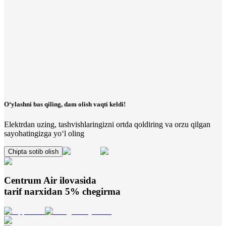
O‘ylashni bas qiling, dam olish vaqti keldi!
Elektrdan uzing, tashvishlaringizni ortda qoldiring va orzu qilgan
sayohatingizga yo‘l oling
Chipta sotib olish
Centrum Air
ilovasida
tarif narxidan 5% chegirma