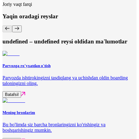
Joriy vaqt farqi
Yaqin oradagi reyslar
undefined – undefined reysi oldidan ma'lumotlar
Parvozga ro'yxatdan o'tish
Parvozda ishtirokingizni tasdiqlang va uchishdan oldin boarding
taloningizni oling.
Batafsil
Mening bronlarim
Bu bo'limda siz barcha bronlaringizni ko'rishingiz va
boshqarishingiz mumkin.