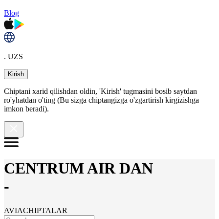
Blog
. UZS
Kirish
Chiptani xarid qilishdan oldin, 'Kirish' tugmasini bosib saytdan
ro'yhatdan o'ting (Bu sizga chiptangizga o'zgartirish kirgizishga
imkon beradi).
CENTRUM AIR DAN
-
AVIACHIPTALAR