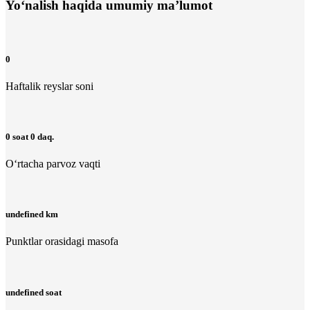
Yo‘nalish haqida umumiy ma’lumot
0
Haftalik reyslar soni
0 soat 0 daq.
O‘rtacha parvoz vaqti
undefined km
Punktlar orasidagi masofa
undefined soat