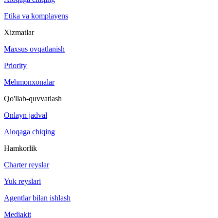
Etika va komplayens
Xizmatlar
Maxsus ovqatlanish
Priority
Mehmonxonalar
Qo'llab-quvvatlash
Onlayn jadval
Aloqaga chiqing
Hamkorlik
Charter reyslar
Yuk reyslari
Agentlar bilan ishlash
Mediakit