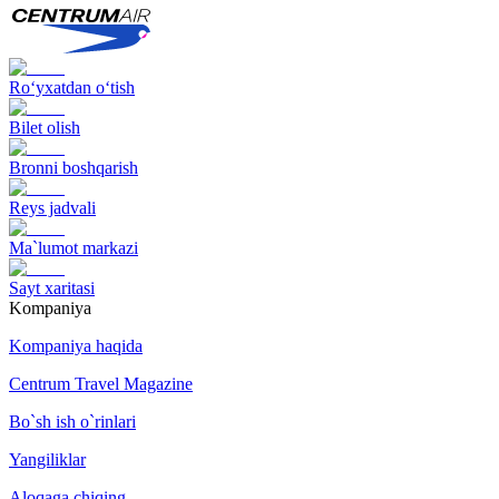
Ro‘yxatdan o‘tish
Bilet olish
Bronni boshqarish
Reys jadvali
Ma`lumot markazi
Sayt xaritasi
Kompaniya
Kompaniya haqida
Centrum Travel Magazine
Bo`sh ish o`rinlari
Yangiliklar
Aloqaga chiqing