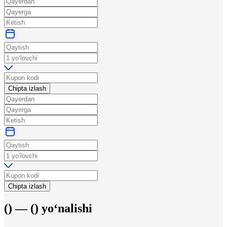
Chipta izlash
Chipta izlash
(
) —
(
)
yo‘nalishi