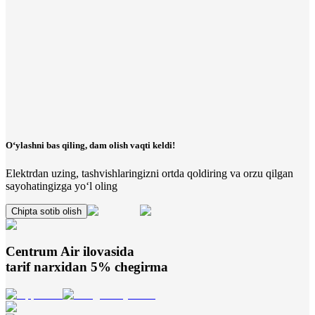
O‘ylashni bas qiling, dam olish vaqti keldi!
Elektrdan uzing, tashvishlaringizni ortda qoldiring va orzu qilgan
sayohatingizga yo‘l oling
Chipta sotib olish
Centrum Air
ilovasida
tarif narxidan 5% chegirma