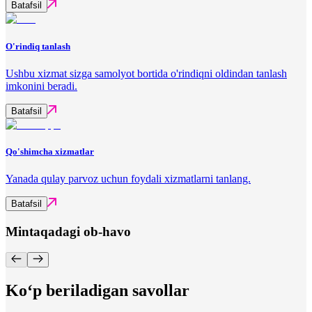
Batafsil
O'rindiq tanlash
Ushbu xizmat sizga samolyot bortida o'rindiqni oldindan tanlash
imkonini beradi.
Batafsil
Qo'shimcha xizmatlar
Yanada qulay parvoz uchun foydali xizmatlarni tanlang.
Batafsil
Mintaqadagi ob-havo
Ko‘p beriladigan savollar