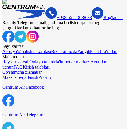
+998 55 518 88 88
Bog'lanish
Rasmiy Telegram kanaliga obuna bo'lish orqali so'nggi
yangiliklardan xabardor bo'ling
Sayt xaritasi
Asosiy
Yo‘nalishlar xaritasi
Biz haqimizda
Yangiliklar
Ish o'rinlari
Ma'lumotlar
Reyslar jadvali
Onlayn tablo
Ma'lumotlar markazi
Agentlar
uchun
FAQ
Kirish talablari
Qo'shimcha xizmatlar
Maxsus ovqatlanish
Priority
Centrum Air Facebook
Centrum Air Telegram