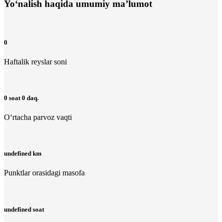
Yo‘nalish haqida umumiy ma’lumot
0
Haftalik reyslar soni
0 soat 0 daq.
O‘rtacha parvoz vaqti
undefined km
Punktlar orasidagi masofa
undefined soat