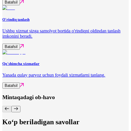
Batafsil
O'rindiq tanlash
Ushbu xizmat sizga samolyot bortida o'rindiqni oldindan tanlash
imkonini beradi.
Batafsil
Qo'shimcha xizmatlar
Yanada qulay parvoz uchun foydali xizmatlarni tanlang.
Batafsil
Mintaqadagi ob-havo
Ko‘p beriladigan savollar