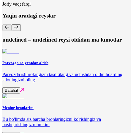
Joriy vaqt farqi
Yaqin oradagi reyslar
undefined – undefined reysi oldidan ma'lumotlar
Parvozga ro'yxatdan o'tish
Parvozda ishtirokingizni tasdiqlang va uchishdan oldin boarding
taloningizni oling.
Batafsil
Mening bronlarim
Bu bo'limda siz barcha bronlaringizni ko'rishingiz va
boshqarishingiz mumkin.