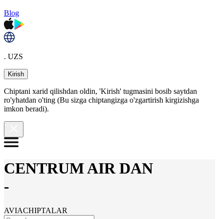
Blog
. UZS
Kirish
Chiptani xarid qilishdan oldin, 'Kirish' tugmasini bosib saytdan
ro'yhatdan o'ting (Bu sizga chiptangizga o'zgartirish kirgizishga
imkon beradi).
CENTRUM AIR DAN
-
AVIACHIPTALAR