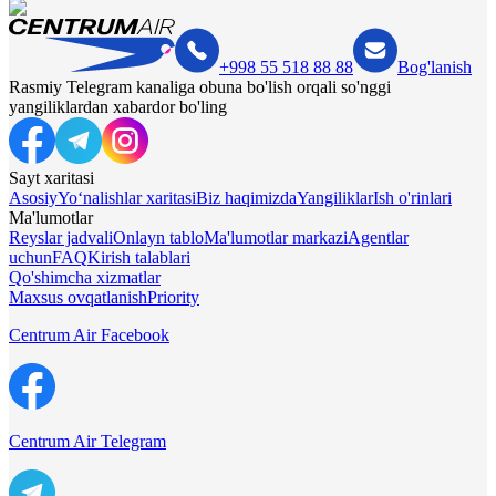
+998 55 518 88 88
Bog'lanish
Rasmiy Telegram kanaliga obuna bo'lish orqali so'nggi
yangiliklardan xabardor bo'ling
Sayt xaritasi
Asosiy
Yo‘nalishlar xaritasi
Biz haqimizda
Yangiliklar
Ish o'rinlari
Ma'lumotlar
Reyslar jadvali
Onlayn tablo
Ma'lumotlar markazi
Agentlar
uchun
FAQ
Kirish talablari
Qo'shimcha xizmatlar
Maxsus ovqatlanish
Priority
Centrum Air Facebook
Centrum Air Telegram