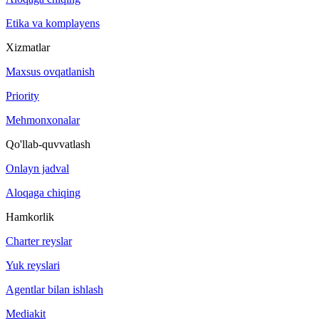
Etika va komplayens
Xizmatlar
Maxsus ovqatlanish
Priority
Mehmonxonalar
Qo'llab-quvvatlash
Onlayn jadval
Aloqaga chiqing
Hamkorlik
Charter reyslar
Yuk reyslari
Agentlar bilan ishlash
Mediakit