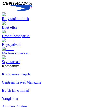
Ro‘yxatdan o‘tish
Bilet olish
Bronni boshqarish
Reys jadvali
Ma`lumot markazi
Sayt xaritasi
Kompaniya
Kompaniya haqida
Centrum Travel Magazine
Bo`sh ish o`rinlari
Yangiliklar
Aloqaga chiqing