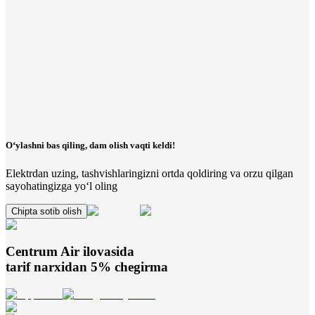
O‘ylashni bas qiling, dam olish vaqti keldi!
Elektrdan uzing, tashvishlaringizni ortda qoldiring va orzu qilgan
sayohatingizga yo‘l oling
Chipta sotib olish
Centrum Air
ilovasida
tarif narxidan 5% chegirma