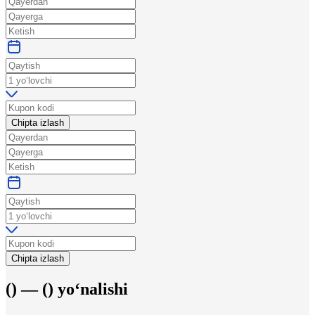
Chipta izlash
Chipta izlash
(
) —
(
)
yo‘nalishi