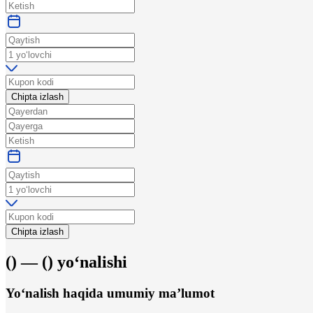
Chipta izlash
Chipta izlash
(
) —
(
)
yo‘nalishi
Yo‘nalish haqida umumiy ma’lumot