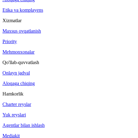
Etika va komplayens
Xizmatlar
Maxsus ovqatlanish
Priority
Mehmonxonalar
Qo'llab-quvvatlash
Onlayn jadval
Aloqaga chiqing
Hamkorlik
Charter reyslar
Yuk reyslari
Agentlar bilan ishlash
Mediakit