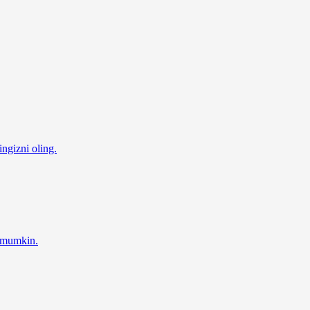
ingizni oling.
z mumkin.