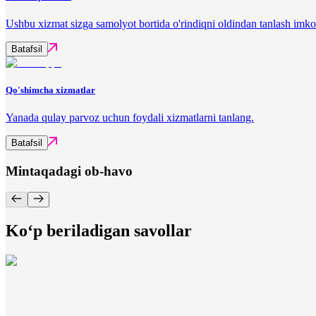
Ushbu xizmat sizga samolyot bortida o'rindiqni oldindan tanlash imko
Batafsil
Qo'shimcha xizmatlar
Yanada qulay parvoz uchun foydali xizmatlarni tanlang.
Batafsil
Mintaqadagi ob-havo
Ko‘p beriladigan savollar