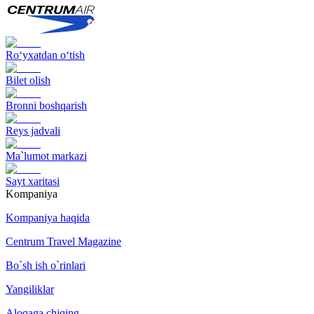
Ro‘yxatdan o‘tish
Bilet olish
Bronni boshqarish
Reys jadvali
Ma`lumot markazi
Sayt xaritasi
Kompaniya
Kompaniya haqida
Centrum Travel Magazine
Bo`sh ish o`rinlari
Yangiliklar
Aloqaga chiqing