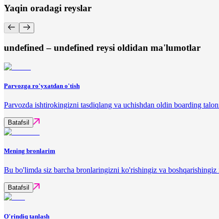
Yaqin oradagi reyslar
undefined – undefined reysi oldidan ma'lumotlar
Parvozga ro'yxatdan o'tish
Parvozda ishtirokingizni tasdiqlang va uchishdan oldin boarding talon
Batafsil
Mening bronlarim
Bu bo'limda siz barcha bronlaringizni ko'rishingiz va boshqarishingi
Batafsil
O'rindiq tanlash