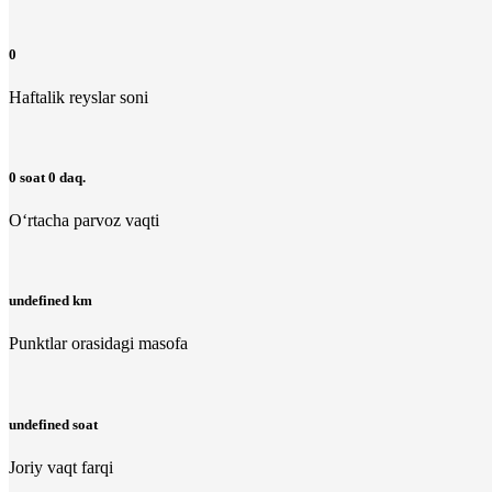
0
Haftalik reyslar soni
0 soat 0 daq.
O‘rtacha parvoz vaqti
undefined km
Punktlar orasidagi masofa
undefined soat
Joriy vaqt farqi