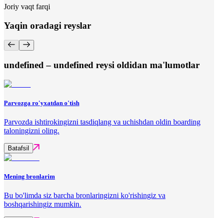
Joriy vaqt farqi
Yaqin oradagi reyslar
undefined – undefined reysi oldidan ma'lumotlar
Parvozga ro'yxatdan o'tish
Parvozda ishtirokingizni tasdiqlang va uchishdan oldin boarding
taloningizni oling.
Batafsil
Mening bronlarim
Bu bo'limda siz barcha bronlaringizni ko'rishingiz va
boshqarishingiz mumkin.