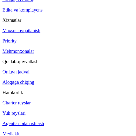
Etika va komplayens
Xizmatlar
Maxsus ovqatlanish
Priority
Mehmonxonalar
Qo'llab-quvvatlash
Onlayn jadval
Aloqaga chiqing
Hamkorlik
Charter reyslar
Yuk reyslari
Agentlar bilan ishlash
Mediakit