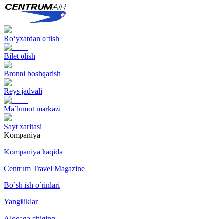
Ro‘yxatdan o‘tish
Bilet olish
Bronni boshqarish
Reys jadvali
Ma`lumot markazi
Sayt xaritasi
Kompaniya
Kompaniya haqida
Centrum Travel Magazine
Bo`sh ish o`rinlari
Yangiliklar
Aloqaga chiqing