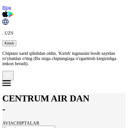
Blog
. UZS
Kirish
Chiptani xarid qilishdan oldin, 'Kirish' tugmasini bosib saytdan
ro'yhatdan o'ting (Bu sizga chiptangizga o'zgartirish kirgizishga
imkon beradi).
CENTRUM AIR DAN
-
AVIACHIPTALAR