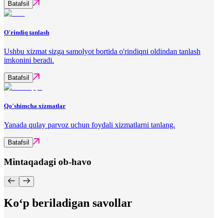
Batafsil
O'rindiq tanlash
Ushbu xizmat sizga samolyot bortida o'rindiqni oldindan tanlash
imkonini beradi.
Batafsil
Qo'shimcha xizmatlar
Yanada qulay parvoz uchun foydali xizmatlarni tanlang.
Batafsil
Mintaqadagi ob-havo
Ko‘p beriladigan savollar