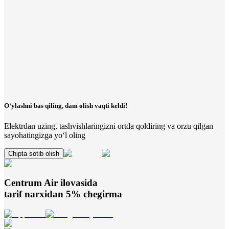
O‘ylashni bas qiling, dam olish vaqti keldi!
Elektrdan uzing, tashvishlaringizni ortda qoldiring va orzu qilgan
sayohatingizga yo‘l oling
Chipta sotib olish
Centrum Air
ilovasida
tarif narxidan 5% chegirma