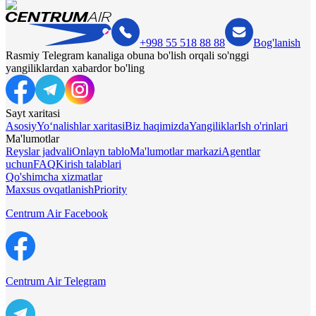
+998 55 518 88 88
Bog'lanish
Rasmiy Telegram kanaliga obuna bo'lish orqali so'nggi
yangiliklardan xabardor bo'ling
Sayt xaritasi
Asosiy
Yo‘nalishlar xaritasi
Biz haqimizda
Yangiliklar
Ish o'rinlari
Ma'lumotlar
Reyslar jadvali
Onlayn tablo
Ma'lumotlar markazi
Agentlar
uchun
FAQ
Kirish talablari
Qo'shimcha xizmatlar
Maxsus ovqatlanish
Priority
Centrum Air Facebook
Centrum Air Telegram