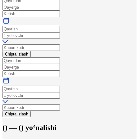
Chipta izlash
Chipta izlash
(
) —
(
)
yo‘nalishi