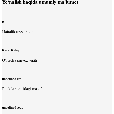
Yo‘nalish haqida umumiy ma’lumot
0
Haftalik reyslar soni
0 soat 0 daq.
O‘rtacha parvoz vaqti
undefined km
Punktlar orasidagi masofa
undefined soat