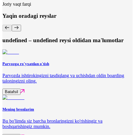
Joriy vaqt farqi
Yaqin oradagi reyslar
undefined – undefined reysi oldidan ma'lumotlar
Parvozga ro'yxatdan o'tish
Parvozda ishtirokingizni tasdiqlang va uchishdan oldin boarding
taloningizni oling.
Batafsil
Mening bronlarim
Bu bo'limda siz barcha bronlaringizni ko'rishingiz va
boshqarishingiz mumkin.