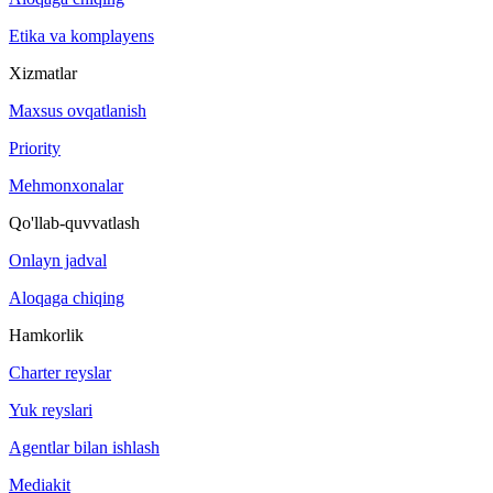
Etika va komplayens
Xizmatlar
Maxsus ovqatlanish
Priority
Mehmonxonalar
Qo'llab-quvvatlash
Onlayn jadval
Aloqaga chiqing
Hamkorlik
Charter reyslar
Yuk reyslari
Agentlar bilan ishlash
Mediakit