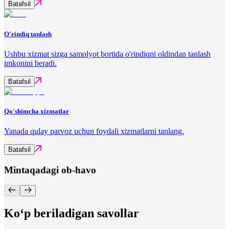
Batafsil
O'rindiq tanlash
Ushbu xizmat sizga samolyot bortida o'rindiqni oldindan tanlash
imkonini beradi.
Batafsil
Qo'shimcha xizmatlar
Yanada qulay parvoz uchun foydali xizmatlarni tanlang.
Batafsil
Mintaqadagi ob-havo
Ko‘p beriladigan savollar