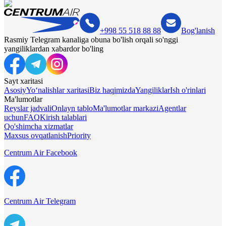
+998 55 518 88 88
Bog'lanish
Rasmiy Telegram kanaliga obuna bo'lish orqali so'nggi
yangiliklardan xabardor bo'ling
Sayt xaritasi
Asosiy
Yo‘nalishlar xaritasi
Biz haqimizda
Yangiliklar
Ish o'rinlari
Ma'lumotlar
Reyslar jadvali
Onlayn tablo
Ma'lumotlar markazi
Agentlar
uchun
FAQ
Kirish talablari
Qo'shimcha xizmatlar
Maxsus ovqatlanish
Priority
Centrum Air Facebook
Centrum Air Telegram