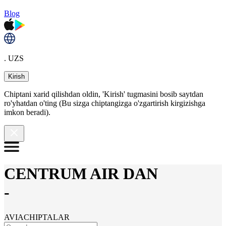
Blog
. UZS
Kirish
Chiptani xarid qilishdan oldin, 'Kirish' tugmasini bosib saytdan
ro'yhatdan o'ting (Bu sizga chiptangizga o'zgartirish kirgizishga
imkon beradi).
CENTRUM AIR DAN
-
AVIACHIPTALAR