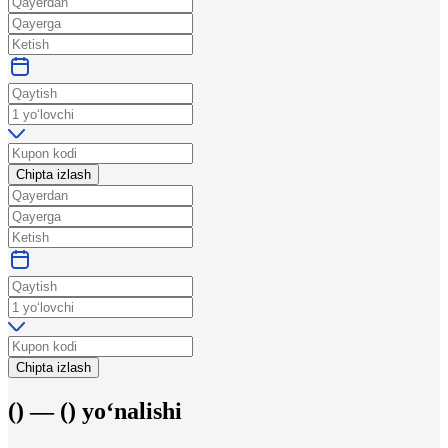
Chipta izlash
Chipta izlash
(
) —
(
)
yo‘nalishi