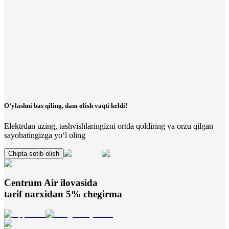
O‘ylashni bas qiling, dam olish vaqti keldi!
Elektrdan uzing, tashvishlaringizni ortda qoldiring va orzu qilgan
sayohatingizga yo‘l oling
Chipta sotib olish
Centrum Air
ilovasida
tarif narxidan 5% chegirma