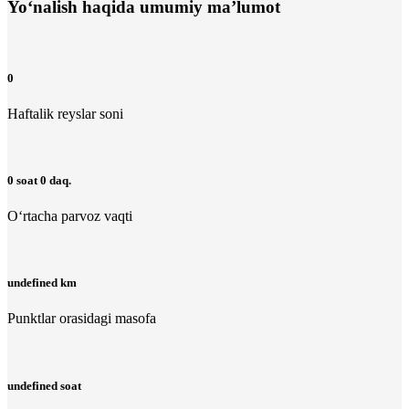
Yo‘nalish haqida umumiy ma’lumot
0
Haftalik reyslar soni
0 soat 0 daq.
O‘rtacha parvoz vaqti
undefined km
Punktlar orasidagi masofa
undefined soat