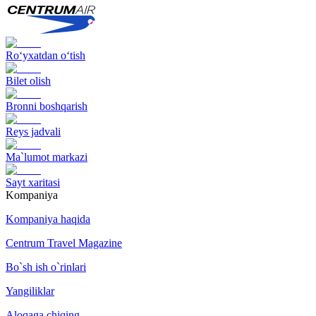
Ro‘yxatdan o‘tish
Bilet olish
Bronni boshqarish
Reys jadvali
Ma`lumot markazi
Sayt xaritasi
Kompaniya
Kompaniya haqida
Centrum Travel Magazine
Bo`sh ish o`rinlari
Yangiliklar
Aloqaga chiqing