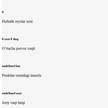
0
Haftalik reyslar soni
0 soat 0 daq.
O‘rtacha parvoz vaqti
undefined km
Punktlar orasidagi masofa
undefined soat
Joriy vaqt farqi