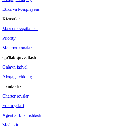
Etika va komplayens
Xizmatlar
Maxsus ovqatlanish
Priority
Mehmonxonalar
Qo'llab-quvvatlash
Onlayn jadval
Aloqaga chiqing
Hamkorlik
Charter reyslar
Yuk reyslari
Agentlar bilan ishlash
Mediakit