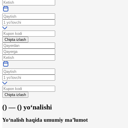
Chipta izlash
Chipta izlash
(
) —
(
)
yo‘nalishi
Yo‘nalish haqida umumiy ma’lumot