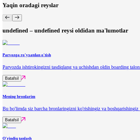
Yaqin oradagi reyslar
undefined – undefined reysi oldidan ma'lumotlar
Parvozga ro'yxatdan o'tish
Parvozda ishtirokingizni tasdiqlang va uchishdan oldin boarding talon
Batafsil
Mening bronlarim
Bu bo'limda siz barcha bronlaringizni ko'rishingiz va boshqarishingi
Batafsil
O'rindiq tanlash