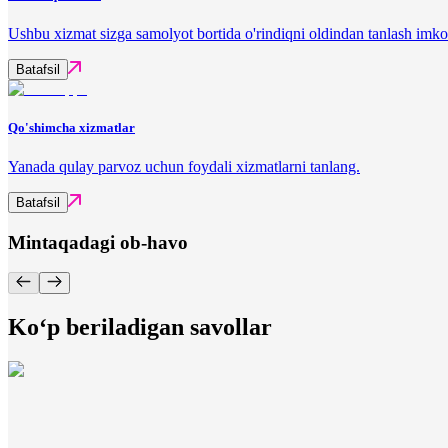
Ushbu xizmat sizga samolyot bortida o'rindiqni oldindan tanlash imko
Batafsil
Qo'shimcha xizmatlar
Yanada qulay parvoz uchun foydali xizmatlarni tanlang.
Batafsil
Mintaqadagi ob-havo
Ko‘p beriladigan savollar