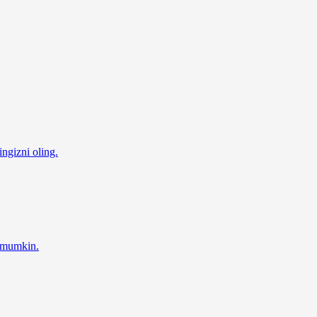
ingizni oling.
z mumkin.