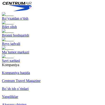
Ro‘yxatdan o‘tish
Bilet olish
Bronni boshqarish
Reys jadvali
Ma`lumot markazi
Sayt xaritasi
Kompaniya
Kompaniya haqida
Centrum Travel Magazine
Bo`sh ish o`rinlari
Yangiliklar
Aloqaga chiqing