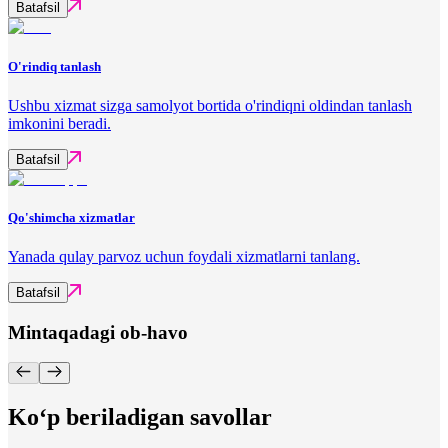
Batafsil
O'rindiq tanlash
Ushbu xizmat sizga samolyot bortida o'rindiqni oldindan tanlash
imkonini beradi.
Batafsil
Qo'shimcha xizmatlar
Yanada qulay parvoz uchun foydali xizmatlarni tanlang.
Batafsil
Mintaqadagi ob-havo
Ko‘p beriladigan savollar