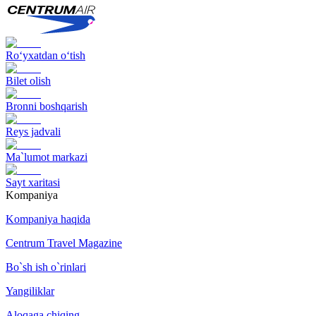
Ro‘yxatdan o‘tish
Bilet olish
Bronni boshqarish
Reys jadvali
Ma`lumot markazi
Sayt xaritasi
Kompaniya
Kompaniya haqida
Centrum Travel Magazine
Bo`sh ish o`rinlari
Yangiliklar
Aloqaga chiqing