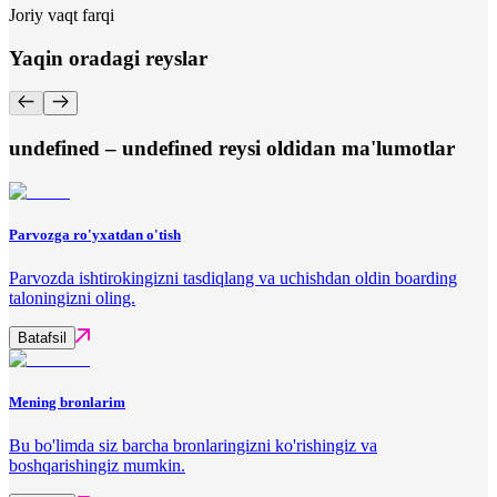
Joriy vaqt farqi
Yaqin oradagi reyslar
undefined – undefined reysi oldidan ma'lumotlar
Parvozga ro'yxatdan o'tish
Parvozda ishtirokingizni tasdiqlang va uchishdan oldin boarding
taloningizni oling.
Batafsil
Mening bronlarim
Bu bo'limda siz barcha bronlaringizni ko'rishingiz va
boshqarishingiz mumkin.