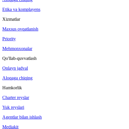
Etika va komplayens
Xizmatlar
Maxsus ovqatlanish
Priority
Mehmonxonalar
Qo'llab-quvvatlash
Onlayn jadval
Aloqaga chiqing
Hamkorlik
Charter reyslar
Yuk reyslari
Agentlar bilan ishlash
Mediakit