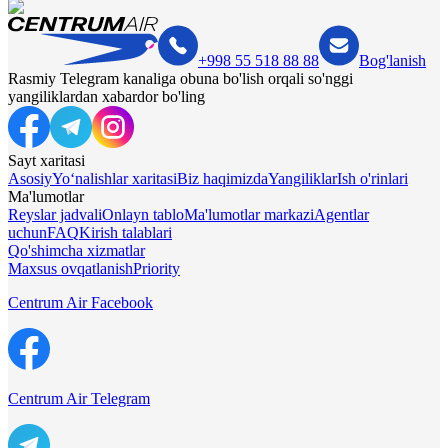
+998 55 518 88 88
Bog'lanish
Rasmiy Telegram kanaliga obuna bo'lish orqali so'nggi
yangiliklardan xabardor bo'ling
Sayt xaritasi
Asosiy
Yo‘nalishlar xaritasi
Biz haqimizda
Yangiliklar
Ish o'rinlari
Ma'lumotlar
Reyslar jadvali
Onlayn tablo
Ma'lumotlar markazi
Agentlar
uchun
FAQ
Kirish talablari
Qo'shimcha xizmatlar
Maxsus ovqatlanish
Priority
Centrum Air Facebook
Centrum Air Telegram