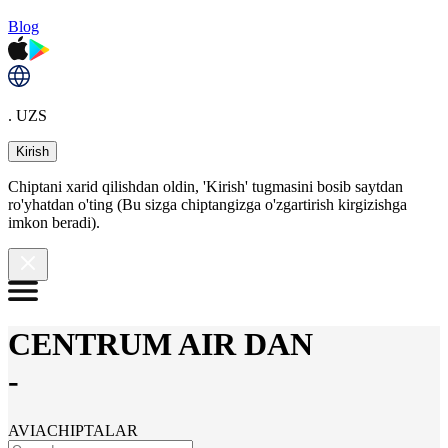
Blog
. UZS
Kirish
Chiptani xarid qilishdan oldin, 'Kirish' tugmasini bosib saytdan
ro'yhatdan o'ting (Bu sizga chiptangizga o'zgartirish kirgizishga
imkon beradi).
CENTRUM AIR DAN
-
AVIACHIPTALAR