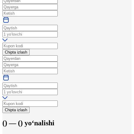
Chipta izlash
Chipta izlash
(
) —
(
)
yo‘nalishi