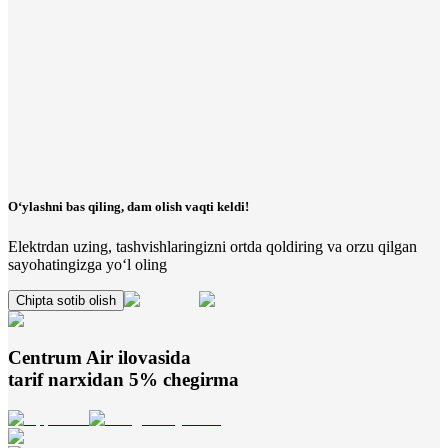
O‘ylashni bas qiling, dam olish vaqti keldi!
Elektrdan uzing, tashvishlaringizni ortda qoldiring va orzu qilgan
sayohatingizga yo‘l oling
Chipta sotib olish
Centrum Air
ilovasida
tarif narxidan 5% chegirma