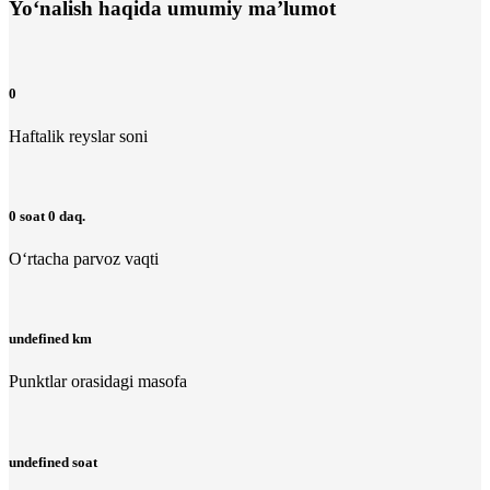
Yo‘nalish haqida umumiy ma’lumot
0
Haftalik reyslar soni
0 soat 0 daq.
O‘rtacha parvoz vaqti
undefined km
Punktlar orasidagi masofa
undefined soat