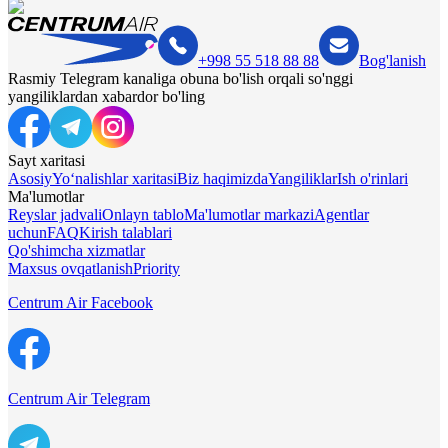
+998 55 518 88 88
Bog'lanish
Rasmiy Telegram kanaliga obuna bo'lish orqali so'nggi
yangiliklardan xabardor bo'ling
Sayt xaritasi
Asosiy
Yo‘nalishlar xaritasi
Biz haqimizda
Yangiliklar
Ish o'rinlari
Ma'lumotlar
Reyslar jadvali
Onlayn tablo
Ma'lumotlar markazi
Agentlar
uchun
FAQ
Kirish talablari
Qo'shimcha xizmatlar
Maxsus ovqatlanish
Priority
Centrum Air Facebook
Centrum Air Telegram