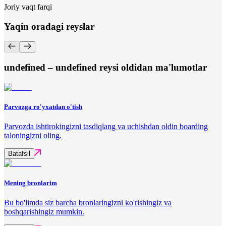
Joriy vaqt farqi
Yaqin oradagi reyslar
undefined – undefined reysi oldidan ma'lumotlar
Parvozga ro'yxatdan o'tish
Parvozda ishtirokingizni tasdiqlang va uchishdan oldin boarding
taloningizni oling.
Batafsil
Mening bronlarim
Bu bo'limda siz barcha bronlaringizni ko'rishingiz va
boshqarishingiz mumkin.