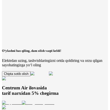
O‘ylashni bas qiling, dam olish vaqti keldi!
Elektrdan uzing, tashvishlaringizni ortda qoldiring va orzu qilgan
sayohatingizga yo‘l oling
Chipta sotib olish
Centrum Air
ilovasida
tarif narxidan 5% chegirma