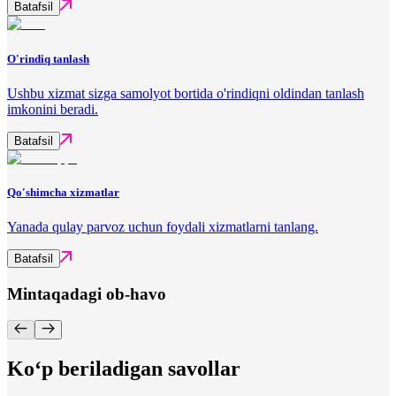
Batafsil
O'rindiq tanlash
Ushbu xizmat sizga samolyot bortida o'rindiqni oldindan tanlash
imkonini beradi.
Batafsil
Qo'shimcha xizmatlar
Yanada qulay parvoz uchun foydali xizmatlarni tanlang.
Batafsil
Mintaqadagi ob-havo
Ko‘p beriladigan savollar