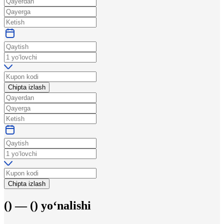
Chipta izlash
Chipta izlash
(
) —
(
)
yo‘nalishi