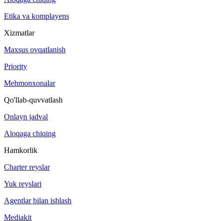
Etika va komplayens
Xizmatlar
Maxsus ovqatlanish
Priority
Mehmonxonalar
Qo'llab-quvvatlash
Onlayn jadval
Aloqaga chiqing
Hamkorlik
Charter reyslar
Yuk reyslari
Agentlar bilan ishlash
Mediakit