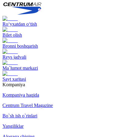
Ro‘yxatdan o‘tish
Bilet olish
Bronni boshqarish
Reys jadvali
Ma`lumot markazi
Sayt xaritasi
Kompaniya
Kompaniya haqida
Centrum Travel Magazine
Bo`sh ish o`rinlari
Yangiliklar
Aloqaga chiqing