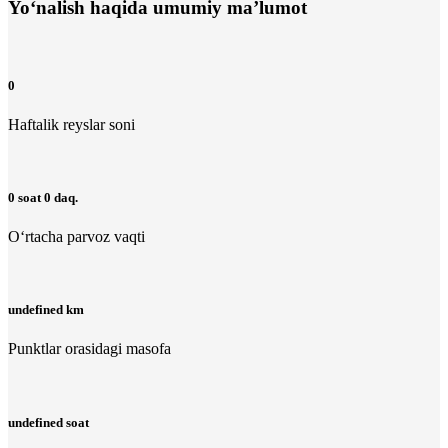
Yo‘nalish haqida umumiy ma’lumot
0
Haftalik reyslar soni
0 soat 0 daq.
O‘rtacha parvoz vaqti
undefined km
Punktlar orasidagi masofa
undefined soat