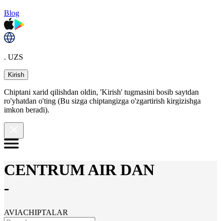
Blog
. UZS
Kirish
Chiptani xarid qilishdan oldin, 'Kirish' tugmasini bosib saytdan
ro'yhatdan o'ting (Bu sizga chiptangizga o'zgartirish kirgizishga
imkon beradi).
CENTRUM AIR DAN
-
AVIACHIPTALAR