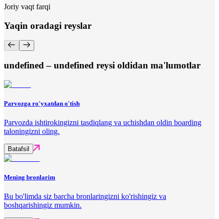
Joriy vaqt farqi
Yaqin oradagi reyslar
undefined – undefined reysi oldidan ma'lumotlar
Parvozga ro'yxatdan o'tish
Parvozda ishtirokingizni tasdiqlang va uchishdan oldin boarding
taloningizni oling.
Batafsil
Mening bronlarim
Bu bo'limda siz barcha bronlaringizni ko'rishingiz va
boshqarishingiz mumkin.