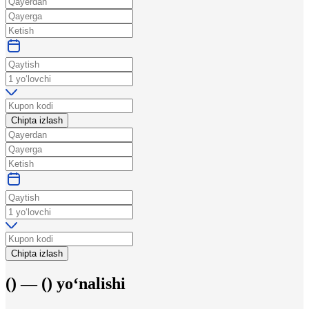
Chipta izlash
Chipta izlash
(
) —
(
)
yo‘nalishi