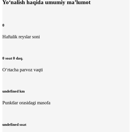
Yo‘nalish haqida umumiy ma’lumot
0
Haftalik reyslar soni
0 soat 0 daq.
O‘rtacha parvoz vaqti
undefined km
Punktlar orasidagi masofa
undefined soat