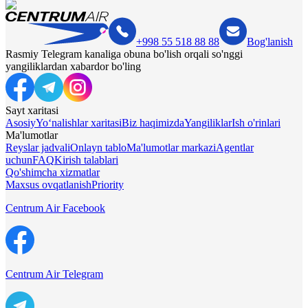
+998 55 518 88 88
Bog'lanish
Rasmiy Telegram kanaliga obuna bo'lish orqali so'nggi
yangiliklardan xabardor bo'ling
Sayt xaritasi
Asosiy
Yo‘nalishlar xaritasi
Biz haqimizda
Yangiliklar
Ish o'rinlari
Ma'lumotlar
Reyslar jadvali
Onlayn tablo
Ma'lumotlar markazi
Agentlar
uchun
FAQ
Kirish talablari
Qo'shimcha xizmatlar
Maxsus ovqatlanish
Priority
Centrum Air Facebook
Centrum Air Telegram