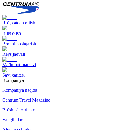
Ro‘yxatdan o‘tish
Bilet olish
Bronni boshqarish
Reys jadvali
Ma`lumot markazi
Sayt xaritasi
Kompaniya
Kompaniya haqida
Centrum Travel Magazine
Bo`sh ish o`rinlari
Yangiliklar
Aloqaga chiqing