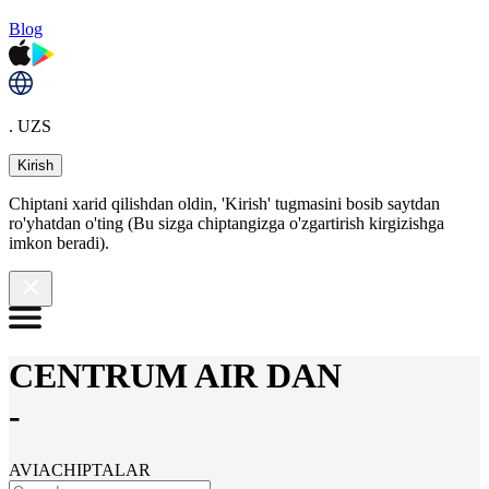
Blog
. UZS
Kirish
Chiptani xarid qilishdan oldin, 'Kirish' tugmasini bosib saytdan
ro'yhatdan o'ting (Bu sizga chiptangizga o'zgartirish kirgizishga
imkon beradi).
CENTRUM AIR DAN
-
AVIACHIPTALAR