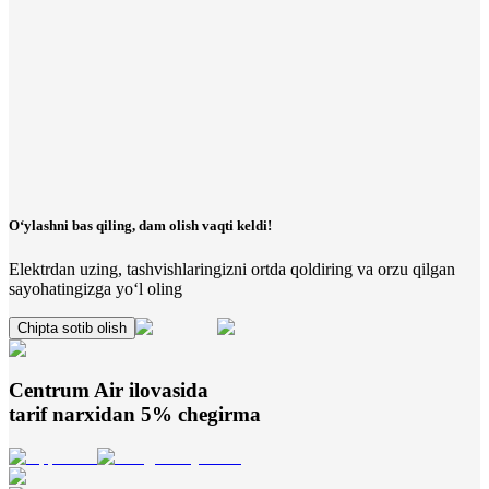
O‘ylashni bas qiling, dam olish vaqti keldi!
Elektrdan uzing, tashvishlaringizni ortda qoldiring va orzu qilgan
sayohatingizga yo‘l oling
Chipta sotib olish
Centrum Air
ilovasida
tarif narxidan 5% chegirma