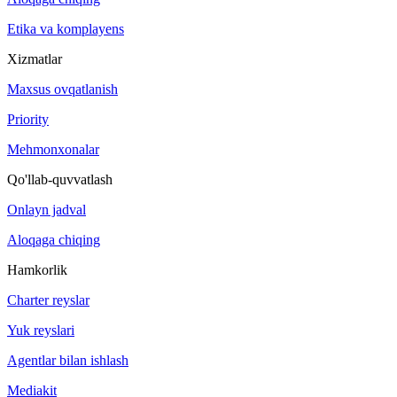
Etika va komplayens
Xizmatlar
Maxsus ovqatlanish
Priority
Mehmonxonalar
Qo'llab-quvvatlash
Onlayn jadval
Aloqaga chiqing
Hamkorlik
Charter reyslar
Yuk reyslari
Agentlar bilan ishlash
Mediakit