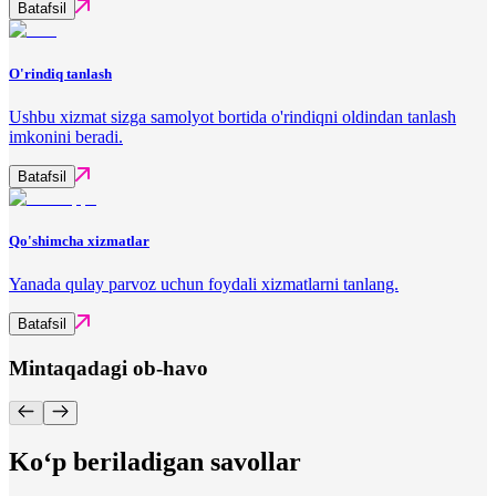
Batafsil
O'rindiq tanlash
Ushbu xizmat sizga samolyot bortida o'rindiqni oldindan tanlash
imkonini beradi.
Batafsil
Qo'shimcha xizmatlar
Yanada qulay parvoz uchun foydali xizmatlarni tanlang.
Batafsil
Mintaqadagi ob-havo
Ko‘p beriladigan savollar