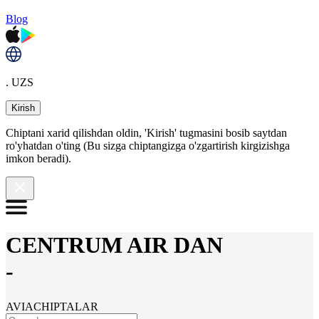
Blog
. UZS
Kirish
Chiptani xarid qilishdan oldin, 'Kirish' tugmasini bosib saytdan
ro'yhatdan o'ting (Bu sizga chiptangizga o'zgartirish kirgizishga
imkon beradi).
CENTRUM AIR DAN
-
AVIACHIPTALAR