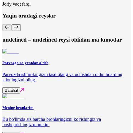
Joriy vaqt farqi
Yaqin oradagi reyslar
undefined – undefined reysi oldidan ma'lumotlar
Parvozga ro'yxatdan o'tish
Parvozda ishtirokingizni tasdiqlang va uchishdan oldin boarding
taloningizni oling.
Batafsil
Mening bronlarim
Bu bo'limda siz barcha bronlaringizni ko'rishingiz va
boshqarishingiz mumkin.