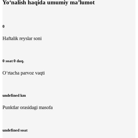
Yo‘nalish haqida umumiy ma’lumot
0
Haftalik reyslar soni
0 soat 0 daq.
O‘rtacha parvoz vaqti
undefined km
Punktlar orasidagi masofa
undefined soat