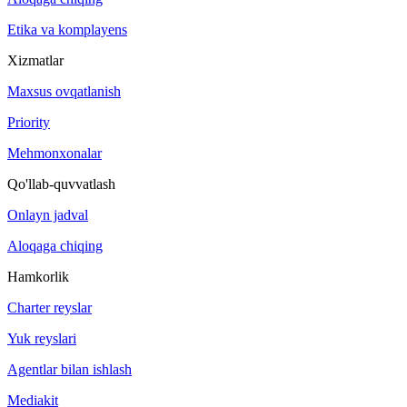
Etika va komplayens
Xizmatlar
Maxsus ovqatlanish
Priority
Mehmonxonalar
Qo'llab-quvvatlash
Onlayn jadval
Aloqaga chiqing
Hamkorlik
Charter reyslar
Yuk reyslari
Agentlar bilan ishlash
Mediakit