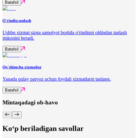
Batafsil
O'rindiq tanlash
Ushbu xizmat sizga samolyot bortida o'rindiqni oldindan tanlash
imkonini beradi.
Batafsil
Qo'shimcha xizmatlar
Yanada qulay parvoz uchun foydali xizmatlarni tanlang.
Batafsil
Mintaqadagi ob-havo
Ko‘p beriladigan savollar