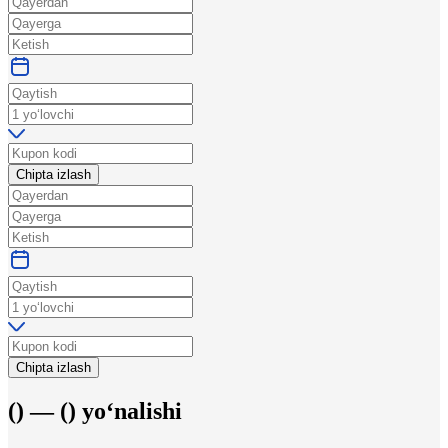
Chipta izlash
Chipta izlash
(
) —
(
)
yo‘nalishi