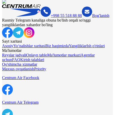
+998 55 518 88 88
Bog'lanish
Rasmiy Telegram kanaliga obuna bo'lish orqali so'nggi
yangiliklardan xabardor bo'ling
Sayt xaritasi
Asosiy
Yo‘nalishlar xaritasi
Biz haqimizda
Yangiliklar
Ish o'rinlari
Ma'lumotlar
Reyslar jadvali
Onlayn tablo
Ma'lumotlar markazi
Agentlar
uchun
FAQ
Kirish talablari
Qo'shimcha xizmatlar
Maxsus ovqatlanish
Priority
Centrum Air Facebook
Centrum Air Telegram