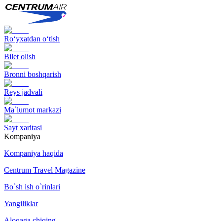
Ro‘yxatdan o‘tish
Bilet olish
Bronni boshqarish
Reys jadvali
Ma`lumot markazi
Sayt xaritasi
Kompaniya
Kompaniya haqida
Centrum Travel Magazine
Bo`sh ish o`rinlari
Yangiliklar
Aloqaga chiqing