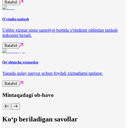
Batafsil
O'rindiq tanlash
Ushbu xizmat sizga samolyot bortida o'rindiqni oldindan tanlash
imkonini beradi.
Batafsil
Qo'shimcha xizmatlar
Yanada qulay parvoz uchun foydali xizmatlarni tanlang.
Batafsil
Mintaqadagi ob-havo
Ko‘p beriladigan savollar