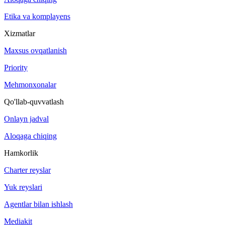
Etika va komplayens
Xizmatlar
Maxsus ovqatlanish
Priority
Mehmonxonalar
Qo'llab-quvvatlash
Onlayn jadval
Aloqaga chiqing
Hamkorlik
Charter reyslar
Yuk reyslari
Agentlar bilan ishlash
Mediakit