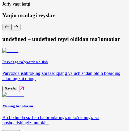
Joriy vaqt farqi
Yaqin oradagi reyslar
undefined – undefined reysi oldidan ma'lumotlar
Parvozga ro'yxatdan o'tish
Parvozda ishtirokingizni tasdiqlang va uchishdan oldin boarding
taloningizni oling.
Batafsil
Mening bronlarim
Bu bo'limda siz barcha bronlaringizni ko'rishingiz va
boshqarishingiz mumkin.