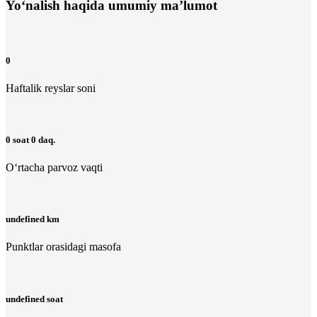
Yo‘nalish haqida umumiy ma’lumot
0
Haftalik reyslar soni
0 soat 0 daq.
O‘rtacha parvoz vaqti
undefined km
Punktlar orasidagi masofa
undefined soat