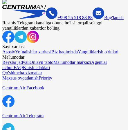
+998 55 518 88 88
Bog'lanish
Rasmiy Telegram kanaliga obuna bo'lish orqali so'nggi
yangiliklardan xabardor bo'ling
Sayt xaritasi
Asosiy
Yo‘nalishlar xaritasi
Biz haqimizda
Yangiliklar
Ish o'rinlari
Ma'lumotlar
Reyslar jadvali
Onlayn tablo
Ma'lumotlar markazi
Agentlar
uchun
FAQ
Kirish talablari
Qo'shimcha xizmatlar
Maxsus ovqatlanish
Priority
Centrum Air Facebook
Centrum Air Telegram