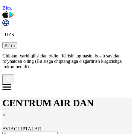
Blog
. UZS
Kirish
Chiptani xarid qilishdan oldin, 'Kirish' tugmasini bosib saytdan
ro'yhatdan o'ting (Bu sizga chiptangizga o'zgartirish kirgizishga
imkon beradi).
CENTRUM AIR DAN
-
AVIACHIPTALAR