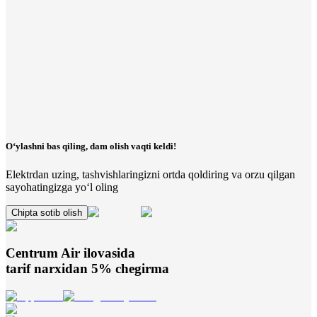
O‘ylashni bas qiling, dam olish vaqti keldi!
Elektrdan uzing, tashvishlaringizni ortda qoldiring va orzu qilgan
sayohatingizga yo‘l oling
Chipta sotib olish
Centrum Air
ilovasida
tarif narxidan 5% chegirma