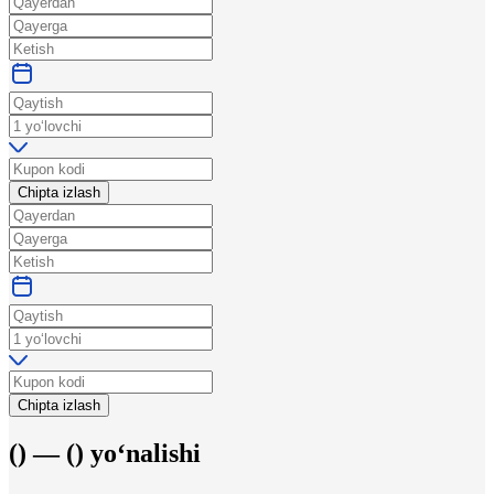
Chipta izlash
Chipta izlash
(
) —
(
)
yo‘nalishi