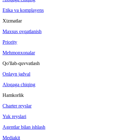
Etika va komplayens
Xizmatlar
Maxsus ovqatlanish
Priority
Mehmonxonalar
Qo'llab-quvvatlash
Onlayn jadval
Aloqaga chiqing
Hamkorlik
Charter reyslar
Yuk reyslari
Agentlar bilan ishlash
Mediakit