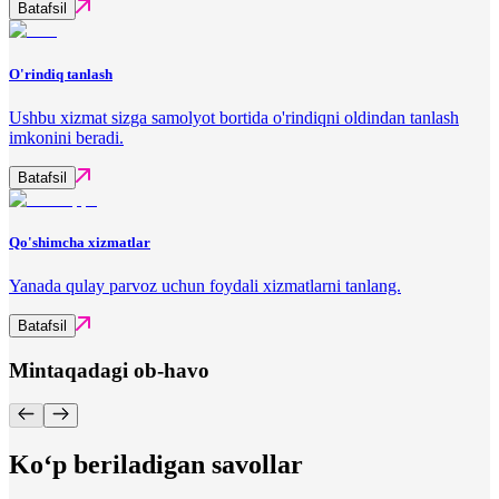
Batafsil
O'rindiq tanlash
Ushbu xizmat sizga samolyot bortida o'rindiqni oldindan tanlash
imkonini beradi.
Batafsil
Qo'shimcha xizmatlar
Yanada qulay parvoz uchun foydali xizmatlarni tanlang.
Batafsil
Mintaqadagi ob-havo
Ko‘p beriladigan savollar