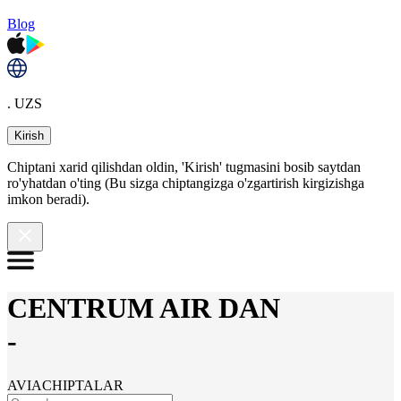
Blog
. UZS
Kirish
Chiptani xarid qilishdan oldin, 'Kirish' tugmasini bosib saytdan
ro'yhatdan o'ting (Bu sizga chiptangizga o'zgartirish kirgizishga
imkon beradi).
CENTRUM AIR DAN
-
AVIACHIPTALAR