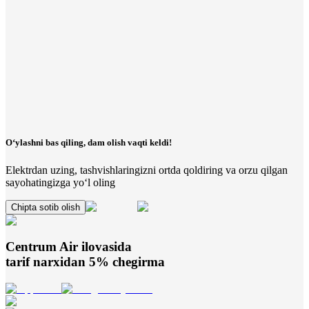
O‘ylashni bas qiling, dam olish vaqti keldi!
Elektrdan uzing, tashvishlaringizni ortda qoldiring va orzu qilgan
sayohatingizga yo‘l oling
Chipta sotib olish
Centrum Air
ilovasida
tarif narxidan 5% chegirma