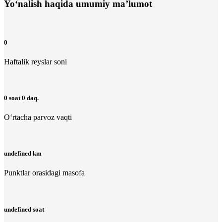
Yo‘nalish haqida umumiy ma’lumot
0
Haftalik reyslar soni
0 soat 0 daq.
O‘rtacha parvoz vaqti
undefined km
Punktlar orasidagi masofa
undefined soat