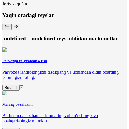
Joriy vaqt farqi
Yaqin oradagi reyslar
undefined – undefined reysi oldidan ma'lumotlar
Parvozga ro'yxatdan o'tish
Parvozda ishtirokingizni tasdiqlang va uchishdan oldin boarding
taloningizni oling.
Batafsil
Mening bronlarim
Bu bo'limda siz barcha bronlaringizni ko'rishingiz va
boshqarishingiz mumkin.