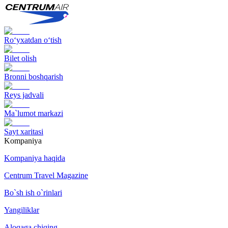
Ro‘yxatdan o‘tish
Bilet olish
Bronni boshqarish
Reys jadvali
Ma`lumot markazi
Sayt xaritasi
Kompaniya
Kompaniya haqida
Centrum Travel Magazine
Bo`sh ish o`rinlari
Yangiliklar
Aloqaga chiqing