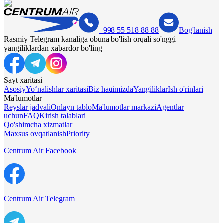
+998 55 518 88 88
Bog'lanish
Rasmiy Telegram kanaliga obuna bo'lish orqali so'nggi
yangiliklardan xabardor bo'ling
Sayt xaritasi
Asosiy
Yo‘nalishlar xaritasi
Biz haqimizda
Yangiliklar
Ish o'rinlari
Ma'lumotlar
Reyslar jadvali
Onlayn tablo
Ma'lumotlar markazi
Agentlar
uchun
FAQ
Kirish talablari
Qo'shimcha xizmatlar
Maxsus ovqatlanish
Priority
Centrum Air Facebook
Centrum Air Telegram