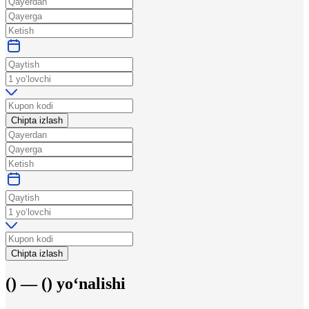
Chipta izlash
Chipta izlash
(
) —
(
)
yo‘nalishi