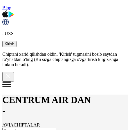
Blog
. UZS
Kirish
Chiptani xarid qilishdan oldin, 'Kirish' tugmasini bosib saytdan
ro'yhatdan o'ting (Bu sizga chiptangizga o'zgartirish kirgizishga
imkon beradi).
CENTRUM AIR DAN
-
AVIACHIPTALAR