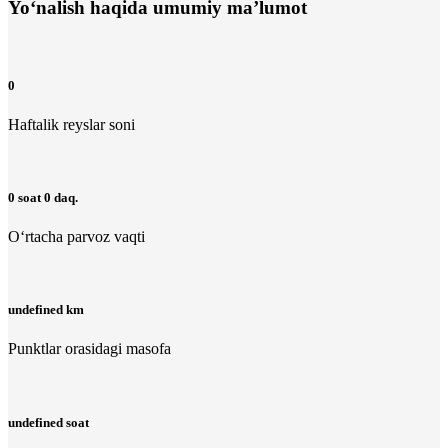
Yo‘nalish haqida umumiy ma’lumot
0
Haftalik reyslar soni
0 soat 0 daq.
O‘rtacha parvoz vaqti
undefined km
Punktlar orasidagi masofa
undefined soat