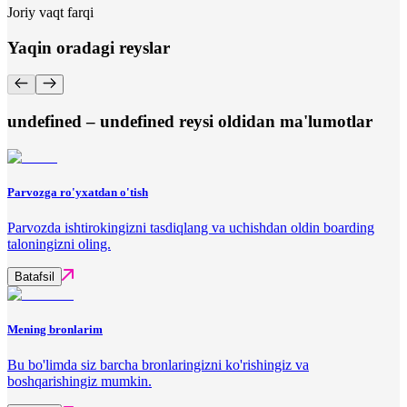
Joriy vaqt farqi
Yaqin oradagi reyslar
undefined – undefined reysi oldidan ma'lumotlar
Parvozga ro'yxatdan o'tish
Parvozda ishtirokingizni tasdiqlang va uchishdan oldin boarding
taloningizni oling.
Batafsil
Mening bronlarim
Bu bo'limda siz barcha bronlaringizni ko'rishingiz va
boshqarishingiz mumkin.