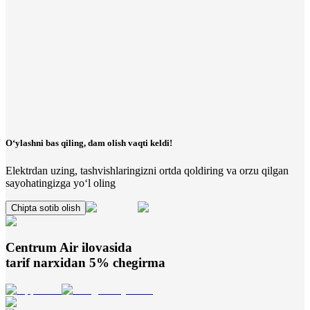
O‘ylashni bas qiling, dam olish vaqti keldi!
Elektrdan uzing, tashvishlaringizni ortda qoldiring va orzu qilgan
sayohatingizga yo‘l oling
Chipta sotib olish
Centrum Air
ilovasida
tarif narxidan 5% chegirma