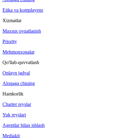
Etika va komplayens
Xizmatlar
Maxsus ovqatlanish
Priority
Mehmonxonalar
Qo'llab-quvvatlash
Onlayn jadval
Aloqaga chiqing
Hamkorlik
Charter reyslar
Yuk reyslari
Agentlar bilan ishlash
Mediakit