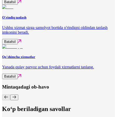
Batafsil
O'rindiq tanlash
Ushbu xizmat sizga samolyot bortida o'rindiqni oldindan tanlash
imkonini beradi.
Batafsil
Qo'shimcha xizmatlar
Yanada qulay parvoz uchun foydali xizmatlarni tanlang.
Batafsil
Mintaqadagi ob-havo
Ko‘p beriladigan savollar