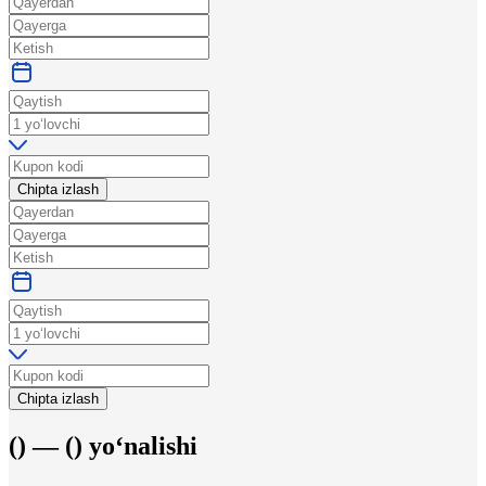
Chipta izlash
Chipta izlash
(
) —
(
)
yo‘nalishi