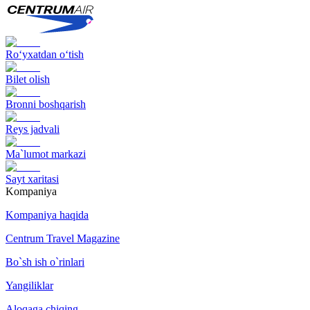
Ro‘yxatdan o‘tish
Bilet olish
Bronni boshqarish
Reys jadvali
Ma`lumot markazi
Sayt xaritasi
Kompaniya
Kompaniya haqida
Centrum Travel Magazine
Bo`sh ish o`rinlari
Yangiliklar
Aloqaga chiqing