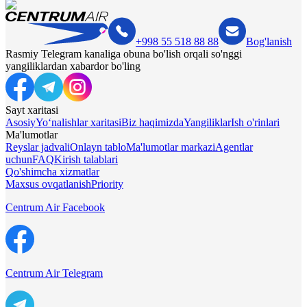
+998 55 518 88 88
Bog'lanish
Rasmiy Telegram kanaliga obuna bo'lish orqali so'nggi
yangiliklardan xabardor bo'ling
Sayt xaritasi
Asosiy
Yo‘nalishlar xaritasi
Biz haqimizda
Yangiliklar
Ish o'rinlari
Ma'lumotlar
Reyslar jadvali
Onlayn tablo
Ma'lumotlar markazi
Agentlar
uchun
FAQ
Kirish talablari
Qo'shimcha xizmatlar
Maxsus ovqatlanish
Priority
Centrum Air Facebook
Centrum Air Telegram