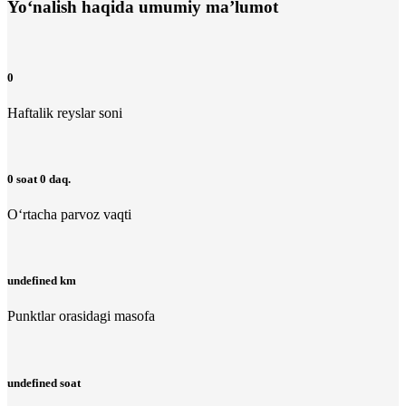
Yo‘nalish haqida umumiy ma’lumot
0
Haftalik reyslar soni
0 soat 0 daq.
O‘rtacha parvoz vaqti
undefined km
Punktlar orasidagi masofa
undefined soat