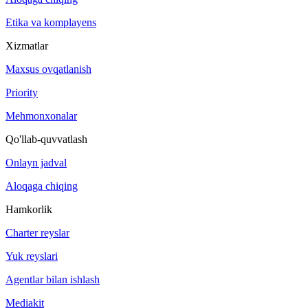
Etika va komplayens
Xizmatlar
Maxsus ovqatlanish
Priority
Mehmonxonalar
Qo'llab-quvvatlash
Onlayn jadval
Aloqaga chiqing
Hamkorlik
Charter reyslar
Yuk reyslari
Agentlar bilan ishlash
Mediakit