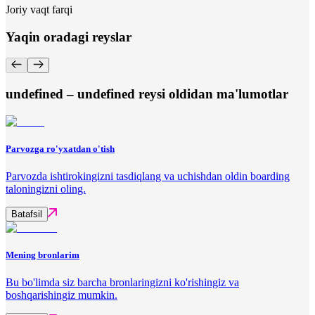
Joriy vaqt farqi
Yaqin oradagi reyslar
undefined – undefined reysi oldidan ma'lumotlar
Parvozga ro'yxatdan o'tish
Parvozda ishtirokingizni tasdiqlang va uchishdan oldin boarding
taloningizni oling.
Batafsil
Mening bronlarim
Bu bo'limda siz barcha bronlaringizni ko'rishingiz va
boshqarishingiz mumkin.