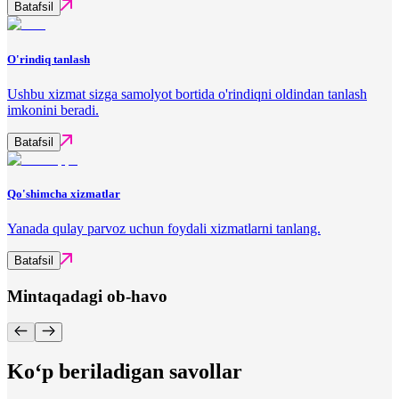
Batafsil
O'rindiq tanlash
Ushbu xizmat sizga samolyot bortida o'rindiqni oldindan tanlash
imkonini beradi.
Batafsil
Qo'shimcha xizmatlar
Yanada qulay parvoz uchun foydali xizmatlarni tanlang.
Batafsil
Mintaqadagi ob-havo
Ko‘p beriladigan savollar