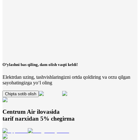
O‘ylashni bas qiling, dam olish vaqti keldi!
Elektrdan uzing, tashvishlaringizni ortda qoldiring va orzu qilgan
sayohatingizga yo‘l oling
Chipta sotib olish
Centrum Air
ilovasida
tarif narxidan 5% chegirma