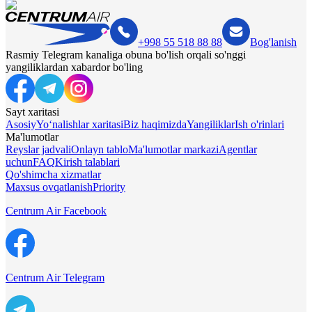
+998 55 518 88 88
Bog'lanish
Rasmiy Telegram kanaliga obuna bo'lish orqali so'nggi
yangiliklardan xabardor bo'ling
Sayt xaritasi
Asosiy
Yo‘nalishlar xaritasi
Biz haqimizda
Yangiliklar
Ish o'rinlari
Ma'lumotlar
Reyslar jadvali
Onlayn tablo
Ma'lumotlar markazi
Agentlar
uchun
FAQ
Kirish talablari
Qo'shimcha xizmatlar
Maxsus ovqatlanish
Priority
Centrum Air Facebook
Centrum Air Telegram