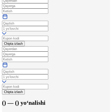
Chipta izlash
Chipta izlash
(
) —
(
)
yo‘nalishi