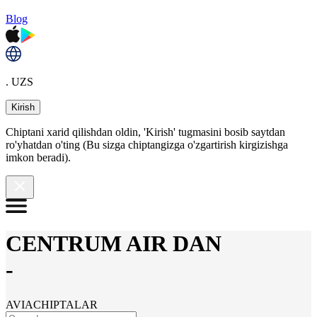
Blog
. UZS
Kirish
Chiptani xarid qilishdan oldin, 'Kirish' tugmasini bosib saytdan
ro'yhatdan o'ting (Bu sizga chiptangizga o'zgartirish kirgizishga
imkon beradi).
CENTRUM AIR DAN
-
AVIACHIPTALAR