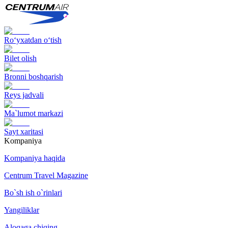
Ro‘yxatdan o‘tish
Bilet olish
Bronni boshqarish
Reys jadvali
Ma`lumot markazi
Sayt xaritasi
Kompaniya
Kompaniya haqida
Centrum Travel Magazine
Bo`sh ish o`rinlari
Yangiliklar
Aloqaga chiqing