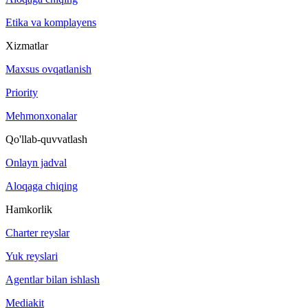
Etika va komplayens
Xizmatlar
Maxsus ovqatlanish
Priority
Mehmonxonalar
Qo'llab-quvvatlash
Onlayn jadval
Aloqaga chiqing
Hamkorlik
Charter reyslar
Yuk reyslari
Agentlar bilan ishlash
Mediakit