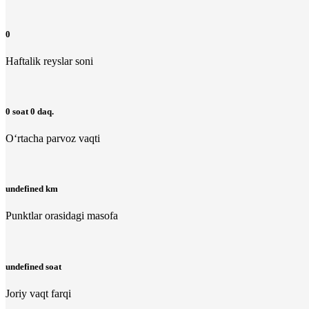
0
Haftalik reyslar soni
0 soat 0 daq.
O‘rtacha parvoz vaqti
undefined km
Punktlar orasidagi masofa
undefined soat
Joriy vaqt farqi