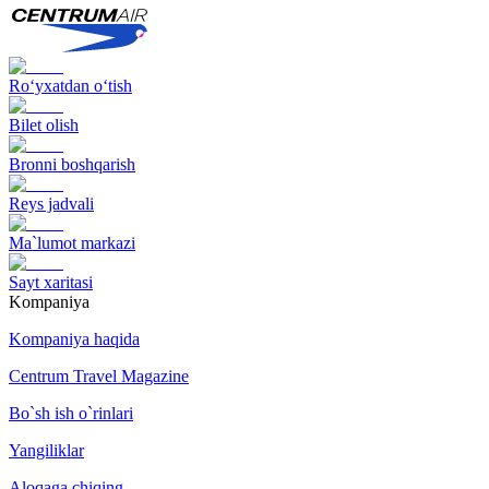
Ro‘yxatdan o‘tish
Bilet olish
Bronni boshqarish
Reys jadvali
Ma`lumot markazi
Sayt xaritasi
Kompaniya
Kompaniya haqida
Centrum Travel Magazine
Bo`sh ish o`rinlari
Yangiliklar
Aloqaga chiqing