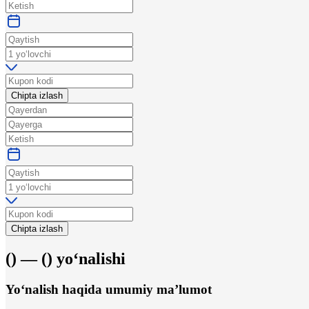
Chipta izlash
Chipta izlash
(
) —
(
)
yo‘nalishi
Yo‘nalish haqida umumiy ma’lumot