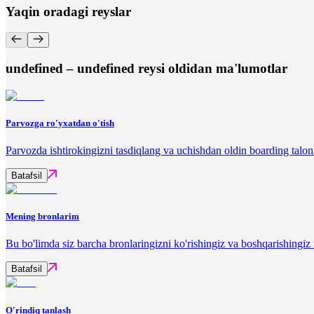
Yaqin oradagi reyslar
undefined – undefined reysi oldidan ma'lumotlar
Parvozga ro'yxatdan o'tish
Parvozda ishtirokingizni tasdiqlang va uchishdan oldin boarding talon
Batafsil
Mening bronlarim
Bu bo'limda siz barcha bronlaringizni ko'rishingiz va boshqarishingi
Batafsil
O'rindiq tanlash