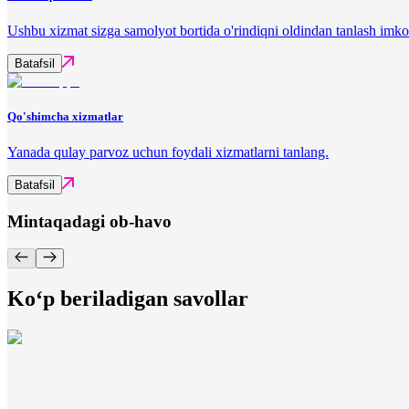
Ushbu xizmat sizga samolyot bortida o'rindiqni oldindan tanlash imko
Batafsil
Qo'shimcha xizmatlar
Yanada qulay parvoz uchun foydali xizmatlarni tanlang.
Batafsil
Mintaqadagi ob-havo
Ko‘p beriladigan savollar