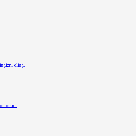
ingizni oling.
z mumkin.