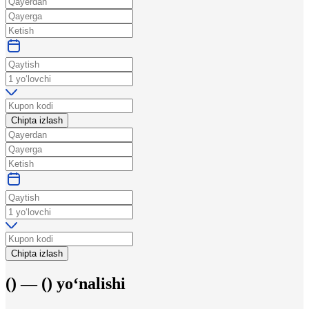
Chipta izlash
Chipta izlash
(
) —
(
)
yo‘nalishi