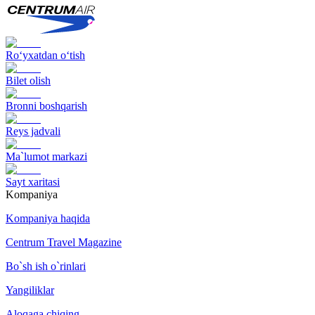
Ro‘yxatdan o‘tish
Bilet olish
Bronni boshqarish
Reys jadvali
Ma`lumot markazi
Sayt xaritasi
Kompaniya
Kompaniya haqida
Centrum Travel Magazine
Bo`sh ish o`rinlari
Yangiliklar
Aloqaga chiqing