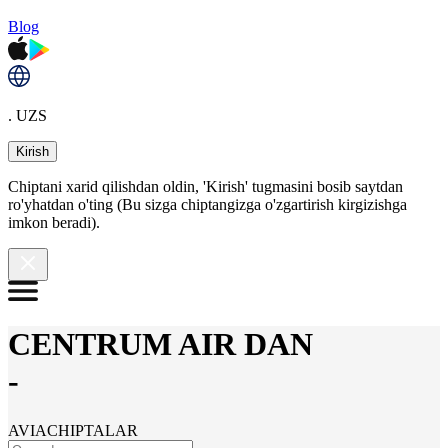
Blog
. UZS
Kirish
Chiptani xarid qilishdan oldin, 'Kirish' tugmasini bosib saytdan
ro'yhatdan o'ting (Bu sizga chiptangizga o'zgartirish kirgizishga
imkon beradi).
CENTRUM AIR DAN
-
AVIACHIPTALAR