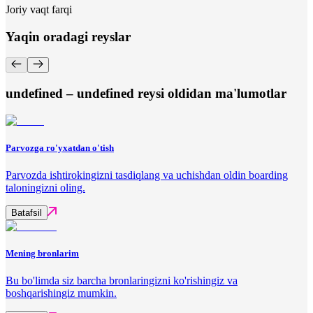
Joriy vaqt farqi
Yaqin oradagi reyslar
undefined – undefined reysi oldidan ma'lumotlar
Parvozga ro'yxatdan o'tish
Parvozda ishtirokingizni tasdiqlang va uchishdan oldin boarding
taloningizni oling.
Batafsil
Mening bronlarim
Bu bo'limda siz barcha bronlaringizni ko'rishingiz va
boshqarishingiz mumkin.