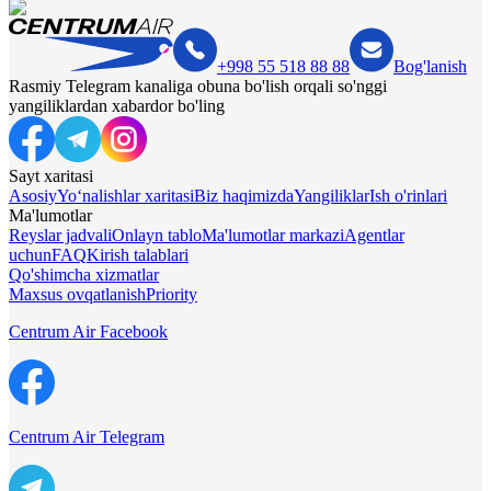
+998 55 518 88 88
Bog'lanish
Rasmiy Telegram kanaliga obuna bo'lish orqali so'nggi
yangiliklardan xabardor bo'ling
Sayt xaritasi
Asosiy
Yo‘nalishlar xaritasi
Biz haqimizda
Yangiliklar
Ish o'rinlari
Ma'lumotlar
Reyslar jadvali
Onlayn tablo
Ma'lumotlar markazi
Agentlar
uchun
FAQ
Kirish talablari
Qo'shimcha xizmatlar
Maxsus ovqatlanish
Priority
Centrum Air Facebook
Centrum Air Telegram