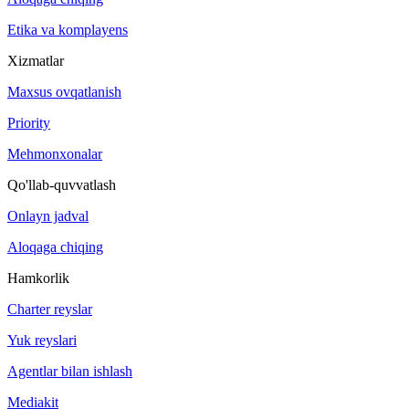
Etika va komplayens
Xizmatlar
Maxsus ovqatlanish
Priority
Mehmonxonalar
Qo'llab-quvvatlash
Onlayn jadval
Aloqaga chiqing
Hamkorlik
Charter reyslar
Yuk reyslari
Agentlar bilan ishlash
Mediakit