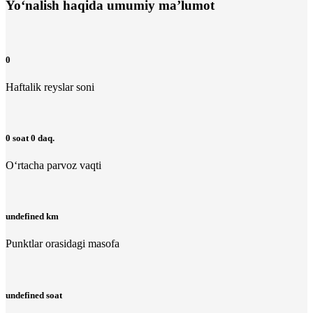
Yo‘nalish haqida umumiy ma’lumot
0
Haftalik reyslar soni
0 soat 0 daq.
O‘rtacha parvoz vaqti
undefined km
Punktlar orasidagi masofa
undefined soat