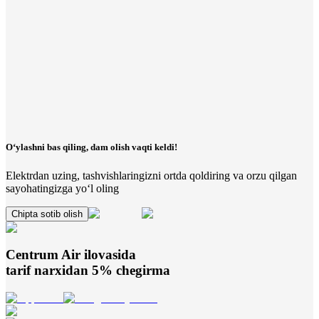
O‘ylashni bas qiling, dam olish vaqti keldi!
Elektrdan uzing, tashvishlaringizni ortda qoldiring va orzu qilgan
sayohatingizga yo‘l oling
Chipta sotib olish
Centrum Air
ilovasida
tarif narxidan 5% chegirma