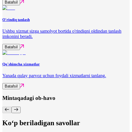
Batafsil
O'rindiq tanlash
Ushbu xizmat sizga samolyot bortida o'rindiqni oldindan tanlash
imkonini beradi.
Batafsil
Qo'shimcha xizmatlar
Yanada qulay parvoz uchun foydali xizmatlarni tanlang.
Batafsil
Mintaqadagi ob-havo
Ko‘p beriladigan savollar