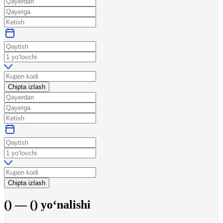
Chipta izlash
Chipta izlash
(
) —
(
)
yo‘nalishi