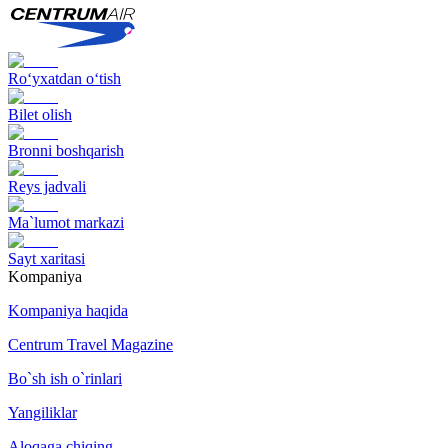
Ro‘yxatdan o‘tish
Bilet olish
Bronni boshqarish
Reys jadvali
Ma`lumot markazi
Sayt xaritasi
Kompaniya
Kompaniya haqida
Centrum Travel Magazine
Bo`sh ish o`rinlari
Yangiliklar
Aloqaga chiqing