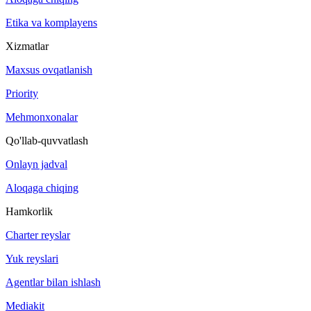
Etika va komplayens
Xizmatlar
Maxsus ovqatlanish
Priority
Mehmonxonalar
Qo'llab-quvvatlash
Onlayn jadval
Aloqaga chiqing
Hamkorlik
Charter reyslar
Yuk reyslari
Agentlar bilan ishlash
Mediakit