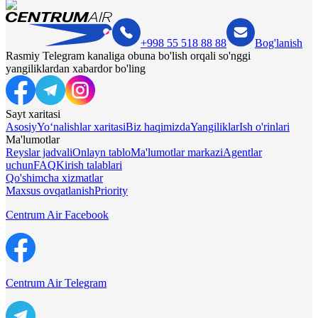
+998 55 518 88 88
Bog'lanish
Rasmiy Telegram kanaliga obuna bo'lish orqali so'nggi
yangiliklardan xabardor bo'ling
Sayt xaritasi
Asosiy
Yo‘nalishlar xaritasi
Biz haqimizda
Yangiliklar
Ish o'rinlari
Ma'lumotlar
Reyslar jadvali
Onlayn tablo
Ma'lumotlar markazi
Agentlar
uchun
FAQ
Kirish talablari
Qo'shimcha xizmatlar
Maxsus ovqatlanish
Priority
Centrum Air Facebook
Centrum Air Telegram