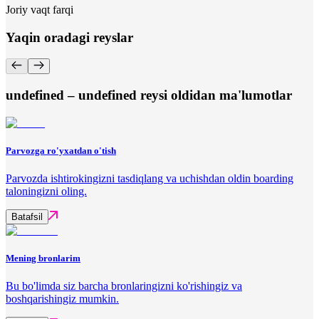
Joriy vaqt farqi
Yaqin oradagi reyslar
undefined – undefined reysi oldidan ma'lumotlar
Parvozga ro'yxatdan o'tish
Parvozda ishtirokingizni tasdiqlang va uchishdan oldin boarding
taloningizni oling.
Batafsil
Mening bronlarim
Bu bo'limda siz barcha bronlaringizni ko'rishingiz va
boshqarishingiz mumkin.