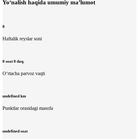
Yo‘nalish haqida umumiy ma’lumot
0
Haftalik reyslar soni
0 soat 0 daq.
O‘rtacha parvoz vaqti
undefined km
Punktlar orasidagi masofa
undefined soat