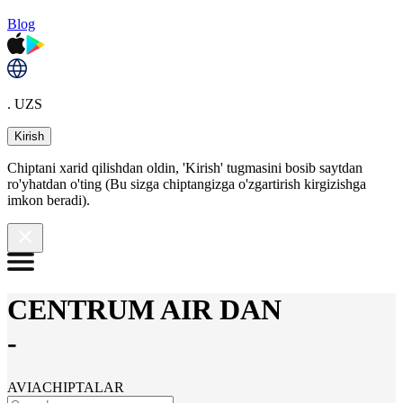
Blog
. UZS
Kirish
Chiptani xarid qilishdan oldin, 'Kirish' tugmasini bosib saytdan
ro'yhatdan o'ting (Bu sizga chiptangizga o'zgartirish kirgizishga
imkon beradi).
CENTRUM AIR DAN
-
AVIACHIPTALAR