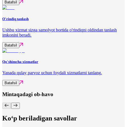
Batafsil
O'rindiq tanlash
Ushbu xizmat sizga samolyot bortida o'rindiqni oldindan tanlash
imkonini beradi.
Batafsil
Qo'shimcha xizmatlar
Yanada qulay parvoz uchun foydali xizmatlarni tanlang.
Batafsil
Mintaqadagi ob-havo
Ko‘p beriladigan savollar