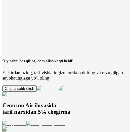
O‘ylashni bas qiling, dam olish vaqti keldi!
Elektrdan uzing, tashvishlaringizni ortda qoldiring va orzu qilgan
sayohatingizga yo‘l oling
Chipta sotib olish
Centrum Air
ilovasida
tarif narxidan 5% chegirma