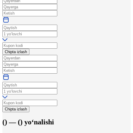
Chipta izlash
Chipta izlash
(
) —
(
)
yo‘nalishi