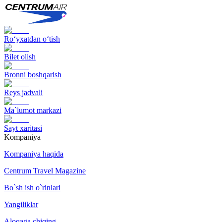
Ro‘yxatdan o‘tish
Bilet olish
Bronni boshqarish
Reys jadvali
Ma`lumot markazi
Sayt xaritasi
Kompaniya
Kompaniya haqida
Centrum Travel Magazine
Bo`sh ish o`rinlari
Yangiliklar
Aloqaga chiqing