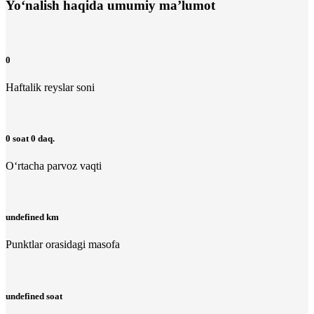
Yo‘nalish haqida umumiy ma’lumot
0
Haftalik reyslar soni
0 soat 0 daq.
O‘rtacha parvoz vaqti
undefined km
Punktlar orasidagi masofa
undefined soat