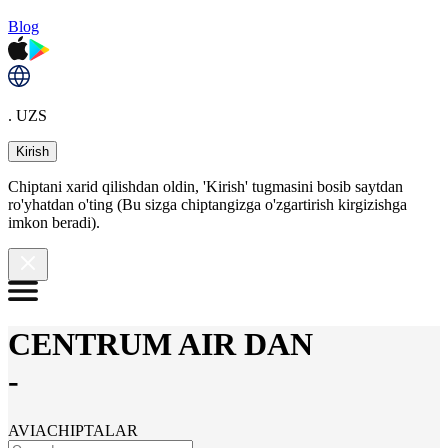
Blog
. UZS
Kirish
Chiptani xarid qilishdan oldin, 'Kirish' tugmasini bosib saytdan
ro'yhatdan o'ting (Bu sizga chiptangizga o'zgartirish kirgizishga
imkon beradi).
CENTRUM AIR DAN
-
AVIACHIPTALAR