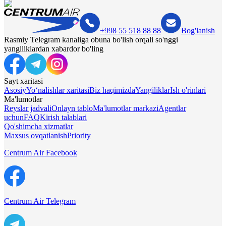
+998 55 518 88 88
Bog'lanish
Rasmiy Telegram kanaliga obuna bo'lish orqali so'nggi
yangiliklardan xabardor bo'ling
Sayt xaritasi
Asosiy
Yo‘nalishlar xaritasi
Biz haqimizda
Yangiliklar
Ish o'rinlari
Ma'lumotlar
Reyslar jadvali
Onlayn tablo
Ma'lumotlar markazi
Agentlar
uchun
FAQ
Kirish talablari
Qo'shimcha xizmatlar
Maxsus ovqatlanish
Priority
Centrum Air Facebook
Centrum Air Telegram