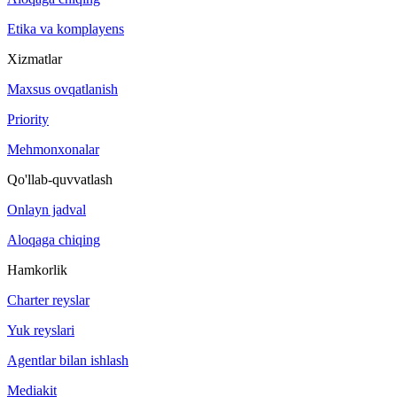
Etika va komplayens
Xizmatlar
Maxsus ovqatlanish
Priority
Mehmonxonalar
Qo'llab-quvvatlash
Onlayn jadval
Aloqaga chiqing
Hamkorlik
Charter reyslar
Yuk reyslari
Agentlar bilan ishlash
Mediakit