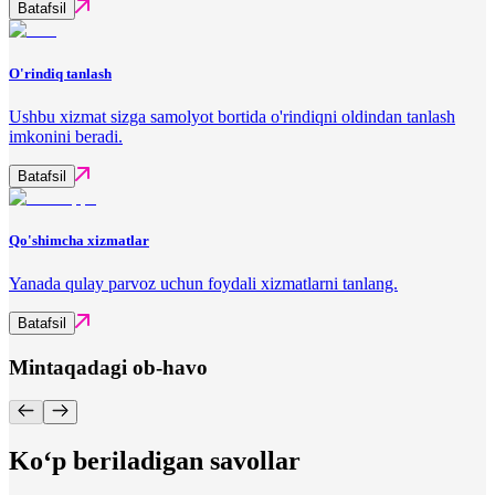
Batafsil
O'rindiq tanlash
Ushbu xizmat sizga samolyot bortida o'rindiqni oldindan tanlash
imkonini beradi.
Batafsil
Qo'shimcha xizmatlar
Yanada qulay parvoz uchun foydali xizmatlarni tanlang.
Batafsil
Mintaqadagi ob-havo
Ko‘p beriladigan savollar