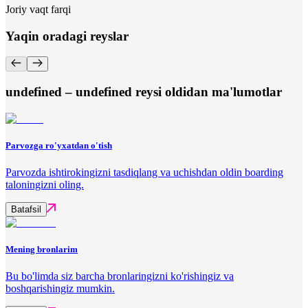
Joriy vaqt farqi
Yaqin oradagi reyslar
undefined – undefined reysi oldidan ma'lumotlar
Parvozga ro'yxatdan o'tish
Parvozda ishtirokingizni tasdiqlang va uchishdan oldin boarding
taloningizni oling.
Batafsil
Mening bronlarim
Bu bo'limda siz barcha bronlaringizni ko'rishingiz va
boshqarishingiz mumkin.