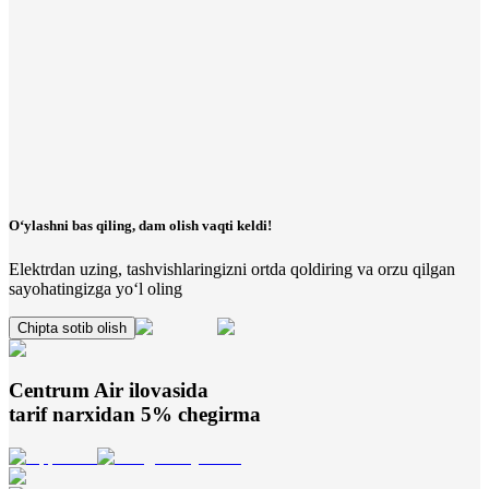
O‘ylashni bas qiling, dam olish vaqti keldi!
Elektrdan uzing, tashvishlaringizni ortda qoldiring va orzu qilgan
sayohatingizga yo‘l oling
Chipta sotib olish
Centrum Air
ilovasida
tarif narxidan 5% chegirma