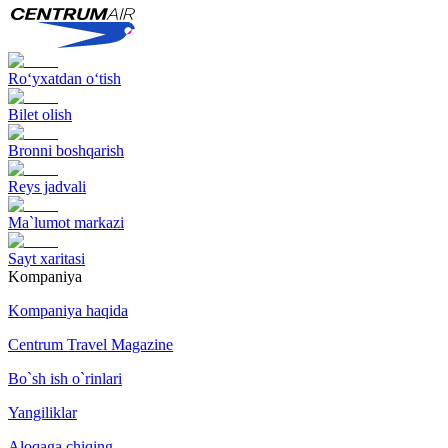
Ro‘yxatdan o‘tish
Bilet olish
Bronni boshqarish
Reys jadvali
Ma`lumot markazi
Sayt xaritasi
Kompaniya
Kompaniya haqida
Centrum Travel Magazine
Bo`sh ish o`rinlari
Yangiliklar
Aloqaga chiqing