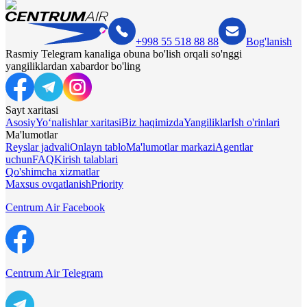
+998 55 518 88 88
Bog'lanish
Rasmiy Telegram kanaliga obuna bo'lish orqali so'nggi
yangiliklardan xabardor bo'ling
Sayt xaritasi
Asosiy
Yo‘nalishlar xaritasi
Biz haqimizda
Yangiliklar
Ish o'rinlari
Ma'lumotlar
Reyslar jadvali
Onlayn tablo
Ma'lumotlar markazi
Agentlar
uchun
FAQ
Kirish talablari
Qo'shimcha xizmatlar
Maxsus ovqatlanish
Priority
Centrum Air Facebook
Centrum Air Telegram