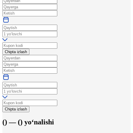
Chipta izlash
Chipta izlash
(
) —
(
)
yo‘nalishi