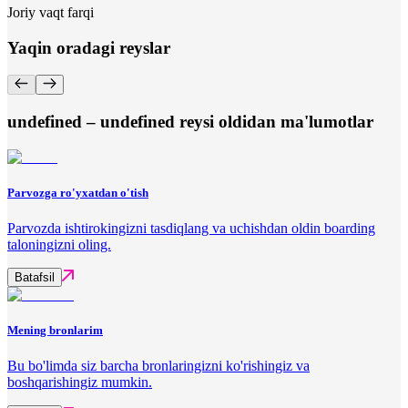
Joriy vaqt farqi
Yaqin oradagi reyslar
undefined – undefined reysi oldidan ma'lumotlar
Parvozga ro'yxatdan o'tish
Parvozda ishtirokingizni tasdiqlang va uchishdan oldin boarding
taloningizni oling.
Batafsil
Mening bronlarim
Bu bo'limda siz barcha bronlaringizni ko'rishingiz va
boshqarishingiz mumkin.