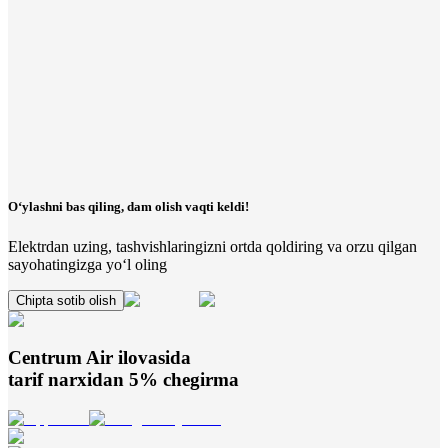
O‘ylashni bas qiling, dam olish vaqti keldi!
Elektrdan uzing, tashvishlaringizni ortda qoldiring va orzu qilgan
sayohatingizga yo‘l oling
Chipta sotib olish
Centrum Air
ilovasida
tarif narxidan 5% chegirma