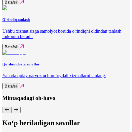
Batafsil
O'rindiq tanlash
Ushbu xizmat sizga samolyot bortida o'rindiqni oldindan tanlash
imkonini beradi.
Batafsil
Qo'shimcha xizmatlar
Yanada qulay parvoz uchun foydali xizmatlarni tanlang.
Batafsil
Mintaqadagi ob-havo
Ko‘p beriladigan savollar