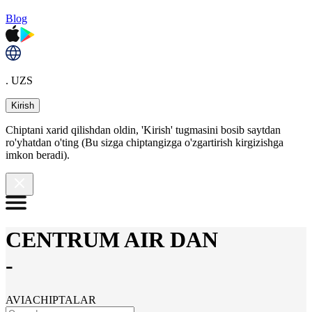
Blog
. UZS
Kirish
Chiptani xarid qilishdan oldin, 'Kirish' tugmasini bosib saytdan
ro'yhatdan o'ting (Bu sizga chiptangizga o'zgartirish kirgizishga
imkon beradi).
CENTRUM AIR DAN
-
AVIACHIPTALAR