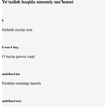
Yo‘nalish haqida umumiy ma’lumot
0
Haftalik reyslar soni
0 soat 0 daq.
O‘rtacha parvoz vaqti
undefined km
Punktlar orasidagi masofa
undefined soat