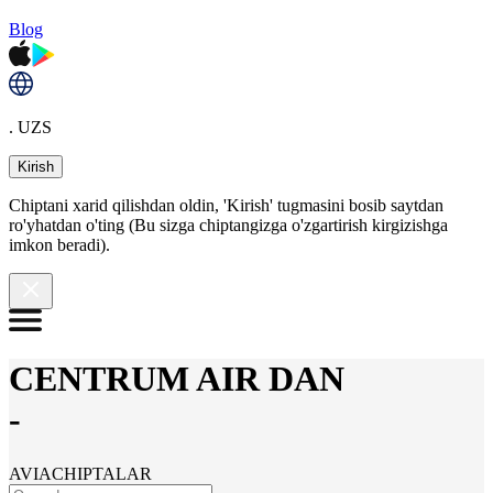
Blog
. UZS
Kirish
Chiptani xarid qilishdan oldin, 'Kirish' tugmasini bosib saytdan
ro'yhatdan o'ting (Bu sizga chiptangizga o'zgartirish kirgizishga
imkon beradi).
CENTRUM AIR DAN
-
AVIACHIPTALAR