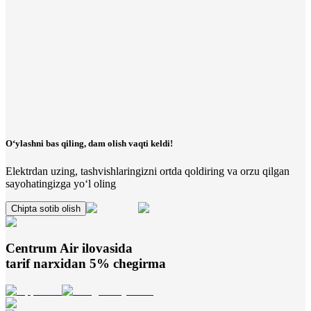
O‘ylashni bas qiling, dam olish vaqti keldi!
Elektrdan uzing, tashvishlaringizni ortda qoldiring va orzu qilgan
sayohatingizga yo‘l oling
Chipta sotib olish
Centrum Air
ilovasida
tarif narxidan 5% chegirma