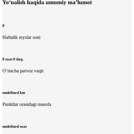
Yo‘nalish haqida umumiy ma’lumot
0
Haftalik reyslar soni
0 soat 0 daq.
O‘rtacha parvoz vaqti
undefined km
Punktlar orasidagi masofa
undefined soat