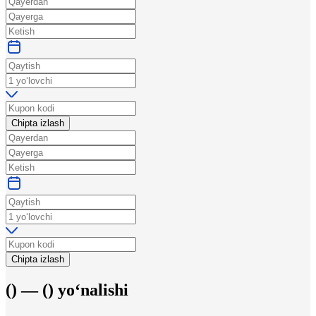
Chipta izlash
Chipta izlash
(
) —
(
)
yo‘nalishi