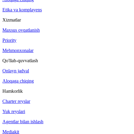
Etika va komplayens
Xizmatlar
Maxsus ovqatlanish
Priority
Mehmonxonalar
Qo'llab-quvvatlash
Onlayn jadval
Aloqaga chiqing
Hamkorlik
Charter reyslar
Yuk reyslari
Agentlar bilan ishlash
Mediakit