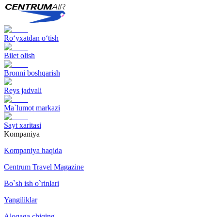
Ro‘yxatdan o‘tish
Bilet olish
Bronni boshqarish
Reys jadvali
Ma`lumot markazi
Sayt xaritasi
Kompaniya
Kompaniya haqida
Centrum Travel Magazine
Bo`sh ish o`rinlari
Yangiliklar
Aloqaga chiqing