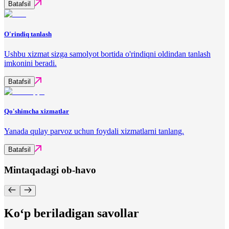
Batafsil
O'rindiq tanlash
Ushbu xizmat sizga samolyot bortida o'rindiqni oldindan tanlash
imkonini beradi.
Batafsil
Qo'shimcha xizmatlar
Yanada qulay parvoz uchun foydali xizmatlarni tanlang.
Batafsil
Mintaqadagi ob-havo
Ko‘p beriladigan savollar