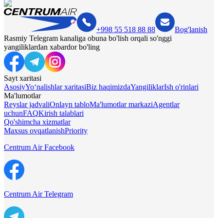
+998 55 518 88 88
Bog'lanish
Rasmiy Telegram kanaliga obuna bo'lish orqali so'nggi
yangiliklardan xabardor bo'ling
Sayt xaritasi
Asosiy
Yo‘nalishlar xaritasi
Biz haqimizda
Yangiliklar
Ish o'rinlari
Ma'lumotlar
Reyslar jadvali
Onlayn tablo
Ma'lumotlar markazi
Agentlar
uchun
FAQ
Kirish talablari
Qo'shimcha xizmatlar
Maxsus ovqatlanish
Priority
Centrum Air Facebook
Centrum Air Telegram