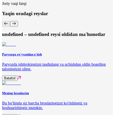
Joriy vaqt farqi
Yaqin oradagi reyslar
undefined – undefined reysi oldidan ma'lumotlar
Parvozga ro'yxatdan o'tish
Parvozda ishtirokingizni tasdiqlang va uchishdan oldin boarding
taloningizni oling.
Batafsil
Mening bronlarim
Bu bo'limda siz barcha bronlaringizni ko'rishingiz va
boshqarishingiz mumkin.