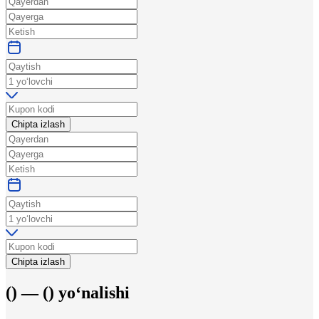
Chipta izlash
Chipta izlash
(
) —
(
)
yo‘nalishi