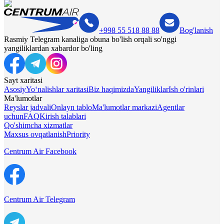
+998 55 518 88 88
Bog'lanish
Rasmiy Telegram kanaliga obuna bo'lish orqali so'nggi
yangiliklardan xabardor bo'ling
Sayt xaritasi
Asosiy
Yo‘nalishlar xaritasi
Biz haqimizda
Yangiliklar
Ish o'rinlari
Ma'lumotlar
Reyslar jadvali
Onlayn tablo
Ma'lumotlar markazi
Agentlar
uchun
FAQ
Kirish talablari
Qo'shimcha xizmatlar
Maxsus ovqatlanish
Priority
Centrum Air Facebook
Centrum Air Telegram