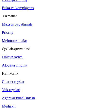
Etika va komplayens
Xizmatlar
Maxsus ovqatlanish
Priority
Mehmonxonalar
Qo'llab-quvvatlash
Onlayn jadval
Aloqaga chiqing
Hamkorlik
Charter reyslar
Yuk reyslari
Agentlar bilan ishlash
Mediakit