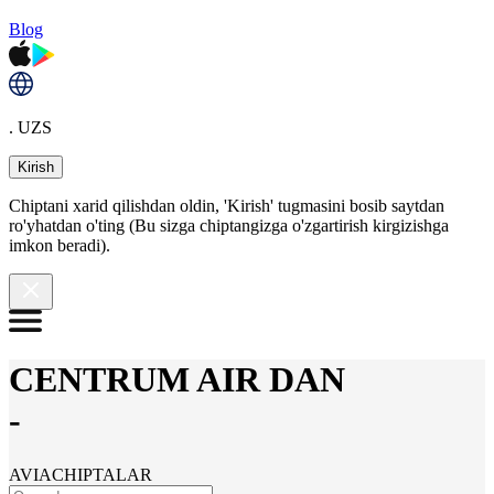
Blog
. UZS
Kirish
Chiptani xarid qilishdan oldin, 'Kirish' tugmasini bosib saytdan
ro'yhatdan o'ting (Bu sizga chiptangizga o'zgartirish kirgizishga
imkon beradi).
CENTRUM AIR DAN
-
AVIACHIPTALAR