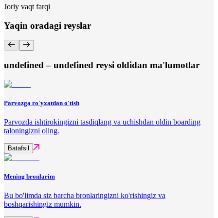
Joriy vaqt farqi
Yaqin oradagi reyslar
undefined – undefined reysi oldidan ma'lumotlar
Parvozga ro'yxatdan o'tish
Parvozda ishtirokingizni tasdiqlang va uchishdan oldin boarding
taloningizni oling.
Batafsil
Mening bronlarim
Bu bo'limda siz barcha bronlaringizni ko'rishingiz va
boshqarishingiz mumkin.