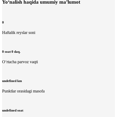
Yo‘nalish haqida umumiy ma’lumot
0
Haftalik reyslar soni
0 soat 0 daq.
O‘rtacha parvoz vaqti
undefined km
Punktlar orasidagi masofa
undefined soat