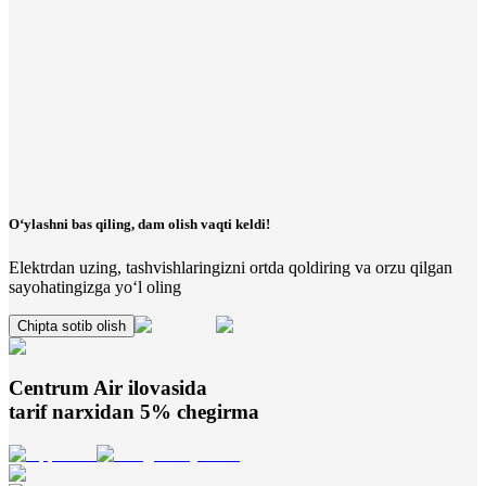
O‘ylashni bas qiling, dam olish vaqti keldi!
Elektrdan uzing, tashvishlaringizni ortda qoldiring va orzu qilgan
sayohatingizga yo‘l oling
Chipta sotib olish
Centrum Air
ilovasida
tarif narxidan 5% chegirma