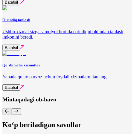
Batafsil
O'rindiq tanlash
Ushbu xizmat sizga samolyot bortida o'rindiqni oldindan tanlash
imkonini beradi.
Batafsil
Qo'shimcha xizmatlar
Yanada qulay parvoz uchun foydali xizmatlarni tanlang.
Batafsil
Mintaqadagi ob-havo
Ko‘p beriladigan savollar