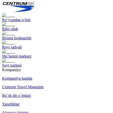
Ro‘yxatdan o‘tish
Bilet olish
Bronni boshqarish
Reys jadvali
Ma`lumot markazi
Sayt xaritasi
Kompaniya
Kompaniya haqida
Centrum Travel Magazine
Bo`sh ish o`rinlari
Yangiliklar
Aloqaga chiqing