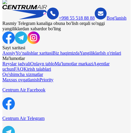
+998 55 518 88 88
Bog'lanish
Rasmiy Telegram kanaliga obuna bo'lish orqali so'nggi
yangiliklardan xabardor bo'ling
Sayt xaritasi
Asosiy
Yo‘nalishlar xaritasi
Biz haqimizda
Yangiliklar
Ish o'rinlari
Ma'lumotlar
Reyslar jadvali
Onlayn tablo
Ma'lumotlar markazi
Agentlar
uchun
FAQ
Kirish talablari
Qo'shimcha xizmatlar
Maxsus ovqatlanish
Priority
Centrum Air Facebook
Centrum Air Telegram