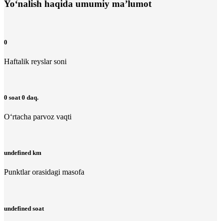
Yo‘nalish haqida umumiy ma’lumot
0
Haftalik reyslar soni
0 soat 0 daq.
O‘rtacha parvoz vaqti
undefined km
Punktlar orasidagi masofa
undefined soat