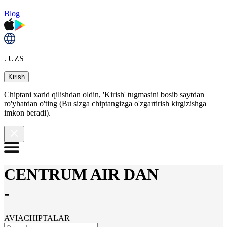
Blog
. UZS
Kirish
Chiptani xarid qilishdan oldin, 'Kirish' tugmasini bosib saytdan
ro'yhatdan o'ting (Bu sizga chiptangizga o'zgartirish kirgizishga
imkon beradi).
CENTRUM AIR DAN
-
AVIACHIPTALAR