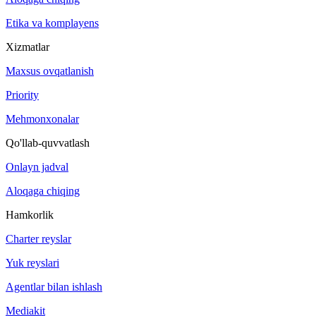
Etika va komplayens
Xizmatlar
Maxsus ovqatlanish
Priority
Mehmonxonalar
Qo'llab-quvvatlash
Onlayn jadval
Aloqaga chiqing
Hamkorlik
Charter reyslar
Yuk reyslari
Agentlar bilan ishlash
Mediakit