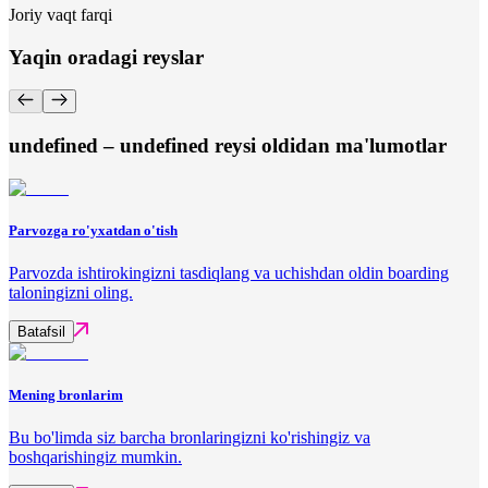
Joriy vaqt farqi
Yaqin oradagi reyslar
undefined – undefined reysi oldidan ma'lumotlar
Parvozga ro'yxatdan o'tish
Parvozda ishtirokingizni tasdiqlang va uchishdan oldin boarding
taloningizni oling.
Batafsil
Mening bronlarim
Bu bo'limda siz barcha bronlaringizni ko'rishingiz va
boshqarishingiz mumkin.