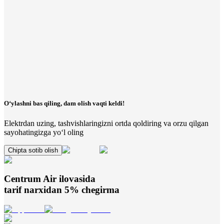
O‘ylashni bas qiling, dam olish vaqti keldi!
Elektrdan uzing, tashvishlaringizni ortda qoldiring va orzu qilgan
sayohatingizga yo‘l oling
Chipta sotib olish
Centrum Air
ilovasida
tarif narxidan 5% chegirma