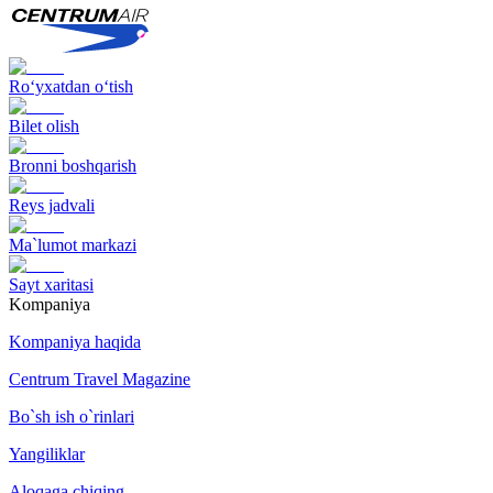
Ro‘yxatdan o‘tish
Bilet olish
Bronni boshqarish
Reys jadvali
Ma`lumot markazi
Sayt xaritasi
Kompaniya
Kompaniya haqida
Centrum Travel Magazine
Bo`sh ish o`rinlari
Yangiliklar
Aloqaga chiqing