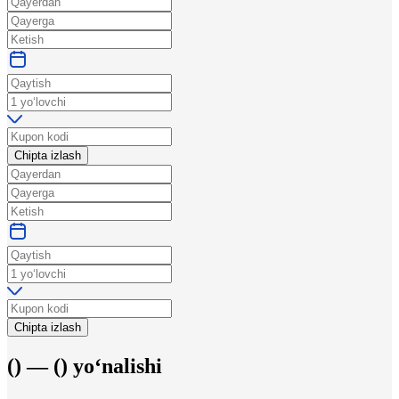
Chipta izlash
Chipta izlash
(
) —
(
)
yo‘nalishi