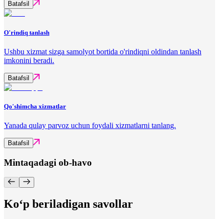
Batafsil
O'rindiq tanlash
Ushbu xizmat sizga samolyot bortida o'rindiqni oldindan tanlash
imkonini beradi.
Batafsil
Qo'shimcha xizmatlar
Yanada qulay parvoz uchun foydali xizmatlarni tanlang.
Batafsil
Mintaqadagi ob-havo
Ko‘p beriladigan savollar