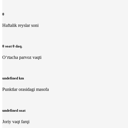
0
Haftalik reyslar soni
0 soat 0 daq.
O‘rtacha parvoz vaqti
undefined km
Punktlar orasidagi masofa
undefined soat
Joriy vaqt farqi