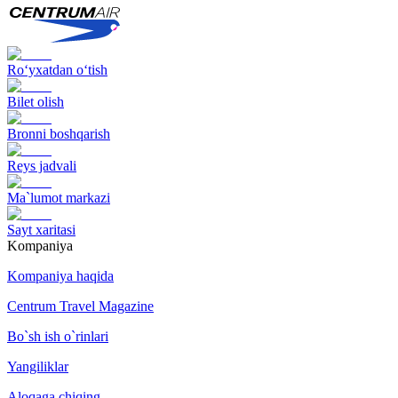
Ro‘yxatdan o‘tish
Bilet olish
Bronni boshqarish
Reys jadvali
Ma`lumot markazi
Sayt xaritasi
Kompaniya
Kompaniya haqida
Centrum Travel Magazine
Bo`sh ish o`rinlari
Yangiliklar
Aloqaga chiqing