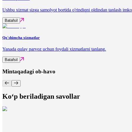
Ushbu xizmat sizga samolyot bortida o'rindiqni oldindan tanlash imko
Batafsil
Qo'shimcha xizmatlar
Yanada qulay parvoz uchun foydali xizmatlarni tanlang.
Batafsil
Mintaqadagi ob-havo
Ko‘p beriladigan savollar