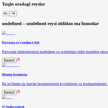
Yaqin oradagi reyslar
undefined – undefined reysi oldidan ma'lumotlar
Parvozga ro'yxatdan o'tish
Parvozda ishtirokingizni tasdiqlang va uchishdan oldin boarding talon
Batafsil
Mening bronlarim
Bu bo'limda siz barcha bronlaringizni ko'rishingiz va boshqarishingi
Batafsil
O'rindiq tanlash