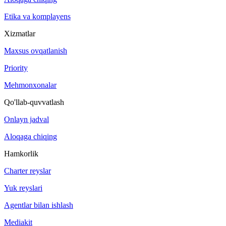
Etika va komplayens
Xizmatlar
Maxsus ovqatlanish
Priority
Mehmonxonalar
Qo'llab-quvvatlash
Onlayn jadval
Aloqaga chiqing
Hamkorlik
Charter reyslar
Yuk reyslari
Agentlar bilan ishlash
Mediakit