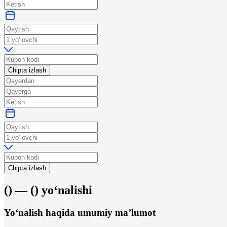
Chipta izlash
Chipta izlash
(
) —
(
)
yo‘nalishi
Yo‘nalish haqida umumiy ma’lumot