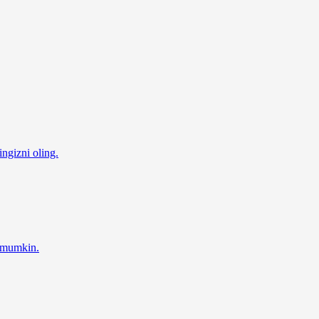
ingizni oling.
z mumkin.