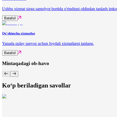
Ushbu xizmat sizga samolyot bortida o'rindiqni oldindan tanlash imko
Batafsil
Qo'shimcha xizmatlar
Yanada qulay parvoz uchun foydali xizmatlarni tanlang.
Batafsil
Mintaqadagi ob-havo
Ko‘p beriladigan savollar