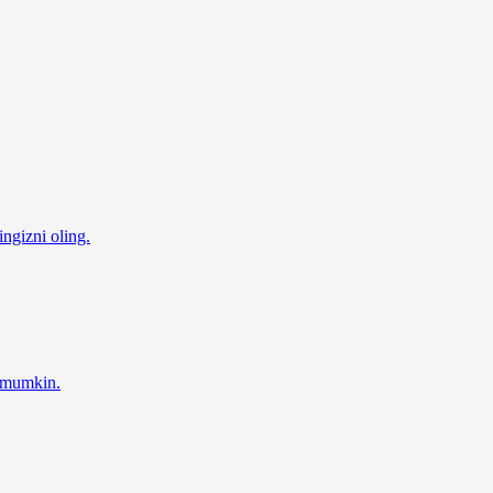
ingizni oling.
z mumkin.