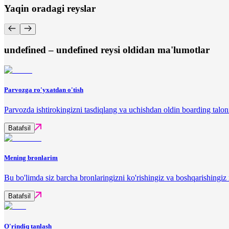
Yaqin oradagi reyslar
undefined – undefined reysi oldidan ma'lumotlar
Parvozga ro'yxatdan o'tish
Parvozda ishtirokingizni tasdiqlang va uchishdan oldin boarding talon
Batafsil
Mening bronlarim
Bu bo'limda siz barcha bronlaringizni ko'rishingiz va boshqarishingi
Batafsil
O'rindiq tanlash