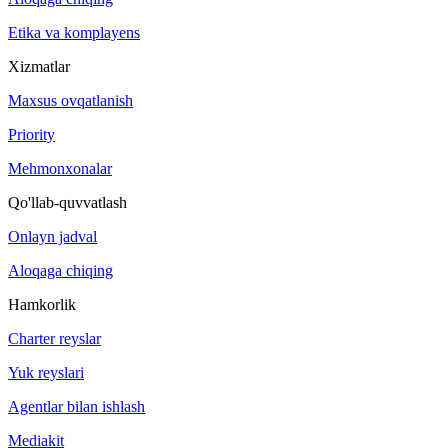
Etika va komplayens
Xizmatlar
Maxsus ovqatlanish
Priority
Mehmonxonalar
Qo'llab-quvvatlash
Onlayn jadval
Aloqaga chiqing
Hamkorlik
Charter reyslar
Yuk reyslari
Agentlar bilan ishlash
Mediakit