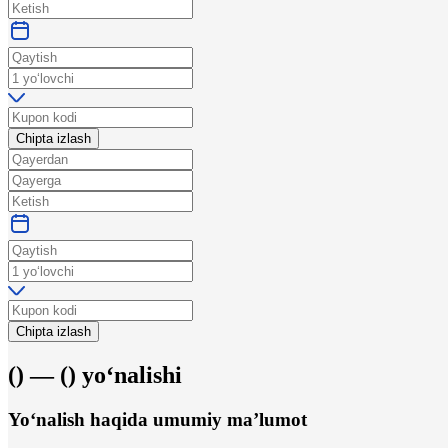
Chipta izlash
Chipta izlash
(
) —
(
)
yo‘nalishi
Yo‘nalish haqida umumiy ma’lumot