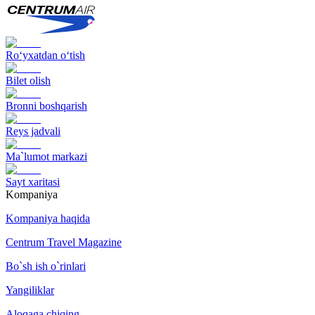
Ro‘yxatdan o‘tish
Bilet olish
Bronni boshqarish
Reys jadvali
Ma`lumot markazi
Sayt xaritasi
Kompaniya
Kompaniya haqida
Centrum Travel Magazine
Bo`sh ish o`rinlari
Yangiliklar
Aloqaga chiqing