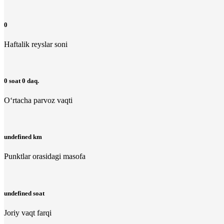
0
Haftalik reyslar soni
0 soat 0 daq.
O‘rtacha parvoz vaqti
undefined km
Punktlar orasidagi masofa
undefined soat
Joriy vaqt farqi