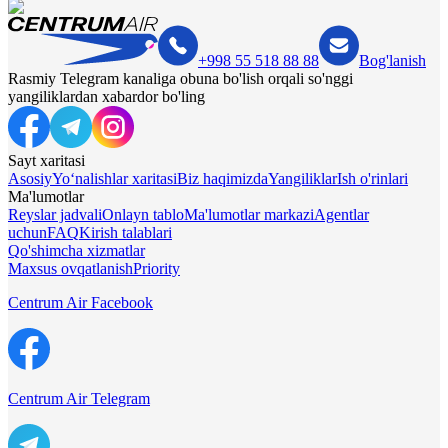
+998 55 518 88 88
Bog'lanish
Rasmiy Telegram kanaliga obuna bo'lish orqali so'nggi
yangiliklardan xabardor bo'ling
Sayt xaritasi
Asosiy
Yo‘nalishlar xaritasi
Biz haqimizda
Yangiliklar
Ish o'rinlari
Ma'lumotlar
Reyslar jadvali
Onlayn tablo
Ma'lumotlar markazi
Agentlar
uchun
FAQ
Kirish talablari
Qo'shimcha xizmatlar
Maxsus ovqatlanish
Priority
Centrum Air Facebook
Centrum Air Telegram