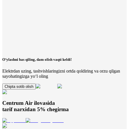
O‘ylashni bas qiling, dam olish vaqti keldi!
Elektrdan uzing, tashvishlaringizni ortda qoldiring va orzu qilgan
sayohatingizga yo‘l oling
Chipta sotib olish
Centrum Air
ilovasida
tarif narxidan 5% chegirma