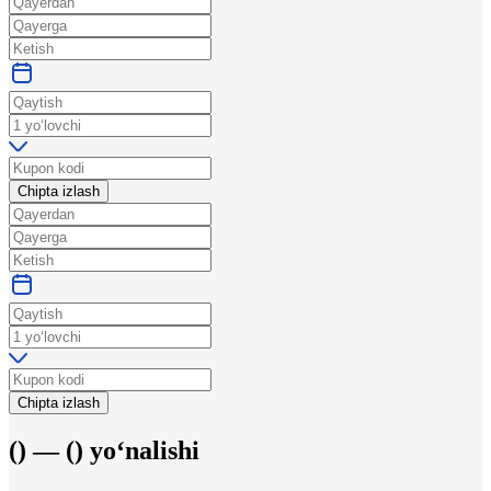
Chipta izlash
Chipta izlash
(
) —
(
)
yo‘nalishi