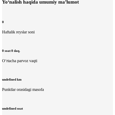
Yo‘nalish haqida umumiy ma’lumot
0
Haftalik reyslar soni
0 soat 0 daq.
O‘rtacha parvoz vaqti
undefined km
Punktlar orasidagi masofa
undefined soat