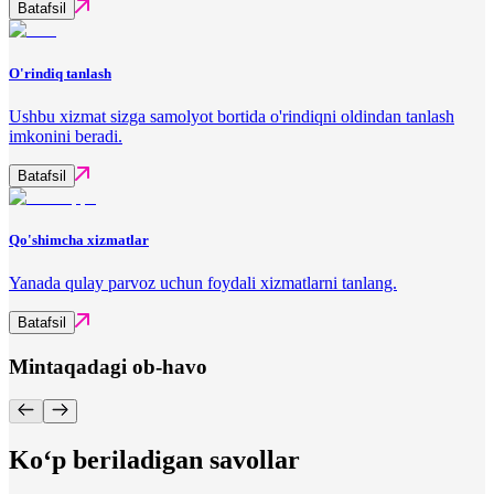
Batafsil
O'rindiq tanlash
Ushbu xizmat sizga samolyot bortida o'rindiqni oldindan tanlash
imkonini beradi.
Batafsil
Qo'shimcha xizmatlar
Yanada qulay parvoz uchun foydali xizmatlarni tanlang.
Batafsil
Mintaqadagi ob-havo
Ko‘p beriladigan savollar