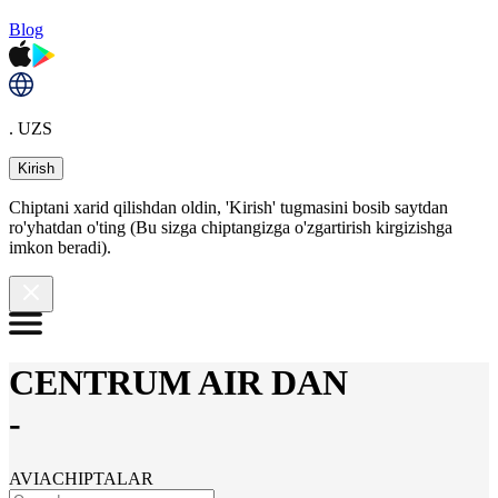
Blog
. UZS
Kirish
Chiptani xarid qilishdan oldin, 'Kirish' tugmasini bosib saytdan
ro'yhatdan o'ting (Bu sizga chiptangizga o'zgartirish kirgizishga
imkon beradi).
CENTRUM AIR DAN
-
AVIACHIPTALAR