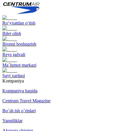
Ro‘yxatdan o‘tish
Bilet olish
Bronni boshqarish
Reys jadvali
Ma`lumot markazi
Sayt xaritasi
Kompaniya
Kompaniya haqida
Centrum Travel Magazine
Bo`sh ish o`rinlari
Yangiliklar
Aloqaga chiqing