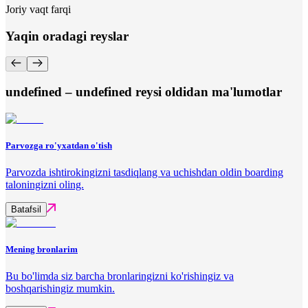
Joriy vaqt farqi
Yaqin oradagi reyslar
undefined – undefined reysi oldidan ma'lumotlar
Parvozga ro'yxatdan o'tish
Parvozda ishtirokingizni tasdiqlang va uchishdan oldin boarding
taloningizni oling.
Batafsil
Mening bronlarim
Bu bo'limda siz barcha bronlaringizni ko'rishingiz va
boshqarishingiz mumkin.