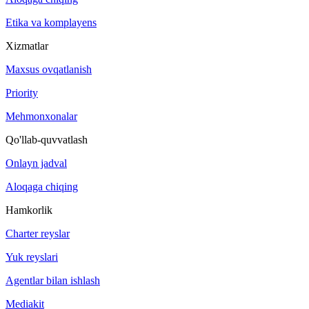
Etika va komplayens
Xizmatlar
Maxsus ovqatlanish
Priority
Mehmonxonalar
Qo'llab-quvvatlash
Onlayn jadval
Aloqaga chiqing
Hamkorlik
Charter reyslar
Yuk reyslari
Agentlar bilan ishlash
Mediakit