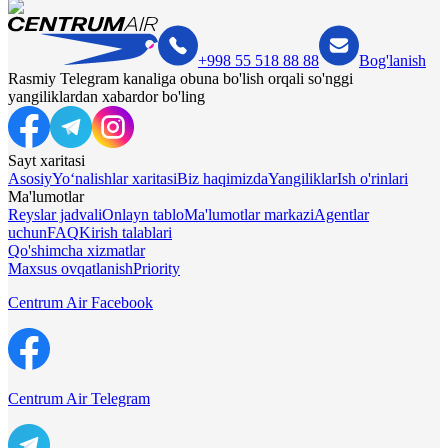
+998 55 518 88 88
Bog'lanish
Rasmiy Telegram kanaliga obuna bo'lish orqali so'nggi
yangiliklardan xabardor bo'ling
Sayt xaritasi
Asosiy
Yo‘nalishlar xaritasi
Biz haqimizda
Yangiliklar
Ish o'rinlari
Ma'lumotlar
Reyslar jadvali
Onlayn tablo
Ma'lumotlar markazi
Agentlar
uchun
FAQ
Kirish talablari
Qo'shimcha xizmatlar
Maxsus ovqatlanish
Priority
Centrum Air Facebook
Centrum Air Telegram