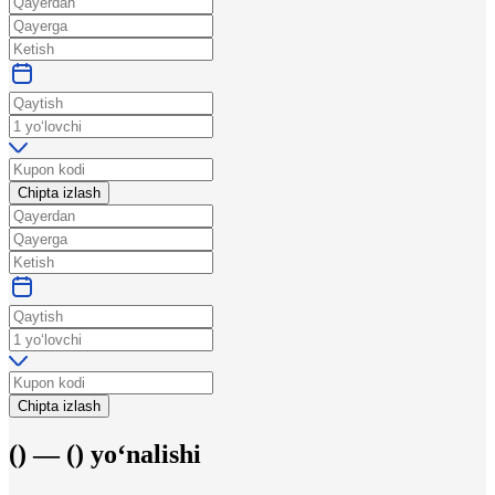
Chipta izlash
Chipta izlash
(
) —
(
)
yo‘nalishi