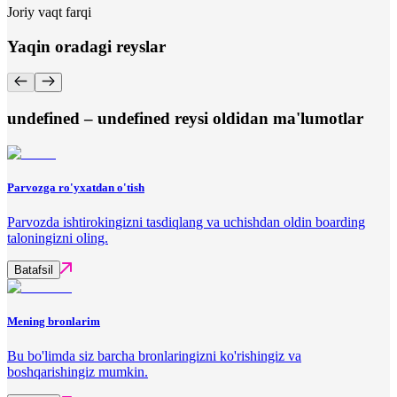
Joriy vaqt farqi
Yaqin oradagi reyslar
undefined – undefined reysi oldidan ma'lumotlar
Parvozga ro'yxatdan o'tish
Parvozda ishtirokingizni tasdiqlang va uchishdan oldin boarding
taloningizni oling.
Batafsil
Mening bronlarim
Bu bo'limda siz barcha bronlaringizni ko'rishingiz va
boshqarishingiz mumkin.