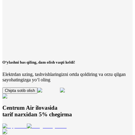
O‘ylashni bas qiling, dam olish vaqti keldi!
Elektrdan uzing, tashvishlaringizni ortda qoldiring va orzu qilgan
sayohatingizga yo‘l oling
Chipta sotib olish
Centrum Air
ilovasida
tarif narxidan 5% chegirma