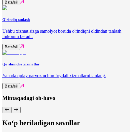
Batafsil
O'rindiq tanlash
Ushbu xizmat sizga samolyot bortida o'rindiqni oldindan tanlash
imkonini beradi.
Batafsil
Qo'shimcha xizmatlar
Yanada qulay parvoz uchun foydali xizmatlarni tanlang.
Batafsil
Mintaqadagi ob-havo
Ko‘p beriladigan savollar