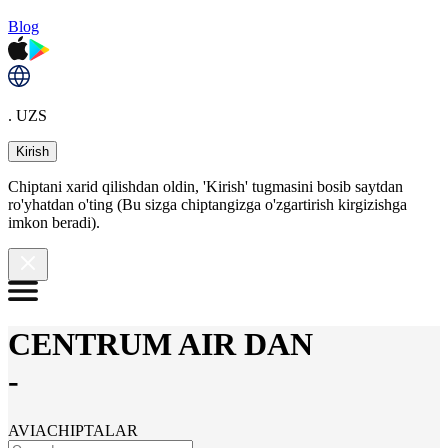
Blog
. UZS
Kirish
Chiptani xarid qilishdan oldin, 'Kirish' tugmasini bosib saytdan
ro'yhatdan o'ting (Bu sizga chiptangizga o'zgartirish kirgizishga
imkon beradi).
CENTRUM AIR DAN
-
AVIACHIPTALAR