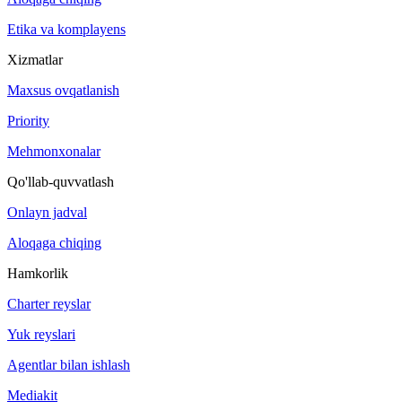
Etika va komplayens
Xizmatlar
Maxsus ovqatlanish
Priority
Mehmonxonalar
Qo'llab-quvvatlash
Onlayn jadval
Aloqaga chiqing
Hamkorlik
Charter reyslar
Yuk reyslari
Agentlar bilan ishlash
Mediakit