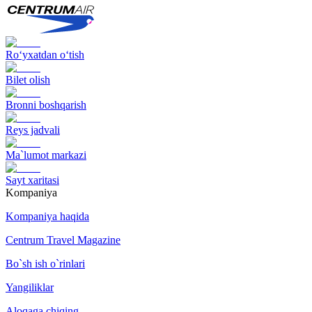
Ro‘yxatdan o‘tish
Bilet olish
Bronni boshqarish
Reys jadvali
Ma`lumot markazi
Sayt xaritasi
Kompaniya
Kompaniya haqida
Centrum Travel Magazine
Bo`sh ish o`rinlari
Yangiliklar
Aloqaga chiqing