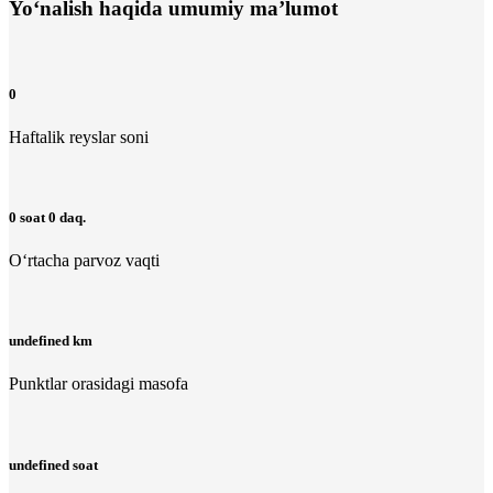
Yo‘nalish haqida umumiy ma’lumot
0
Haftalik reyslar soni
0 soat 0 daq.
O‘rtacha parvoz vaqti
undefined km
Punktlar orasidagi masofa
undefined soat