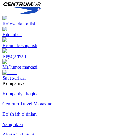
Ro‘yxatdan o‘tish
Bilet olish
Bronni boshqarish
Reys jadvali
Ma`lumot markazi
Sayt xaritasi
Kompaniya
Kompaniya haqida
Centrum Travel Magazine
Bo`sh ish o`rinlari
Yangiliklar
Aloqaga chiqing