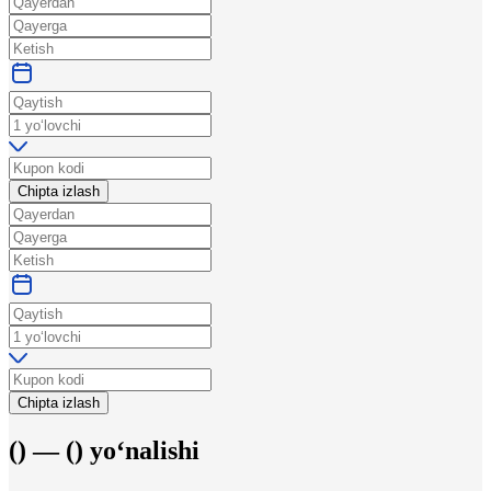
Chipta izlash
Chipta izlash
(
) —
(
)
yo‘nalishi