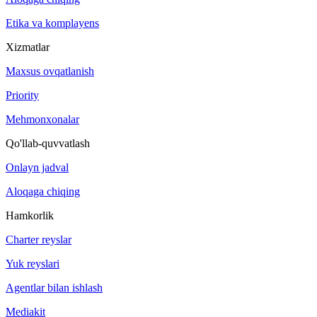
Etika va komplayens
Xizmatlar
Maxsus ovqatlanish
Priority
Mehmonxonalar
Qo'llab-quvvatlash
Onlayn jadval
Aloqaga chiqing
Hamkorlik
Charter reyslar
Yuk reyslari
Agentlar bilan ishlash
Mediakit