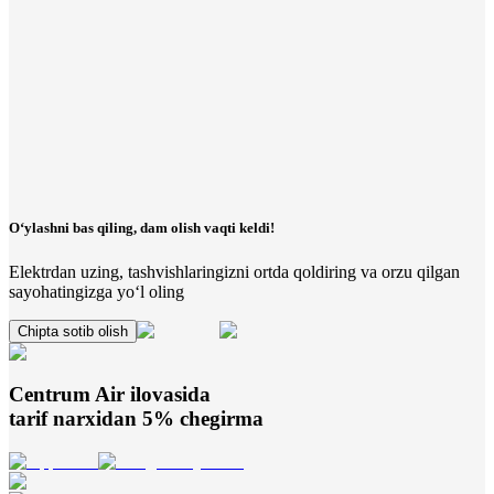
O‘ylashni bas qiling, dam olish vaqti keldi!
Elektrdan uzing, tashvishlaringizni ortda qoldiring va orzu qilgan
sayohatingizga yo‘l oling
Chipta sotib olish
Centrum Air
ilovasida
tarif narxidan 5% chegirma