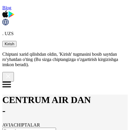
Blog
. UZS
Kirish
Chiptani xarid qilishdan oldin, 'Kirish' tugmasini bosib saytdan
ro'yhatdan o'ting (Bu sizga chiptangizga o'zgartirish kirgizishga
imkon beradi).
CENTRUM AIR DAN
-
AVIACHIPTALAR