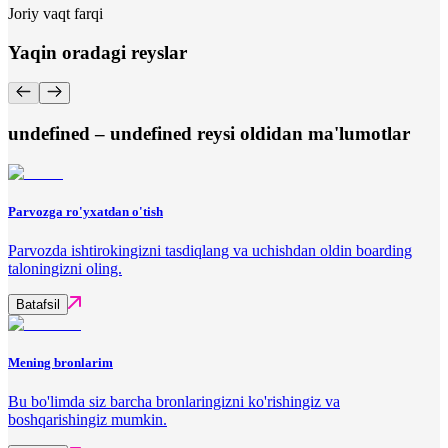
Joriy vaqt farqi
Yaqin oradagi reyslar
undefined – undefined reysi oldidan ma'lumotlar
Parvozga ro'yxatdan o'tish
Parvozda ishtirokingizni tasdiqlang va uchishdan oldin boarding
taloningizni oling.
Batafsil
Mening bronlarim
Bu bo'limda siz barcha bronlaringizni ko'rishingiz va
boshqarishingiz mumkin.