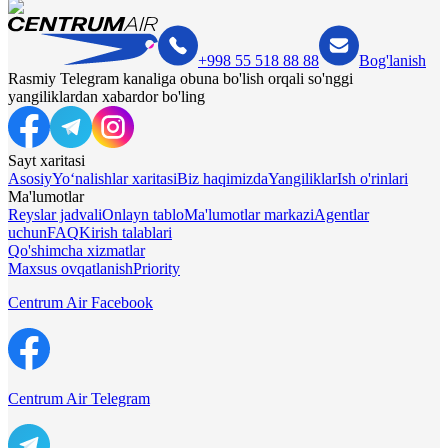
+998 55 518 88 88
Bog'lanish
Rasmiy Telegram kanaliga obuna bo'lish orqali so'nggi
yangiliklardan xabardor bo'ling
Sayt xaritasi
Asosiy
Yo‘nalishlar xaritasi
Biz haqimizda
Yangiliklar
Ish o'rinlari
Ma'lumotlar
Reyslar jadvali
Onlayn tablo
Ma'lumotlar markazi
Agentlar
uchun
FAQ
Kirish talablari
Qo'shimcha xizmatlar
Maxsus ovqatlanish
Priority
Centrum Air Facebook
Centrum Air Telegram