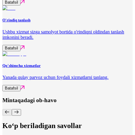
Batafsil
O'rindiq tanlash
Ushbu xizmat sizga samolyot bortida o'rindiqni oldindan tanlash
imkonini beradi.
Batafsil
Qo'shimcha xizmatlar
Yanada qulay parvoz uchun foydali xizmatlarni tanlang.
Batafsil
Mintaqadagi ob-havo
Ko‘p beriladigan savollar