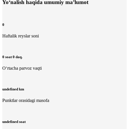
Yo‘nalish haqida umumiy ma’lumot
0
Haftalik reyslar soni
0 soat 0 daq.
O‘rtacha parvoz vaqti
undefined km
Punktlar orasidagi masofa
undefined soat