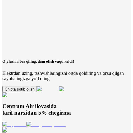
O‘ylashni bas qiling, dam olish vaqti keldi!
Elektrdan uzing, tashvishlaringizni ortda qoldiring va orzu qilgan
sayohatingizga yo‘l oling
Chipta sotib olish
Centrum Air
ilovasida
tarif narxidan 5% chegirma