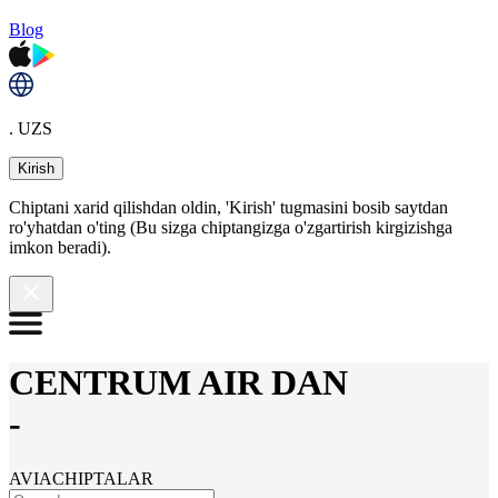
Blog
. UZS
Kirish
Chiptani xarid qilishdan oldin, 'Kirish' tugmasini bosib saytdan
ro'yhatdan o'ting (Bu sizga chiptangizga o'zgartirish kirgizishga
imkon beradi).
CENTRUM AIR DAN
-
AVIACHIPTALAR