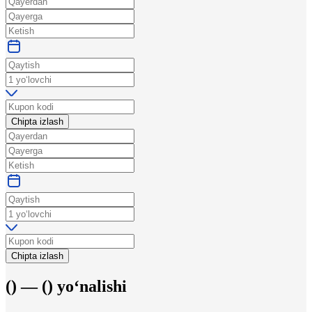
Chipta izlash
Chipta izlash
(
) —
(
)
yo‘nalishi