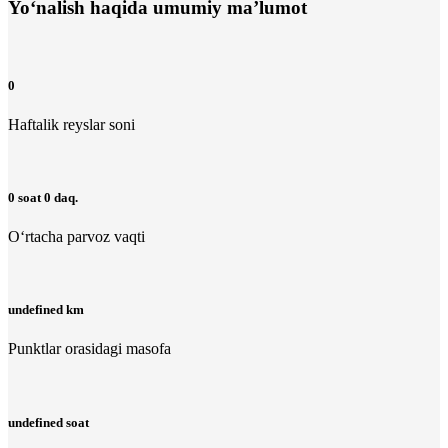
Yo‘nalish haqida umumiy ma’lumot
0
Haftalik reyslar soni
0 soat 0 daq.
O‘rtacha parvoz vaqti
undefined km
Punktlar orasidagi masofa
undefined soat