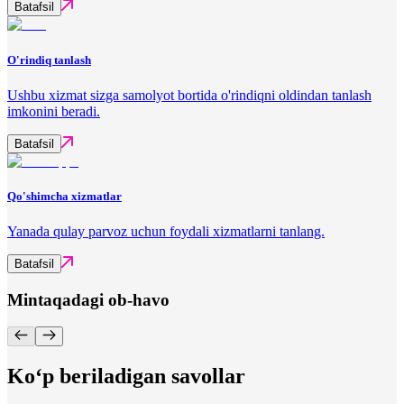
Batafsil
O'rindiq tanlash
Ushbu xizmat sizga samolyot bortida o'rindiqni oldindan tanlash
imkonini beradi.
Batafsil
Qo'shimcha xizmatlar
Yanada qulay parvoz uchun foydali xizmatlarni tanlang.
Batafsil
Mintaqadagi ob-havo
Ko‘p beriladigan savollar