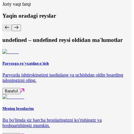
Joriy vaqt farqi
Yaqin oradagi reyslar
undefined – undefined reysi oldidan ma'lumotlar
Parvozga ro'yxatdan o'tish
Parvozda ishtirokingizni tasdiqlang va uchishdan oldin boarding
taloningizni oling.
Batafsil
Mening bronlarim
Bu bo'limda siz barcha bronlaringizni ko'rishingiz va
boshqarishingiz mumkin.