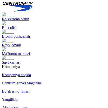
Ro‘yxatdan o‘tish
Bilet olish
Bronni boshqarish
Reys jadvali
Ma`lumot markazi
Sayt xaritasi
Kompaniya
Kompaniya haqida
Centrum Travel Magazine
Bo`sh ish o`rinlari
Yangiliklar
Aloqaga chiqing