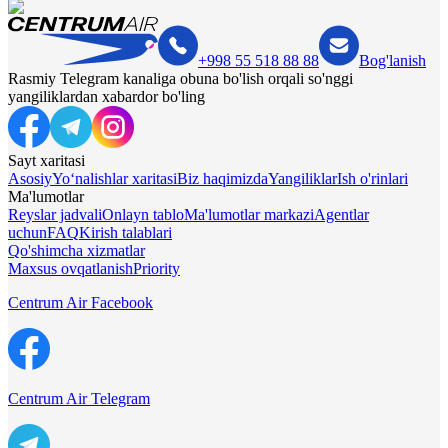
+998 55 518 88 88
Bog'lanish
Rasmiy Telegram kanaliga obuna bo'lish orqali so'nggi
yangiliklardan xabardor bo'ling
Sayt xaritasi
Asosiy
Yo‘nalishlar xaritasi
Biz haqimizda
Yangiliklar
Ish o'rinlari
Ma'lumotlar
Reyslar jadvali
Onlayn tablo
Ma'lumotlar markazi
Agentlar
uchun
FAQ
Kirish talablari
Qo'shimcha xizmatlar
Maxsus ovqatlanish
Priority
Centrum Air Facebook
Centrum Air Telegram