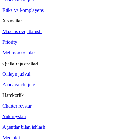
Etika va komplayens
Xizmatlar
Maxsus ovqatlanish
Priority
Mehmonxonalar
Qo'llab-quvvatlash
Onlayn jadval
Aloqaga chiqing
Hamkorlik
Charter reyslar
Yuk reyslari
Agentlar bilan ishlash
Mediakit