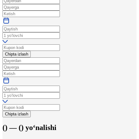
Chipta izlash
Chipta izlash
(
) —
(
)
yo‘nalishi