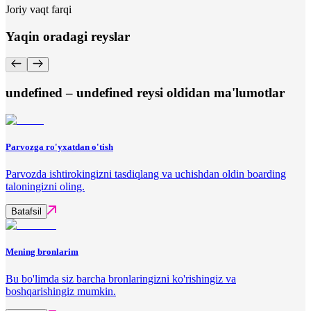
Joriy vaqt farqi
Yaqin oradagi reyslar
undefined – undefined reysi oldidan ma'lumotlar
Parvozga ro'yxatdan o'tish
Parvozda ishtirokingizni tasdiqlang va uchishdan oldin boarding
taloningizni oling.
Batafsil
Mening bronlarim
Bu bo'limda siz barcha bronlaringizni ko'rishingiz va
boshqarishingiz mumkin.