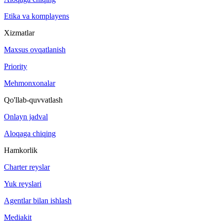
Etika va komplayens
Xizmatlar
Maxsus ovqatlanish
Priority
Mehmonxonalar
Qo'llab-quvvatlash
Onlayn jadval
Aloqaga chiqing
Hamkorlik
Charter reyslar
Yuk reyslari
Agentlar bilan ishlash
Mediakit