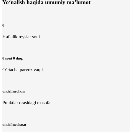
Yo‘nalish haqida umumiy ma’lumot
0
Haftalik reyslar soni
0 soat 0 daq.
O‘rtacha parvoz vaqti
undefined km
Punktlar orasidagi masofa
undefined soat