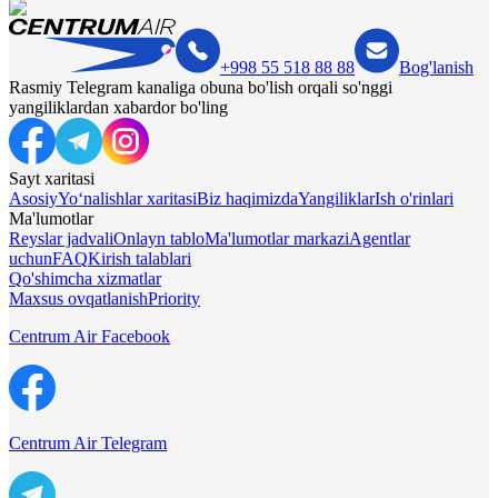
+998 55 518 88 88
Bog'lanish
Rasmiy Telegram kanaliga obuna bo'lish orqali so'nggi
yangiliklardan xabardor bo'ling
Sayt xaritasi
Asosiy
Yo‘nalishlar xaritasi
Biz haqimizda
Yangiliklar
Ish o'rinlari
Ma'lumotlar
Reyslar jadvali
Onlayn tablo
Ma'lumotlar markazi
Agentlar
uchun
FAQ
Kirish talablari
Qo'shimcha xizmatlar
Maxsus ovqatlanish
Priority
Centrum Air Facebook
Centrum Air Telegram