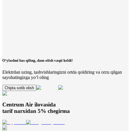
O‘ylashni bas qiling, dam olish vaqti keldi!
Elektrdan uzing, tashvishlaringizni ortda qoldiring va orzu qilgan
sayohatingizga yo‘l oling
Chipta sotib olish
Centrum Air
ilovasida
tarif narxidan 5% chegirma