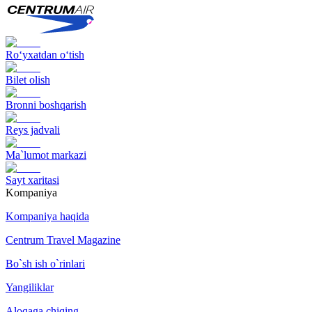
Ro‘yxatdan o‘tish
Bilet olish
Bronni boshqarish
Reys jadvali
Ma`lumot markazi
Sayt xaritasi
Kompaniya
Kompaniya haqida
Centrum Travel Magazine
Bo`sh ish o`rinlari
Yangiliklar
Aloqaga chiqing