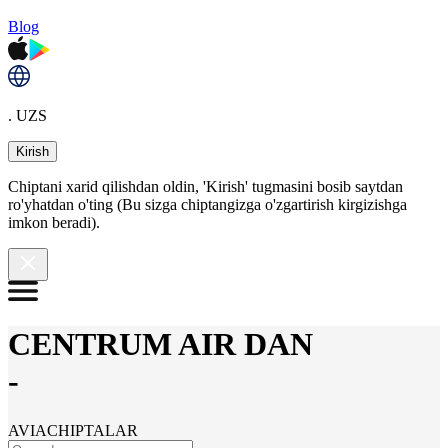
Blog
. UZS
Kirish
Chiptani xarid qilishdan oldin, 'Kirish' tugmasini bosib saytdan
ro'yhatdan o'ting (Bu sizga chiptangizga o'zgartirish kirgizishga
imkon beradi).
CENTRUM AIR DAN
-
AVIACHIPTALAR