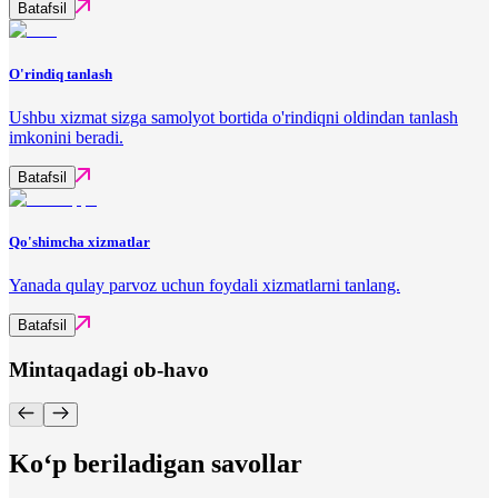
Batafsil
O'rindiq tanlash
Ushbu xizmat sizga samolyot bortida o'rindiqni oldindan tanlash
imkonini beradi.
Batafsil
Qo'shimcha xizmatlar
Yanada qulay parvoz uchun foydali xizmatlarni tanlang.
Batafsil
Mintaqadagi ob-havo
Ko‘p beriladigan savollar