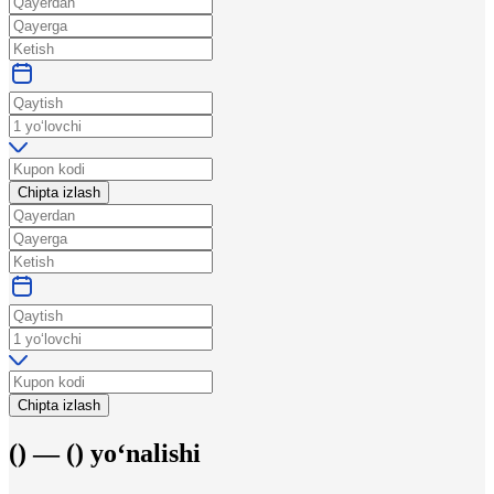
Chipta izlash
Chipta izlash
(
) —
(
)
yo‘nalishi