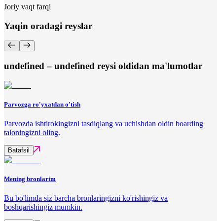
Joriy vaqt farqi
Yaqin oradagi reyslar
undefined – undefined reysi oldidan ma'lumotlar
Parvozga ro'yxatdan o'tish
Parvozda ishtirokingizni tasdiqlang va uchishdan oldin boarding
taloningizni oling.
Batafsil
Mening bronlarim
Bu bo'limda siz barcha bronlaringizni ko'rishingiz va
boshqarishingiz mumkin.