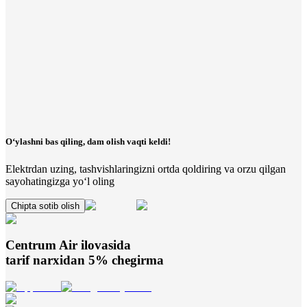
O‘ylashni bas qiling, dam olish vaqti keldi!
Elektrdan uzing, tashvishlaringizni ortda qoldiring va orzu qilgan
sayohatingizga yo‘l oling
Chipta sotib olish
Centrum Air
ilovasida
tarif narxidan 5% chegirma