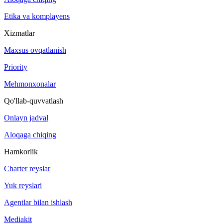
Etika va komplayens
Xizmatlar
Maxsus ovqatlanish
Priority
Mehmonxonalar
Qo'llab-quvvatlash
Onlayn jadval
Aloqaga chiqing
Hamkorlik
Charter reyslar
Yuk reyslari
Agentlar bilan ishlash
Mediakit