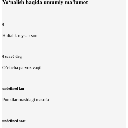
Yo‘nalish haqida umumiy ma’lumot
0
Haftalik reyslar soni
0 soat 0 daq.
O‘rtacha parvoz vaqti
undefined km
Punktlar orasidagi masofa
undefined soat