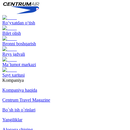
Ro‘yxatdan o‘tish
Bilet olish
Bronni boshqarish
Reys jadvali
Ma`lumot markazi
Sayt xaritasi
Kompaniya
Kompaniya haqida
Centrum Travel Magazine
Bo`sh ish o`rinlari
Yangiliklar
Aloqaga chiqing