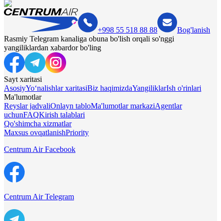
+998 55 518 88 88
Bog'lanish
Rasmiy Telegram kanaliga obuna bo'lish orqali so'nggi
yangiliklardan xabardor bo'ling
Sayt xaritasi
Asosiy
Yo‘nalishlar xaritasi
Biz haqimizda
Yangiliklar
Ish o'rinlari
Ma'lumotlar
Reyslar jadvali
Onlayn tablo
Ma'lumotlar markazi
Agentlar
uchun
FAQ
Kirish talablari
Qo'shimcha xizmatlar
Maxsus ovqatlanish
Priority
Centrum Air Facebook
Centrum Air Telegram