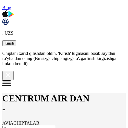
Blog
. UZS
Kirish
Chiptani xarid qilishdan oldin, 'Kirish' tugmasini bosib saytdan
ro'yhatdan o'ting (Bu sizga chiptangizga o'zgartirish kirgizishga
imkon beradi).
CENTRUM AIR DAN
-
AVIACHIPTALAR