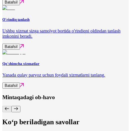
Batafsil
O'rindiq tanlash
Ushbu xizmat sizga samolyot bortida o'rindiqni oldindan tanlash
imkonini beradi.
Batafsil
Qo'shimcha xizmatlar
Yanada qulay parvoz uchun foydali xizmatlarni tanlang.
Batafsil
Mintaqadagi ob-havo
Ko‘p beriladigan savollar