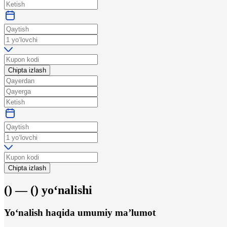
Chipta izlash
Chipta izlash
(
) —
(
)
yo‘nalishi
Yo‘nalish haqida umumiy ma’lumot