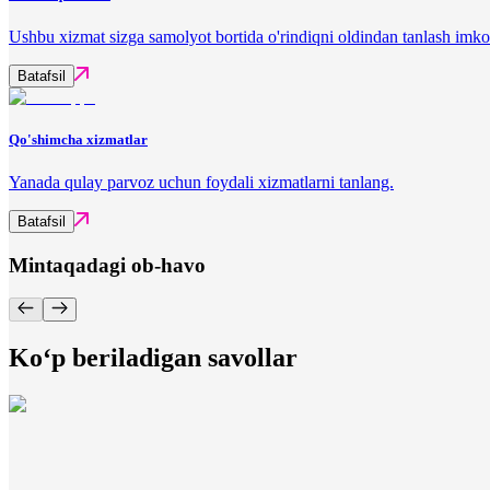
Ushbu xizmat sizga samolyot bortida o'rindiqni oldindan tanlash imko
Batafsil
Qo'shimcha xizmatlar
Yanada qulay parvoz uchun foydali xizmatlarni tanlang.
Batafsil
Mintaqadagi ob-havo
Ko‘p beriladigan savollar