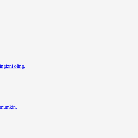
ingizni oling.
z mumkin.