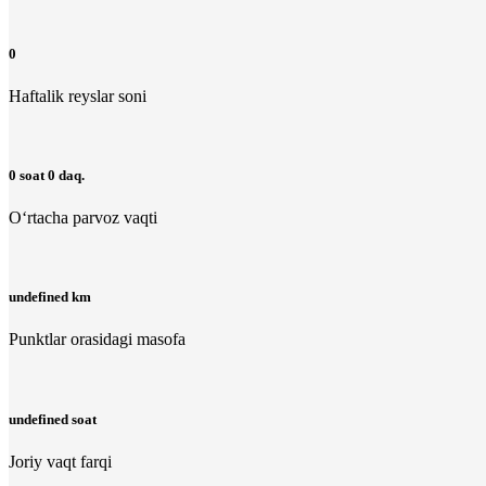
0
Haftalik reyslar soni
0 soat 0 daq.
O‘rtacha parvoz vaqti
undefined km
Punktlar orasidagi masofa
undefined soat
Joriy vaqt farqi