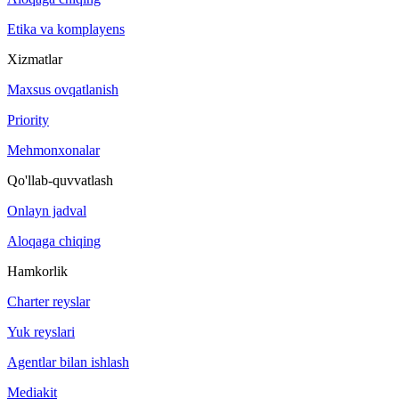
Etika va komplayens
Xizmatlar
Maxsus ovqatlanish
Priority
Mehmonxonalar
Qo'llab-quvvatlash
Onlayn jadval
Aloqaga chiqing
Hamkorlik
Charter reyslar
Yuk reyslari
Agentlar bilan ishlash
Mediakit