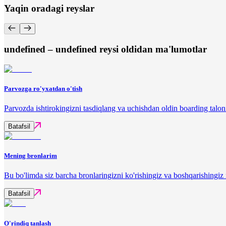
Yaqin oradagi reyslar
undefined – undefined reysi oldidan ma'lumotlar
Parvozga ro'yxatdan o'tish
Parvozda ishtirokingizni tasdiqlang va uchishdan oldin boarding talon
Batafsil
Mening bronlarim
Bu bo'limda siz barcha bronlaringizni ko'rishingiz va boshqarishingi
Batafsil
O'rindiq tanlash