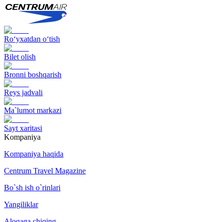
Ro‘yxatdan o‘tish
Bilet olish
Bronni boshqarish
Reys jadvali
Ma`lumot markazi
Sayt xaritasi
Kompaniya
Kompaniya haqida
Centrum Travel Magazine
Bo`sh ish o`rinlari
Yangiliklar
Aloqaga chiqing