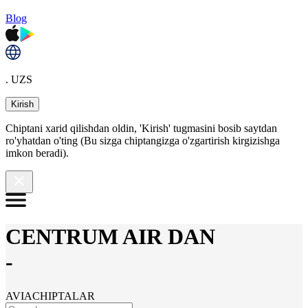
Blog
. UZS
Kirish
Chiptani xarid qilishdan oldin, 'Kirish' tugmasini bosib saytdan
ro'yhatdan o'ting (Bu sizga chiptangizga o'zgartirish kirgizishga
imkon beradi).
CENTRUM AIR DAN
-
AVIACHIPTALAR