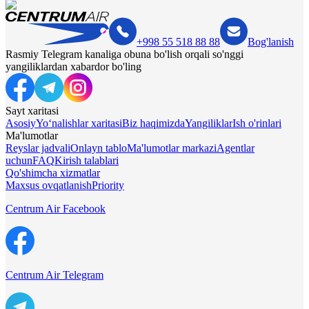
+998 55 518 88 88
Bog'lanish
Rasmiy Telegram kanaliga obuna bo'lish orqali so'nggi
yangiliklardan xabardor bo'ling
Sayt xaritasi
Asosiy
Yo‘nalishlar xaritasi
Biz haqimizda
Yangiliklar
Ish o'rinlari
Ma'lumotlar
Reyslar jadvali
Onlayn tablo
Ma'lumotlar markazi
Agentlar
uchun
FAQ
Kirish talablari
Qo'shimcha xizmatlar
Maxsus ovqatlanish
Priority
Centrum Air Facebook
Centrum Air Telegram