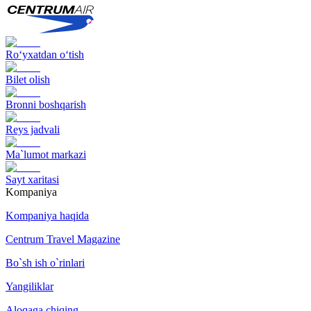
Ro‘yxatdan o‘tish
Bilet olish
Bronni boshqarish
Reys jadvali
Ma`lumot markazi
Sayt xaritasi
Kompaniya
Kompaniya haqida
Centrum Travel Magazine
Bo`sh ish o`rinlari
Yangiliklar
Aloqaga chiqing