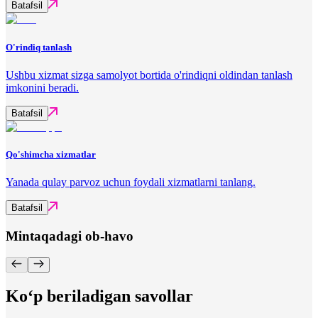
Batafsil
O'rindiq tanlash
Ushbu xizmat sizga samolyot bortida o'rindiqni oldindan tanlash
imkonini beradi.
Batafsil
Qo'shimcha xizmatlar
Yanada qulay parvoz uchun foydali xizmatlarni tanlang.
Batafsil
Mintaqadagi ob-havo
Ko‘p beriladigan savollar