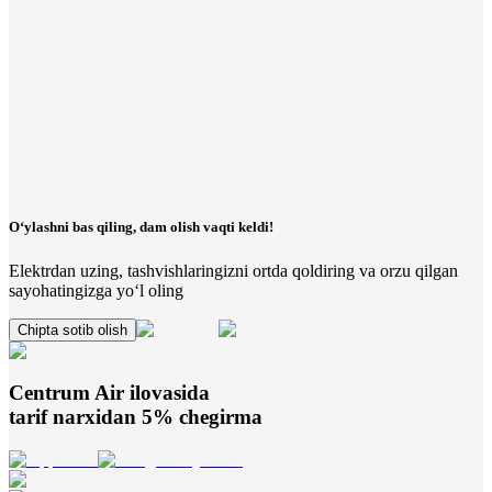
O‘ylashni bas qiling, dam olish vaqti keldi!
Elektrdan uzing, tashvishlaringizni ortda qoldiring va orzu qilgan
sayohatingizga yo‘l oling
Chipta sotib olish
Centrum Air
ilovasida
tarif narxidan 5% chegirma