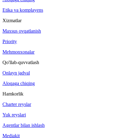
Etika va komplayens
Xizmatlar
Maxsus ovqatlanish
Priority
Mehmonxonalar
Qo'llab-quvvatlash
Onlayn jadval
Aloqaga chiqing
Hamkorlik
Charter reyslar
Yuk reyslari
Agentlar bilan ishlash
Mediakit