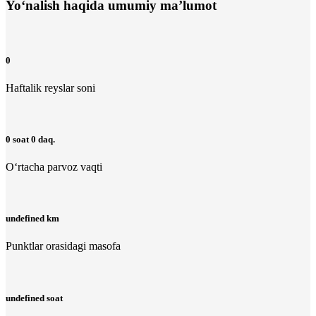
Yo‘nalish haqida umumiy ma’lumot
0
Haftalik reyslar soni
0 soat 0 daq.
O‘rtacha parvoz vaqti
undefined km
Punktlar orasidagi masofa
undefined soat