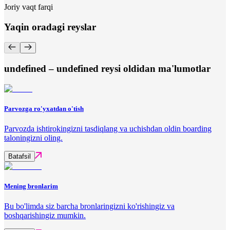
Joriy vaqt farqi
Yaqin oradagi reyslar
undefined – undefined reysi oldidan ma'lumotlar
Parvozga ro'yxatdan o'tish
Parvozda ishtirokingizni tasdiqlang va uchishdan oldin boarding
taloningizni oling.
Batafsil
Mening bronlarim
Bu bo'limda siz barcha bronlaringizni ko'rishingiz va
boshqarishingiz mumkin.