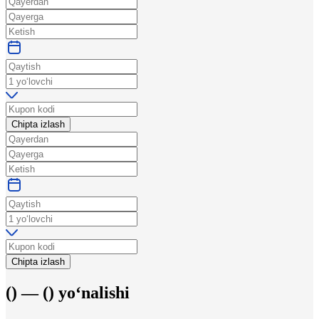
Chipta izlash
Chipta izlash
(
) —
(
)
yo‘nalishi