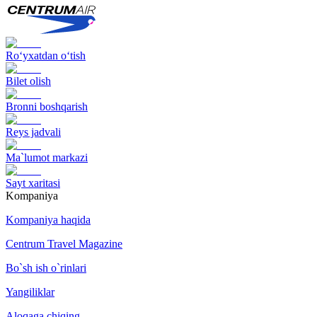
Ro‘yxatdan o‘tish
Bilet olish
Bronni boshqarish
Reys jadvali
Ma`lumot markazi
Sayt xaritasi
Kompaniya
Kompaniya haqida
Centrum Travel Magazine
Bo`sh ish o`rinlari
Yangiliklar
Aloqaga chiqing