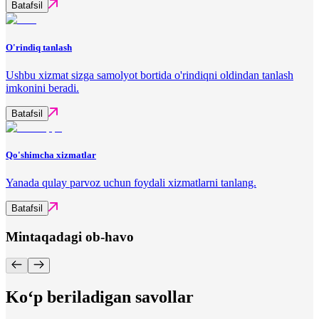
Batafsil
O'rindiq tanlash
Ushbu xizmat sizga samolyot bortida o'rindiqni oldindan tanlash
imkonini beradi.
Batafsil
Qo'shimcha xizmatlar
Yanada qulay parvoz uchun foydali xizmatlarni tanlang.
Batafsil
Mintaqadagi ob-havo
Ko‘p beriladigan savollar