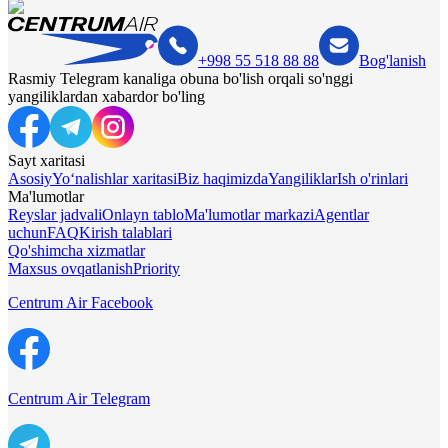
+998 55 518 88 88
Bog'lanish
Rasmiy Telegram kanaliga obuna bo'lish orqali so'nggi
yangiliklardan xabardor bo'ling
Sayt xaritasi
Asosiy
Yo‘nalishlar xaritasi
Biz haqimizda
Yangiliklar
Ish o'rinlari
Ma'lumotlar
Reyslar jadvali
Onlayn tablo
Ma'lumotlar markazi
Agentlar
uchun
FAQ
Kirish talablari
Qo'shimcha xizmatlar
Maxsus ovqatlanish
Priority
Centrum Air Facebook
Centrum Air Telegram