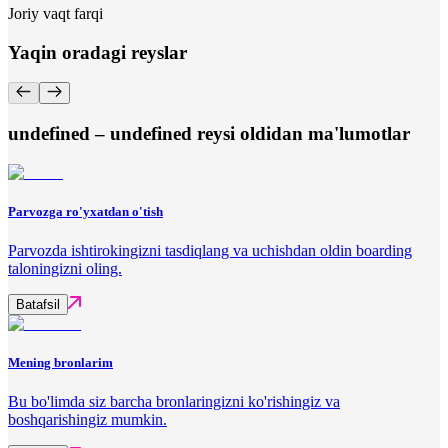
Joriy vaqt farqi
Yaqin oradagi reyslar
undefined – undefined reysi oldidan ma'lumotlar
Parvozga ro'yxatdan o'tish
Parvozda ishtirokingizni tasdiqlang va uchishdan oldin boarding
taloningizni oling.
Batafsil
Mening bronlarim
Bu bo'limda siz barcha bronlaringizni ko'rishingiz va
boshqarishingiz mumkin.