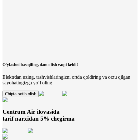
O‘ylashni bas qiling, dam olish vaqti keldi!
Elektrdan uzing, tashvishlaringizni ortda qoldiring va orzu qilgan
sayohatingizga yo‘l oling
Chipta sotib olish
Centrum Air
ilovasida
tarif narxidan 5% chegirma