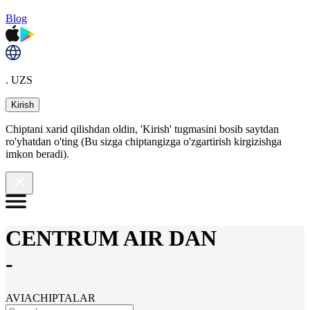
Blog
. UZS
Kirish
Chiptani xarid qilishdan oldin, 'Kirish' tugmasini bosib saytdan
ro'yhatdan o'ting (Bu sizga chiptangizga o'zgartirish kirgizishga
imkon beradi).
CENTRUM AIR DAN
-
AVIACHIPTALAR