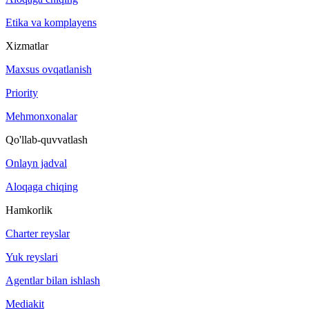
Etika va komplayens
Xizmatlar
Maxsus ovqatlanish
Priority
Mehmonxonalar
Qo'llab-quvvatlash
Onlayn jadval
Aloqaga chiqing
Hamkorlik
Charter reyslar
Yuk reyslari
Agentlar bilan ishlash
Mediakit