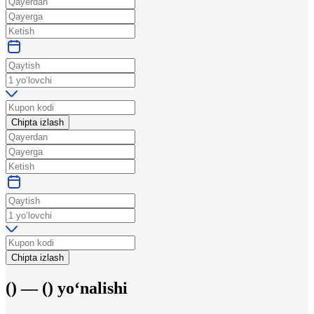
Chipta izlash
Chipta izlash
(
) —
(
)
yo‘nalishi