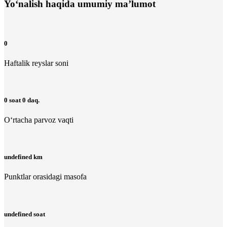
Yo‘nalish haqida umumiy ma’lumot
0
Haftalik reyslar soni
0 soat 0 daq.
O‘rtacha parvoz vaqti
undefined km
Punktlar orasidagi masofa
undefined soat