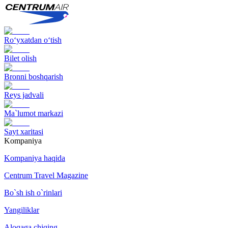
Ro‘yxatdan o‘tish
Bilet olish
Bronni boshqarish
Reys jadvali
Ma`lumot markazi
Sayt xaritasi
Kompaniya
Kompaniya haqida
Centrum Travel Magazine
Bo`sh ish o`rinlari
Yangiliklar
Aloqaga chiqing