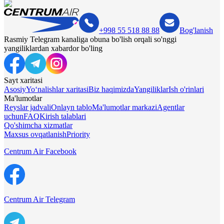
+998 55 518 88 88
Bog'lanish
Rasmiy Telegram kanaliga obuna bo'lish orqali so'nggi
yangiliklardan xabardor bo'ling
Sayt xaritasi
Asosiy
Yo‘nalishlar xaritasi
Biz haqimizda
Yangiliklar
Ish o'rinlari
Ma'lumotlar
Reyslar jadvali
Onlayn tablo
Ma'lumotlar markazi
Agentlar
uchun
FAQ
Kirish talablari
Qo'shimcha xizmatlar
Maxsus ovqatlanish
Priority
Centrum Air Facebook
Centrum Air Telegram