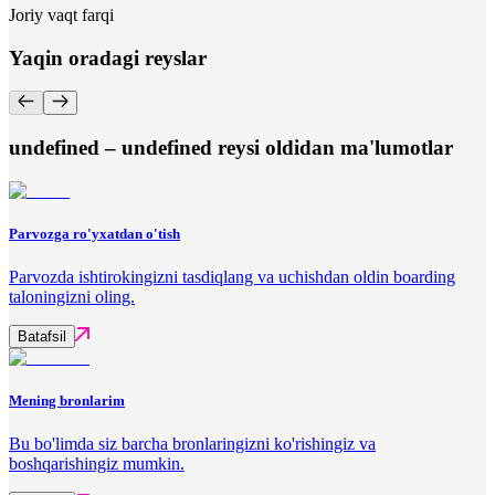
Joriy vaqt farqi
Yaqin oradagi reyslar
undefined – undefined reysi oldidan ma'lumotlar
Parvozga ro'yxatdan o'tish
Parvozda ishtirokingizni tasdiqlang va uchishdan oldin boarding
taloningizni oling.
Batafsil
Mening bronlarim
Bu bo'limda siz barcha bronlaringizni ko'rishingiz va
boshqarishingiz mumkin.