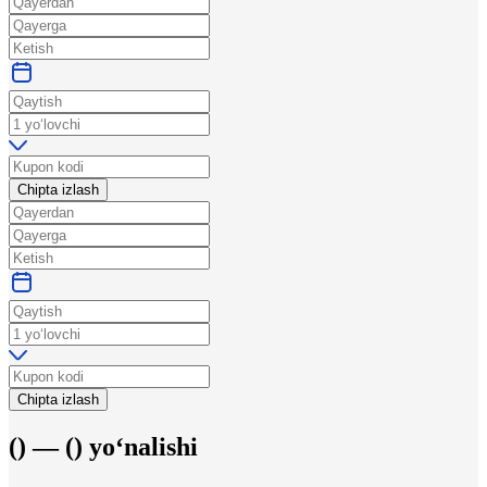
Chipta izlash
Chipta izlash
(
) —
(
)
yo‘nalishi