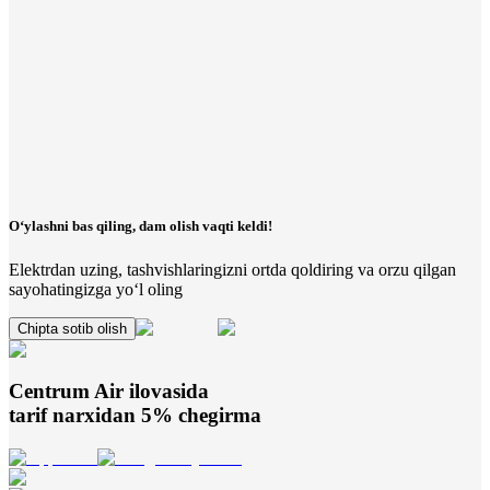
O‘ylashni bas qiling, dam olish vaqti keldi!
Elektrdan uzing, tashvishlaringizni ortda qoldiring va orzu qilgan
sayohatingizga yo‘l oling
Chipta sotib olish
Centrum Air
ilovasida
tarif narxidan 5% chegirma