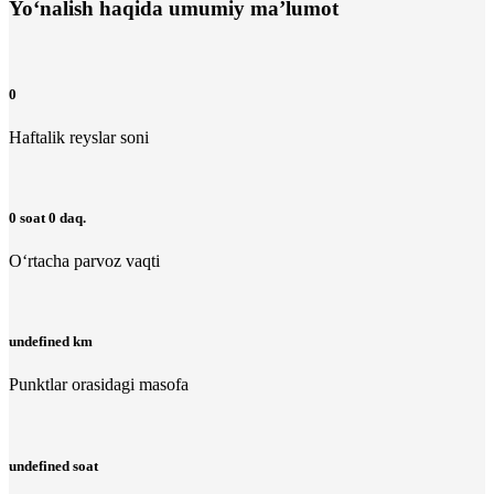
Yo‘nalish haqida umumiy ma’lumot
0
Haftalik reyslar soni
0 soat 0 daq.
O‘rtacha parvoz vaqti
undefined km
Punktlar orasidagi masofa
undefined soat