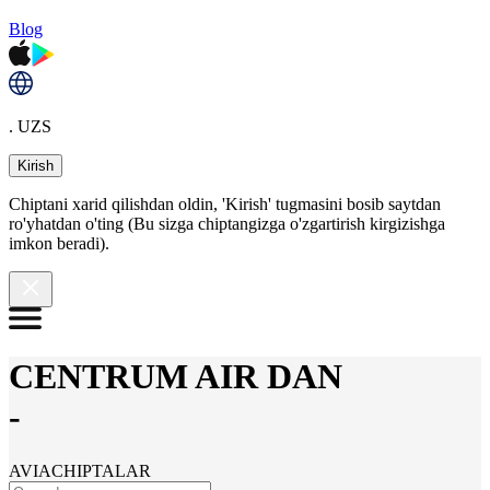
Blog
. UZS
Kirish
Chiptani xarid qilishdan oldin, 'Kirish' tugmasini bosib saytdan
ro'yhatdan o'ting (Bu sizga chiptangizga o'zgartirish kirgizishga
imkon beradi).
CENTRUM AIR DAN
-
AVIACHIPTALAR