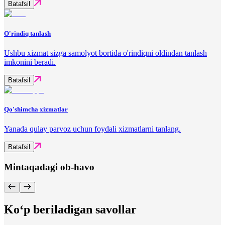
Batafsil
O'rindiq tanlash
Ushbu xizmat sizga samolyot bortida o'rindiqni oldindan tanlash
imkonini beradi.
Batafsil
Qo'shimcha xizmatlar
Yanada qulay parvoz uchun foydali xizmatlarni tanlang.
Batafsil
Mintaqadagi ob-havo
Ko‘p beriladigan savollar