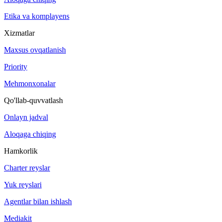
Etika va komplayens
Xizmatlar
Maxsus ovqatlanish
Priority
Mehmonxonalar
Qo'llab-quvvatlash
Onlayn jadval
Aloqaga chiqing
Hamkorlik
Charter reyslar
Yuk reyslari
Agentlar bilan ishlash
Mediakit