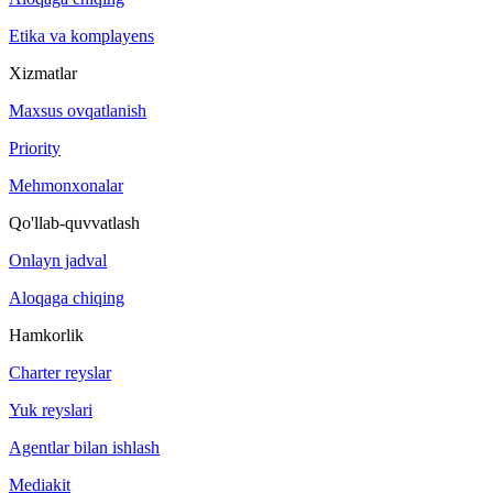
Etika va komplayens
Xizmatlar
Maxsus ovqatlanish
Priority
Mehmonxonalar
Qo'llab-quvvatlash
Onlayn jadval
Aloqaga chiqing
Hamkorlik
Charter reyslar
Yuk reyslari
Agentlar bilan ishlash
Mediakit