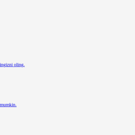
ingizni oling.
z mumkin.