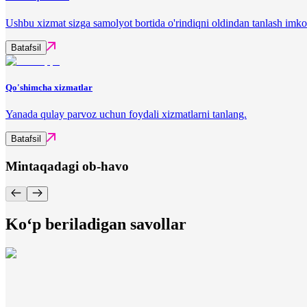
Ushbu xizmat sizga samolyot bortida o'rindiqni oldindan tanlash imko
Batafsil
Qo'shimcha xizmatlar
Yanada qulay parvoz uchun foydali xizmatlarni tanlang.
Batafsil
Mintaqadagi ob-havo
Ko‘p beriladigan savollar