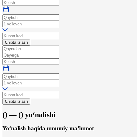
Chipta izlash
Chipta izlash
(
) —
(
)
yo‘nalishi
Yo‘nalish haqida umumiy ma’lumot