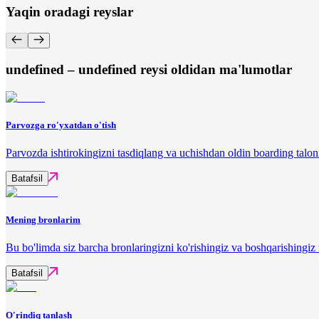
Yaqin oradagi reyslar
undefined – undefined reysi oldidan ma'lumotlar
Parvozga ro'yxatdan o'tish
Parvozda ishtirokingizni tasdiqlang va uchishdan oldin boarding talon
Batafsil
Mening bronlarim
Bu bo'limda siz barcha bronlaringizni ko'rishingiz va boshqarishingi
Batafsil
O'rindiq tanlash