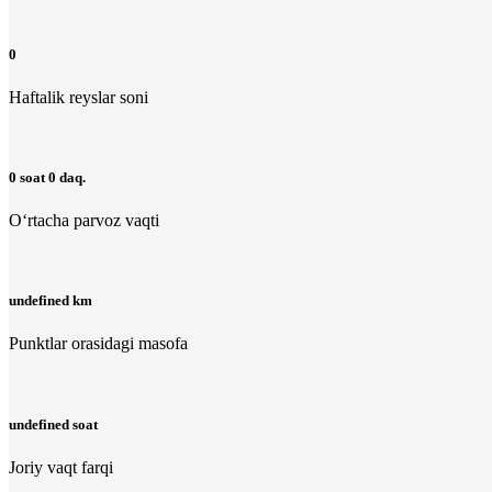
0
Haftalik reyslar soni
0 soat 0 daq.
O‘rtacha parvoz vaqti
undefined km
Punktlar orasidagi masofa
undefined soat
Joriy vaqt farqi