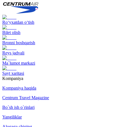
Ro‘yxatdan o‘tish
Bilet olish
Bronni boshqarish
Reys jadvali
Ma`lumot markazi
Sayt xaritasi
Kompaniya
Kompaniya haqida
Centrum Travel Magazine
Bo`sh ish o`rinlari
Yangiliklar
Aloqaga chiqing