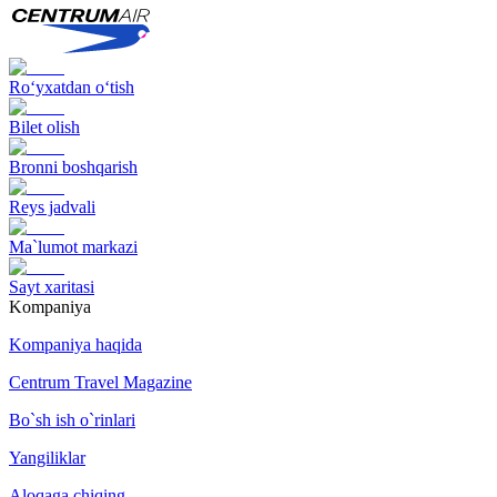
Ro‘yxatdan o‘tish
Bilet olish
Bronni boshqarish
Reys jadvali
Ma`lumot markazi
Sayt xaritasi
Kompaniya
Kompaniya haqida
Centrum Travel Magazine
Bo`sh ish o`rinlari
Yangiliklar
Aloqaga chiqing