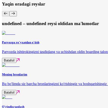
Yaqin oradagi reyslar
undefined – undefined reysi oldidan ma'lumotlar
Parvozga ro'yxatdan o'tish
Parvozda ishtirokingizni tasdiqlang va uchishdan oldin boarding talon
Batafsil
Mening bronlarim
Bu bo'limda siz barcha bronlaringizni ko'rishingiz va boshqarishingi
Batafsil
O'rindiq tanlash