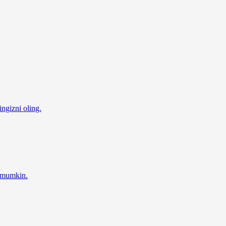
ingizni oling.
z mumkin.