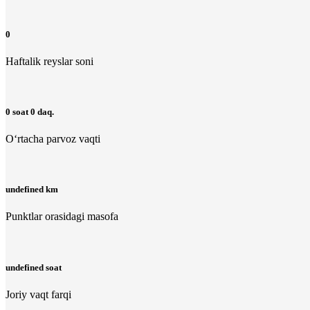
0
Haftalik reyslar soni
0 soat 0 daq.
O‘rtacha parvoz vaqti
undefined km
Punktlar orasidagi masofa
undefined soat
Joriy vaqt farqi