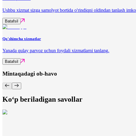
Ushbu xizmat sizga samolyot bortida o'rindiqni oldindan tanlash imko
Batafsil
Qo'shimcha xizmatlar
Yanada qulay parvoz uchun foydali xizmatlarni tanlang.
Batafsil
Mintaqadagi ob-havo
Ko‘p beriladigan savollar