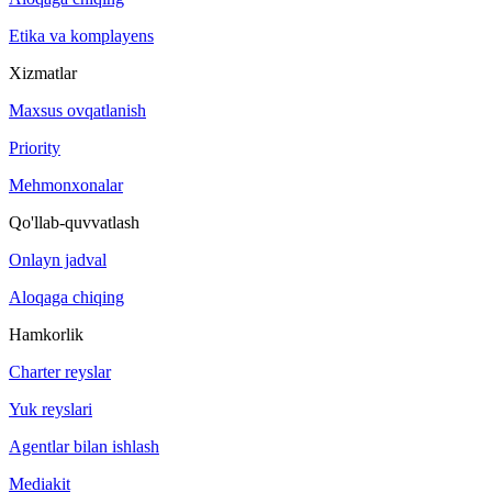
Etika va komplayens
Xizmatlar
Maxsus ovqatlanish
Priority
Mehmonxonalar
Qo'llab-quvvatlash
Onlayn jadval
Aloqaga chiqing
Hamkorlik
Charter reyslar
Yuk reyslari
Agentlar bilan ishlash
Mediakit