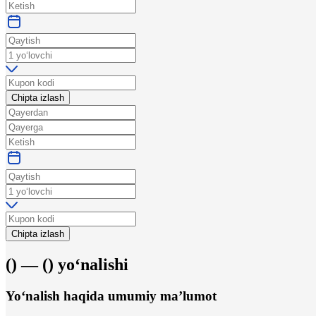
Chipta izlash
Chipta izlash
(
) —
(
)
yo‘nalishi
Yo‘nalish haqida umumiy ma’lumot