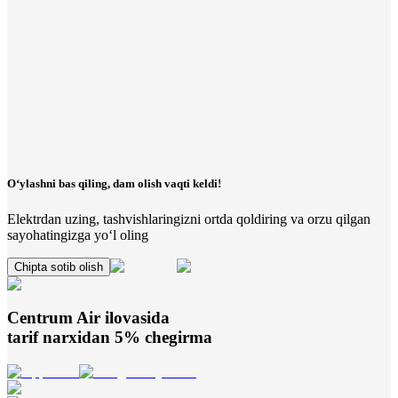
O‘ylashni bas qiling, dam olish vaqti keldi!
Elektrdan uzing, tashvishlaringizni ortda qoldiring va orzu qilgan
sayohatingizga yo‘l oling
Chipta sotib olish
Centrum Air
ilovasida
tarif narxidan 5% chegirma