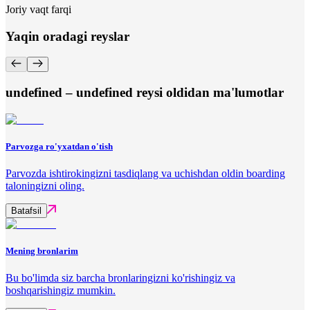
Joriy vaqt farqi
Yaqin oradagi reyslar
undefined – undefined reysi oldidan ma'lumotlar
Parvozga ro'yxatdan o'tish
Parvozda ishtirokingizni tasdiqlang va uchishdan oldin boarding
taloningizni oling.
Batafsil
Mening bronlarim
Bu bo'limda siz barcha bronlaringizni ko'rishingiz va
boshqarishingiz mumkin.