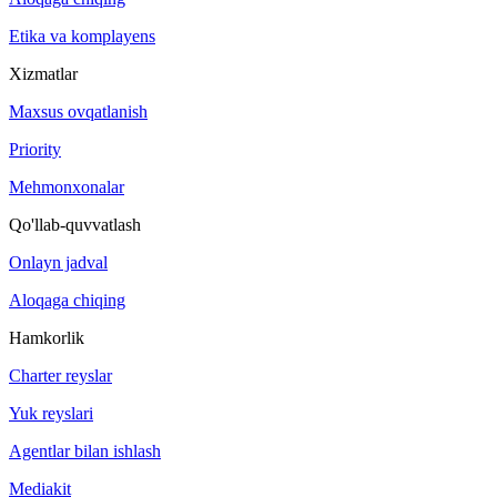
Etika va komplayens
Xizmatlar
Maxsus ovqatlanish
Priority
Mehmonxonalar
Qo'llab-quvvatlash
Onlayn jadval
Aloqaga chiqing
Hamkorlik
Charter reyslar
Yuk reyslari
Agentlar bilan ishlash
Mediakit