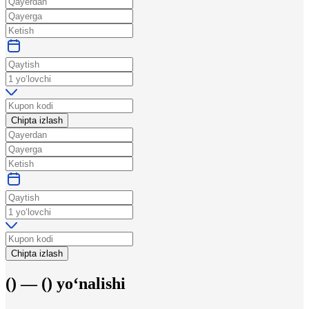
Chipta izlash
Chipta izlash
(
) —
(
)
yo‘nalishi