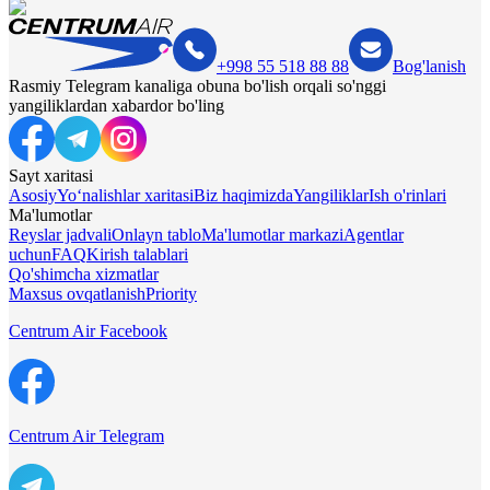
+998 55 518 88 88
Bog'lanish
Rasmiy Telegram kanaliga obuna bo'lish orqali so'nggi
yangiliklardan xabardor bo'ling
Sayt xaritasi
Asosiy
Yo‘nalishlar xaritasi
Biz haqimizda
Yangiliklar
Ish o'rinlari
Ma'lumotlar
Reyslar jadvali
Onlayn tablo
Ma'lumotlar markazi
Agentlar
uchun
FAQ
Kirish talablari
Qo'shimcha xizmatlar
Maxsus ovqatlanish
Priority
Centrum Air Facebook
Centrum Air Telegram