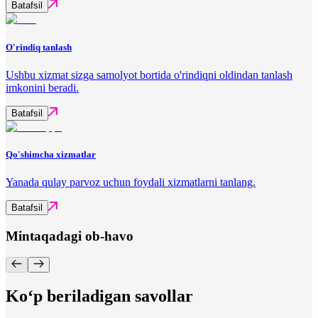
Batafsil
O'rindiq tanlash
Ushbu xizmat sizga samolyot bortida o'rindiqni oldindan tanlash
imkonini beradi.
Batafsil
Qo'shimcha xizmatlar
Yanada qulay parvoz uchun foydali xizmatlarni tanlang.
Batafsil
Mintaqadagi ob-havo
Ko‘p beriladigan savollar