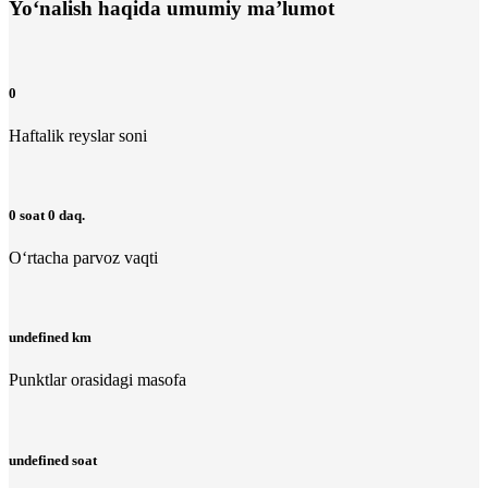
Yo‘nalish haqida umumiy ma’lumot
0
Haftalik reyslar soni
0 soat 0 daq.
O‘rtacha parvoz vaqti
undefined km
Punktlar orasidagi masofa
undefined soat