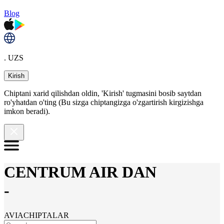
Blog
. UZS
Kirish
Chiptani xarid qilishdan oldin, 'Kirish' tugmasini bosib saytdan
ro'yhatdan o'ting (Bu sizga chiptangizga o'zgartirish kirgizishga
imkon beradi).
CENTRUM AIR DAN
-
AVIACHIPTALAR