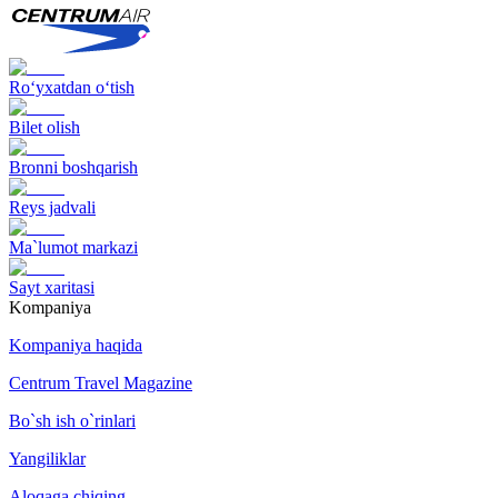
Ro‘yxatdan o‘tish
Bilet olish
Bronni boshqarish
Reys jadvali
Ma`lumot markazi
Sayt xaritasi
Kompaniya
Kompaniya haqida
Centrum Travel Magazine
Bo`sh ish o`rinlari
Yangiliklar
Aloqaga chiqing