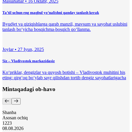
Maslahatlar •
16 Oktabr, 2025
Ta’til uchun eng maqbul yo‘nalishni qanday tanlash kerak
Byudjet va qiziqishlarga qarab manzil, mavsum va sayohat uslubini
tanlash bo‘yicha bosqichma-bosqich qo‘llanma.
Joylar •
27 Iyun, 2025
Siz – Vladivostok markazidasiz
Ko‘priklar, dengizlar va quyosh botishi – Vladivostok muhitini his
eting: qirg‘oq bo‘ylab sayr qilishdan tortib dengiz sayohatlarigacha
Mintaqadagi ob-havo
Shanba
Asosan ochiq
12
23
08.08.2026