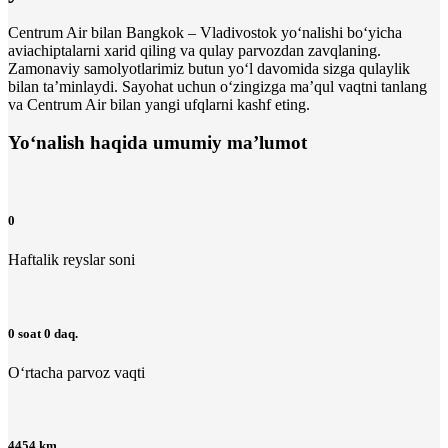
Centrum Air bilan Bangkok – Vladivostok yo‘nalishi bo‘yicha
aviachiptalarni xarid qiling va qulay parvozdan zavqlaning.
Zamonaviy samolyotlarimiz butun yo‘l davomida sizga qulaylik
bilan ta’minlaydi. Sayohat uchun o‘zingizga maʼqul vaqtni tanlang
va Centrum Air bilan yangi ufqlarni kashf eting.
Yo‘nalish haqida umumiy ma’lumot
0
Haftalik reyslar soni
0 soat 0 daq.
O‘rtacha parvoz vaqti
4454 km