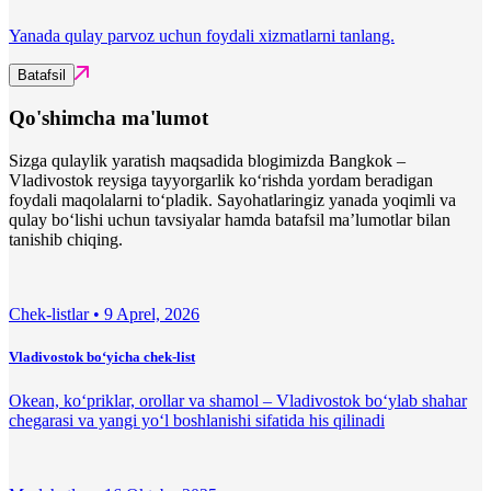
Yanada qulay parvoz uchun foydali xizmatlarni tanlang.
Batafsil
Qo'shimcha ma'lumot
Sizga qulaylik yaratish maqsadida blogimizda Bangkok –
Vladivostok reysiga tayyorgarlik ko‘rishda yordam beradigan
foydali maqolalarni to‘pladik. Sayohatlaringiz yanada yoqimli va
qulay bo‘lishi uchun tavsiyalar hamda batafsil ma’lumotlar bilan
tanishib chiqing.
Chek-listlar •
9 Aprel, 2026
Vladivostok bo‘yicha chek-list
Okean, ko‘priklar, orollar va shamol – Vladivostok bo‘ylab shahar
chegarasi va yangi yo‘l boshlanishi sifatida his qilinadi