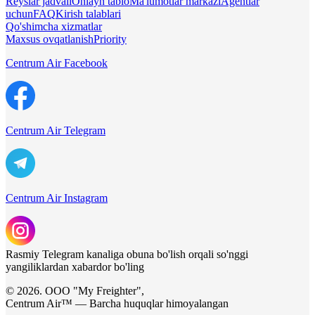
Reyslar jadvali
Onlayn tablo
Ma'lumotlar markazi
Agentlar
uchun
FAQ
Kirish talablari
Qo'shimcha xizmatlar
Maxsus ovqatlanish
Priority
Centrum Air Facebook
Centrum Air Telegram
Centrum Air Instagram
Rasmiy Telegram kanaliga obuna bo'lish orqali so'nggi
yangiliklardan xabardor bo'ling
© 2026. ООО "My Freighter",
Centrum Air™ — Barcha huquqlar himoyalangan