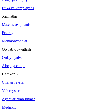
Etika va komplayens
Xizmatlar
Maxsus ovqatlanish
Priority
Mehmonxonalar
Qo'llab-quvvatlash
Onlayn jadval
Aloqaga chiqing
Hamkorlik
Charter reyslar
Yuk reyslari
Agentlar bilan ishlash
Mediakit