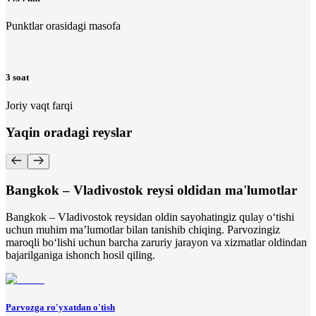
Punktlar orasidagi masofa
3 soat
Joriy vaqt farqi
Yaqin oradagi reyslar
Bangkok – Vladivostok reysi oldidan ma'lumotlar
Bangkok – Vladivostok reysidan oldin sayohatingiz qulay o‘tishi
uchun muhim ma’lumotlar bilan tanishib chiqing. Parvozingiz
maroqli bo‘lishi uchun barcha zaruriy jarayon va xizmatlar oldindan
bajarilganiga ishonch hosil qiling.
Parvozga ro'yxatdan o'tish