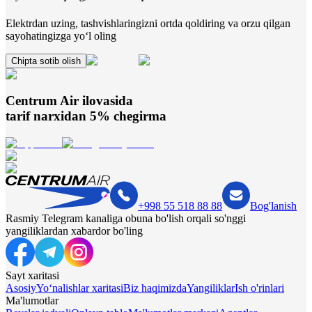
Elektrdan uzing, tashvishlaringizni ortda qoldiring va orzu qilgan
sayohatingizga yo‘l oling
Chipta sotib olish
Centrum Air
ilovasida
tarif narxidan 5% chegirma
+998 55 518 88 88
Bog'lanish
Rasmiy Telegram kanaliga obuna bo'lish orqali so'nggi
yangiliklardan xabardor bo'ling
Sayt xaritasi
Asosiy
Yo‘nalishlar xaritasi
Biz haqimizda
Yangiliklar
Ish o'rinlari
Ma'lumotlar