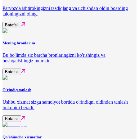
Parvozda ishtirokingizni tasdiqlang va uchishdan oldin boarding
taloningizni oling.
Batafsil
Mening bronlarim
Bu bo'limda siz barcha bronlaringizni ko'rishingiz va
boshqarishingiz mumkin.
Batafsil
O'rindiq tanlash
Ushbu xizmat sizga samolyot bortida o'rindiqni oldindan tanlash
imkonini beradi.
Batafsil
Qo'shimcha xizmatlar