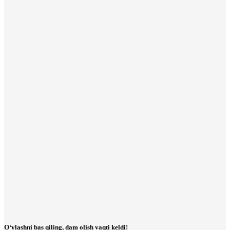
O‘ylashni bas qiling, dam olish vaqti keldi!