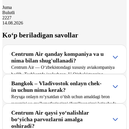
Juma
Bulutli
22
27
14.08.2026
Ko‘p beriladigan savollar
Centrum Air qanday kompaniya va u
nima bilan shug'ullanadi?
Centrum Air — O‘zbekistondagi xususiy aviakompaniya
bo‘lib, Toshkentda joylashgan. U O‘zbekistonning
yetakchi tashuvchilaridan biri hisoblanadi hamda
Bangkok – Vladivostok onlayn chek-
yo‘lovchilarga xalqaro va ichki yo‘nalishlar bo‘yicha,
in uchun nima kerak?
jumladan Bangkok – Vladivostok yo‘nalishida muntazam
Reysga onlayn ro‘yxatdan o‘tish uchun amaldagi bron
va charter reyslarni taklif etadi. Kompaniya marshrutlar
raqamini va ma’lumotlaringizni (familiyangizni lotinchada,
tarmog‘ini faol kengaytirmoqda, yangi yo‘nalishlarni joriy
jo‘nash aeroportini) ko‘rsatish zarur. Ma’lumotlar
Centrum Air qaysi yo‘nalishlar
etmoqda va barcha yo‘lovchilar uchun xavfsiz hamda
kiritilgach, tizim bortga chiqish talonini saqlashni taklif
bo‘yicha parvozlarni amalga
qulay parvozni ta’minlashga intiladi.
qiladi.
oshiradi?