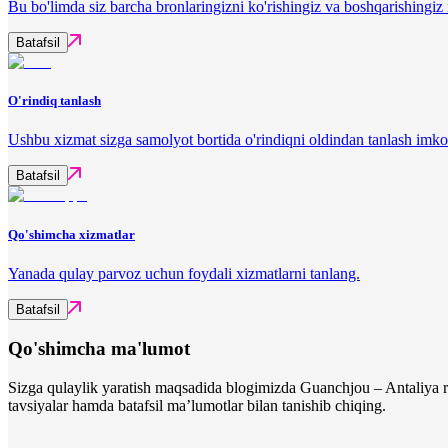
Bu bo'limda siz barcha bronlaringizni ko'rishingiz va boshqarishingi
Batafsil
O'rindiq tanlash
Ushbu xizmat sizga samolyot bortida o'rindiqni oldindan tanlash imko
Batafsil
Qo'shimcha xizmatlar
Yanada qulay parvoz uchun foydali xizmatlarni tanlang.
Batafsil
Qo'shimcha ma'lumot
Sizga qulaylik yaratish maqsadida blogimizda Guanchjou – Antaliya re
tavsiyalar hamda batafsil ma’lumotlar bilan tanishib chiqing.