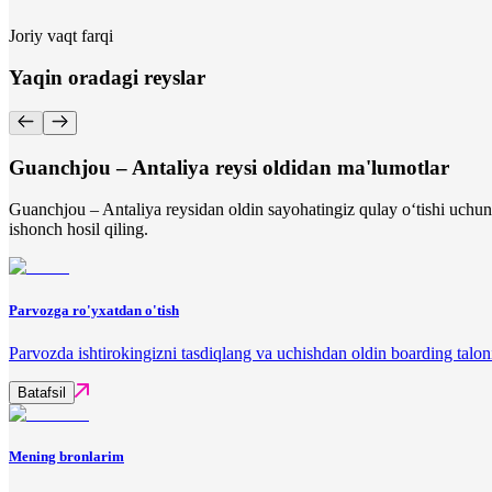
Joriy vaqt farqi
Yaqin oradagi reyslar
Guanchjou – Antaliya reysi oldidan ma'lumotlar
Guanchjou – Antaliya reysidan oldin sayohatingiz qulay o‘tishi uchun
ishonch hosil qiling.
Parvozga ro'yxatdan o'tish
Parvozda ishtirokingizni tasdiqlang va uchishdan oldin boarding talon
Batafsil
Mening bronlarim