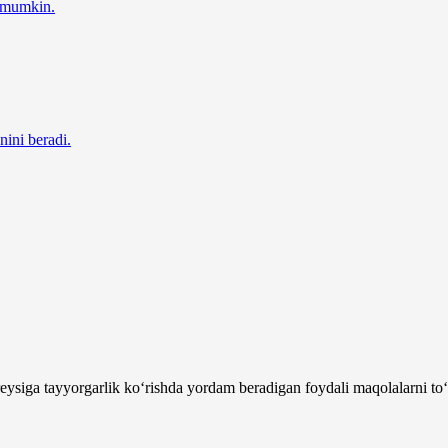
z mumkin.
nini beradi.
ysiga tayyorgarlik ko‘rishda yordam beradigan foydali maqolalarni to‘