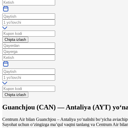
Chipta izlash
Chipta izlash
Guanchjou
(
CAN
) —
Antaliya
(
AYT
)
yo‘na
Centrum Air bilan Guanchjou – Antaliya yo‘nalishi bo‘yicha aviachipt
Sayohat uchun o‘zingizga maʼqul vaqtni tanlang va Centrum Air bilan 