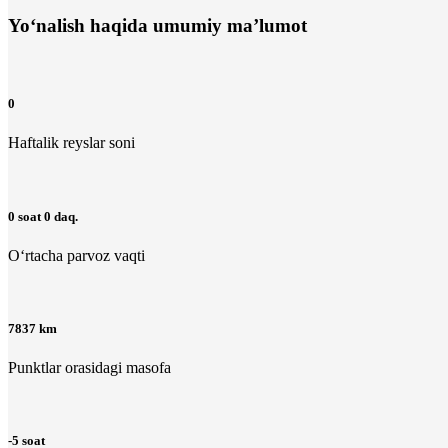
Yo‘nalish haqida umumiy ma’lumot
0
Haftalik reyslar soni
0 soat 0 daq.
O‘rtacha parvoz vaqti
7837 km
Punktlar orasidagi masofa
-5 soat