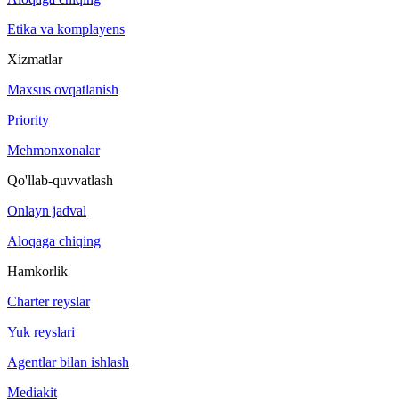
Etika va komplayens
Xizmatlar
Maxsus ovqatlanish
Priority
Mehmonxonalar
Qo'llab-quvvatlash
Onlayn jadval
Aloqaga chiqing
Hamkorlik
Charter reyslar
Yuk reyslari
Agentlar bilan ishlash
Mediakit