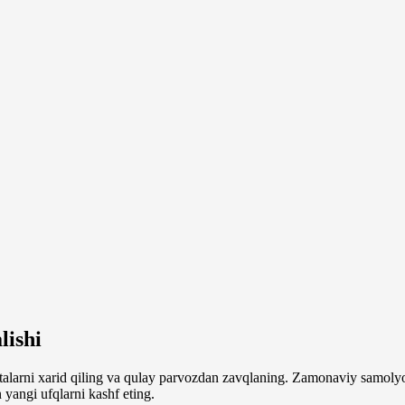
lishi
alarni xarid qiling va qulay parvozdan zavqlaning. Zamonaviy samolyot
yangi ufqlarni kashf eting.