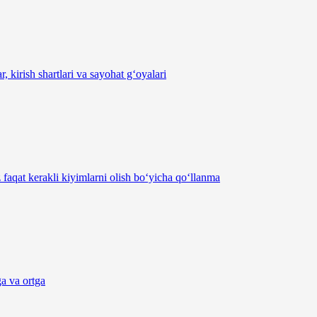
 kirish shartlari va sayohat g‘oyalari
 faqat kerakli kiyimlarni olish bo‘yicha qo‘llanma
a va ortga